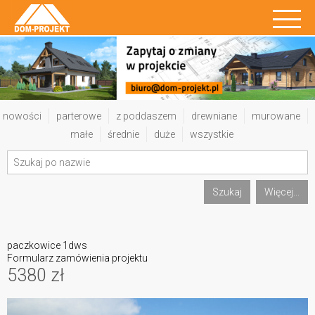
nowości
parterowe
z poddaszem
drewniane
murowane
małe
średnie
duże
wszystkie
Szukaj
Więcej...
paczkowice 1dws
Formularz zamówienia projektu
5380 zł