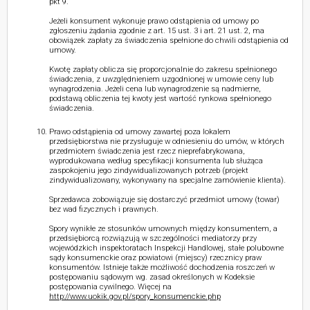
pkt 9.
Jeżeli konsument wykonuje prawo odstąpienia od umowy po
zgłoszeniu żądania zgodnie z art. 15 ust. 3 i art. 21 ust. 2, ma
obowiązek zapłaty za świadczenia spełnione do chwili odstąpienia od
umowy.
Kwotę zapłaty oblicza się proporcjonalnie do zakresu spełnionego
świadczenia, z uwzględnieniem uzgodnionej w umowie ceny lub
wynagrodzenia. Jeżeli cena lub wynagrodzenie są nadmierne,
podstawą obliczenia tej kwoty jest wartość rynkowa spełnionego
świadczenia.
Prawo odstąpienia od umowy zawartej poza lokalem
przedsiębiorstwa nie przysługuje w odniesieniu do umów, w których
przedmiotem świadczenia jest rzecz nieprefabrykowana,
wyprodukowana według specyfikacji konsumenta lub służąca
zaspokojeniu jego zindywidualizowanych potrzeb (projekt
zindywidualizowany, wykonywany na specjalne zamówienie klienta).
Sprzedawca zobowiązuje się dostarczyć przedmiot umowy (towar)
bez wad fizycznych i prawnych.
Spory wynikłe ze stosunków umownych między konsumentem, a
przedsiębiorcą rozwiązują w szczególności mediatorzy przy
wojewódzkich inspektoratach Inspekcji Handlowej, stałe polubowne
sądy konsumenckie oraz powiatowi (miejscy) rzecznicy praw
konsumentów. Istnieje także możliwość dochodzenia roszczeń w
postępowaniu sądowym wg. zasad określonych w Kodeksie
postępowania cywilnego. Więcej na
http://www.uokik.gov.pl/spory_konsumenckie.php