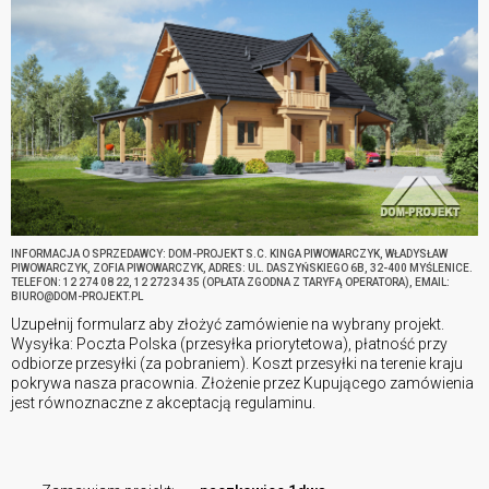
INFORMACJA O SPRZEDAWCY: DOM-PROJEKT S.C. KINGA PIWOWARCZYK, WŁADYSŁAW
PIWOWARCZYK, ZOFIA PIWOWARCZYK, ADRES: UL. DASZYŃSKIEGO 6B, 32-400 MYŚLENICE.
TELEFON: 12 274 08 22, 12 272 34 35 (OPŁATA ZGODNA Z TARYFĄ OPERATORA), EMAIL:
BIURO@DOM-PROJEKT.PL
Uzupełnij formularz aby złożyć zamówienie na wybrany projekt.
Wysyłka: Poczta Polska (przesyłka priorytetowa), płatność przy
odbiorze przesyłki (za pobraniem). Koszt przesyłki na terenie kraju
pokrywa nasza pracownia. Złożenie przez Kupującego zamówienia
jest równoznaczne z akceptacją regulaminu.