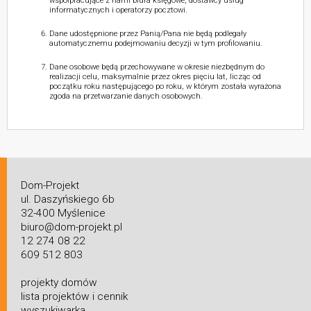
współpracujące z nami biura księgowe, dostawcy usług
informatycznych i operatorzy pocztowi.
Dane udostępnione przez Panią/Pana nie będą podlegały
automatycznemu podejmowaniu decyzji w tym profilowaniu.
Dane osobowe będą przechowywane w okresie niezbędnym do
realizacji celu, maksymalnie przez okres pięciu lat, licząc od
początku roku następującego po roku, w którym została wyrażona
zgoda na przetwarzanie danych osobowych.
Dom-Projekt
ul. Daszyńskiego 6b
32-400 Myślenice
biuro@dom-projekt.pl
12 274 08 22
609 512 803
projekty domów
lista projektów i cennik
wyszukiwarka