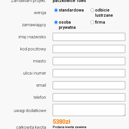
Zamawiam projekt:
paczkowice 1dws
standardowa
odbicie
wersja
lustrzane
osoba
firma
zamawiający
prywatna
imię i nazwisko
kod pocztowy
miasto
ulica i numer
email
telefon
uwagi dodatkowe
5380zł
całkowita kwota
Podana kwota zawiera