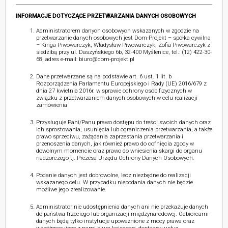
INFORMACJE DOTYCZĄCE PRZETWARZANIA DANYCH OSOBOWYCH
Administratorem danych osobowych wskazanych w zgodzie na
przetwarzanie danych osobowych jest Dom-Projekt – spółka cywilna
– Kinga Piwowarczyk, Władysław Piwowarczyk, Zofia Piwowarczyk z
siedzibą przy ul. Daszyńskiego 6b, 32-400 Myślenice, tel.: (12) 422-30-
68, adres e-mail: biuro@dom-projekt.pl
Dane przetwarzane są na podstawie art. 6 ust. 1 lit. b
Rozporządzenia Parlamentu Europejskiego i Rady (UE) 2016/679 z
dnia 27 kwietnia 2016r. w sprawie ochrony osób fizycznych w
związku z przetwarzaniem danych osobowych w celu realizacji
zamówienia
Przysługuje Pani/Panu prawo dostępu do treści swoich danych oraz
ich sprostowania, usunięcia lub ograniczenia przetwarzania, a także
prawo sprzeciwu, zażądania zaprzestania przetwarzania i
przenoszenia danych, jak również prawo do cofnięcia zgody w
dowolnym momencie oraz prawo do wniesienia skargi do organu
nadzorczego tj. Prezesa Urzędu Ochrony Danych Osobowych.
Podanie danych jest dobrowolne, lecz niezbędne do realizacji
wskazanego celu. W przypadku niepodania danych nie będzie
możliwe jego zrealizowanie.
Administrator nie udostępnienia danych ani nie przekazuje danych
do państwa trzeciego lub organizacji międzynarodowej. Odbiorcami
danych będą tylko instytucje upoważnione z mocy prawa oraz