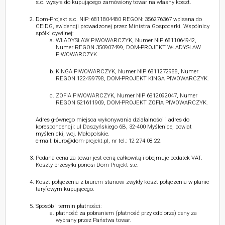
s.c. wysyła do kupującego zamówiony towar na własny koszt.
Dom-Projekt s.c. NIP: 6811804480 REGON: 356276367 wpisana do
CEIDG, ewidencji prowadzonej przez Ministra Gospodarki. Wspólnicy
spółki cywilnej:
WŁADYSŁAW PIWOWARCZYK, Numer NIP 6811064942,
Numer REGON 350907499, DOM-PROJEKT WŁADYSŁAW
PIWOWARCZYK
KINGA PIWOWARCZYK, Numer NIP 6811272988, Numer
REGON 122499798, DOM-PROJEKT KINGA PIWOWARCZYK.
ZOFIA PIWOWARCZYK, Numer NIP 6812092047, Numer
REGON 521611909, DOM-PROJEKT ZOFIA PIWOWARCZYK.
Adres głównego miejsca wykonywania działalności i adres do
korespondencji: ul Daszyńskiego 6B, 32-400 Myślenice, powiat
myślenicki, woj. Małopolskie.
e-mail: biuro@dom-projekt.pl, nr tel.: 12 274 08 22.
Podana cena za towar jest ceną całkowitą i obejmuje podatek VAT.
Koszty przesyłki ponosi Dom-Projekt s.c.
Koszt połączenia z biurem stanowi zwykły koszt połączenia w planie
taryfowym kupującego.
Sposób i termin płatności:
płatność za pobraniem (płatność przy odbiorze) ceny za
wybrany przez Państwa towar.