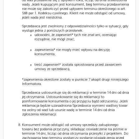
od wad przedawnia się z upływem roku, licząc od dnia stwierdzenia
wady. Jeżeli kupującym jest konsument, bieg terminu przedawnienia
nie może się zakończyć przed upływem terminu określonego w art.
568 par 1. Kodeksu cywilnego. Klient nie może odstąpić od umowy,
jeżeli wada jest nieistotna.
Sprzedawca jest zwolniony z odpowiedzialności tylko w sytuacji, gdy
wystąpi jedna z poniższych przesłanek:
udowodni, że zapewnień* tych nie znał ani, oceniając
rozsądnie, nie mógł znać;
zapewnienia* nie mogły mieć wpływu na decyzję
konsumenta;
treść zapewnień* została sprostowana przed zawarciem
umowy ze sprzedawcą.
*zapewnienia określone zostały w punkcie 7 akapit drugi niniejszego
Informatora.
Sprzedawca ustosunkuje się do reklamacji w terminie 14 dni od dnia
jej otrzymania. Ustosunkowanie się do reklamacji to
poinformowanie konsumenta o jej przyjęciu bądź odrzuceniu. Jeżeli
reklamacja będzie uzasadniona Sprzedawca wymieni wadliwy towar
na wolny od wad lub usunie wadę w terminie 14 dni od dnia
zgłoszenia reklamacji.
Konsument może odstąpić od umowy sprzedaży zakupionego
towaru bez podania przyczyny, składając oświadczenie na piśmie w
terminie 14 dni, licząc od dnia otrzymania przesyłki z projektem. Do
zachowania tego terminu wystarczy wysłanie oświadczenia przed