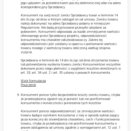
jego upływem za pośrednictwem poczty elektronicznej albo na adres
korespondencyjny Sprzedawcy.
Konsument na swój koszt zwróci Sprzedawcy towar w terminie 14
dni licząc od dnia w którym odstąpił on od umowy. Zwrotu towaru
należy dokonywać na adres Sprzedawcy podany w niniejszym
Regulaminie. Nie będą przyjmowane przesyłki odsyłane za
pobraniem. Konsument odpowiada za każde zmniejszenie wartości
oferowanego przez Sprzedawcę projektu, odpowiedzialność
konsumenta ma charakter odszkodowawczy. Zakres tej
odpowiedzialności jest ustalany w oparciu o porównanie wartości
towaru nowego z wartością towaru obliczoną według stopnia
zużycia.
Sprzedawca w terminie do 14 dni licząc od dnia otrzymania towaru
lub potwierdzenia wysłania towaru zwróci Konsumentowi wszystkie
dokonane przez niego płatności z wyjątkiem kosztów określonych w
art. 33, art. 34 ust. 2 i art. 35 ustawy o prawach konsumenta.
Wzór formularza
Pouczenie
Konsument ponosi tylko bezpośrednie koszty zwrotu towaru, chyba
że przedsiębiorca zgodził się je ponieść lub nie poinformował
konsumenta o konieczności poniesienia tych kosztów.
Konsument ponosi odpowiedzialność za zmniejszenie wartości
towaru będące wynikiem korzystania z niej w sposób wykraczający
poza konieczny do stwierdzenia charakteru, cech i funkcjonowania
towaru, chyba że przedsiębiorca nie poinformował konsumenta o
prawie odstąpienia od umowy zgodnie z wymaganiami art. 12 ust. 1