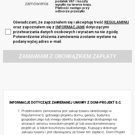
podatek VAT i koszty
zamówienia
wysyłki na terenie kraju.
Płatność nastąpi przy
odbiorze przesyłki.
Oświadczam, że zapoznałem się i akceptuję treść
REGULAMINU
oraz zapoznałem się z
INFORMACJAMI
dotyczącymi
przetwarzania danych osobowych i wyrażam na nie zgodę.
Potwierdzenie złożenia zamówienia zostanie wysłane na
podany wyżej adres e-mail.
ZAMAWIAM Z OBOWIĄZKIEM ZAPŁATY
INFORMACJE DOTYCZĄCE ZAWIERANEJ UMOWY Z DOM-PROJEKT S.C.
Przedmiotem zamówienia jest zakup towaru określonego w
Regulaminie tj. gotowego projektu domu, garażu, budynku
gospodarczego lub innego obiektu budowlanego dostępnego na
stronach serwisu www.dom-projekt.pl lub www.domdrewniany-
projekt.pl, a także kosztorysu budowlanego. Kupujący dokonuje
zakupu towaru i jest obowiązany za towar ten zapłacić. Dom-Projekt