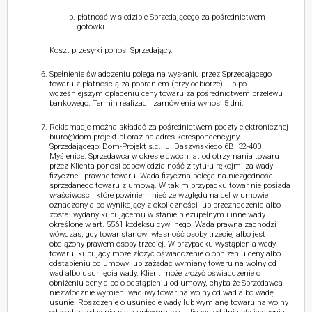
płatność w siedzibie Sprzedającego za pośrednictwem
gotówki.
Koszt przesyłki ponosi Sprzedający.
Spełnienie świadczeniu polega na wysłaniu przez Sprzedającego
towaru z płatnością za pobraniem (przy odbiorze) lub po
wcześniejszym opłaceniu ceny towaru za pośrednictwem przelewu
bankowego. Termin realizacji zamówienia wynosi 5 dni.
Reklamacje można składać za pośrednictwem poczty elektronicznej
biuro@dom-projekt.pl oraz na adres korespondencyjny
Sprzedającego: Dom-Projekt s.c., ul Daszyńskiego 6B, 32-400
Myślenice. Sprzedawca w okresie dwóch lat od otrzymania towaru
przez Klienta ponosi odpowiedzialność z tytułu rękojmi za wady
fizyczne i prawne towaru. Wada fizyczna polega na niezgodności
sprzedanego towaru z umową. W takim przypadku towar nie posiada
właściwości, które powinien mieć ze względu na cel w umowie
oznaczony albo wynikający z okoliczności lub przeznaczenia albo
został wydany kupującemu w stanie niezupełnym i inne wady
określone w art. 5561 kodeksu cywilnego. Wada prawna zachodzi
wówczas, gdy towar stanowi własność osoby trzeciej albo jest
obciążony prawem osoby trzeciej. W przypadku wystąpienia wady
towaru, kupujący może złożyć oświadczenie o obniżeniu ceny albo
odstąpieniu od umowy lub zażądać wymiany towaru na wolny od
wad albo usunięcia wady. Klient może złożyć oświadczenie o
obniżeniu ceny albo o odstąpieniu od umowy, chyba że Sprzedawca
niezwłocznie wymieni wadliwy towar na wolny od wad albo wadę
usunie. Roszczenie o usunięcie wady lub wymianę towaru na wolny