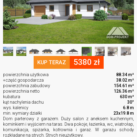
5380 zł
KUP TERAZ
powierzchnia użytkowa
88.34 m²
+część gospodarcza
38.02 m²
powierzchnia zabudowy
154.61 m²
powierzchnia netto
126.36 m²
kubatura
630 m³
kąt nachylenia dachu
30°
wys. kalenicy
6.8 m
min. wymiary działki
23x19.8 m
Dom parterowy z garażem. Duży salon z aneksem kuchennym,
kominkiem i wyjściem na taras. Dwa pokoje, łazienka, wc, wiatrołap,
komunikacja, spiżarka, kotłownia i garaż. W garażu schody
rozkładane na strych. Strych nieużytkowy.