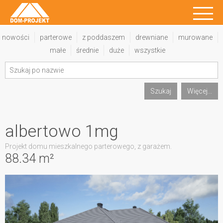
nowości
parterowe
z poddaszem
drewniane
murowane
małe
średnie
duże
wszystkie
Szukaj
Więcej...
albertowo 1mg
Projekt domu mieszkalnego parterowego, z garażem.
88.34 m²