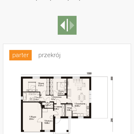
parter
przekrój