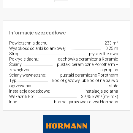
Informacje szczegółowe
Powierzchnia dachu:
233 m²
Wysokość ścianki kolankowej:
0.25 m
Strop:
płyta żelbetowa
Pokrycie dachu:
dachówka ceramiczna Koramic
Ściany
pustaki ceramiczne Porotherm +
zewnętrzne:
styropian
Ściany wewnętrzne:
pustaki ceramiczne Porotherm
Typ
kocioł gazowy lub kocioł na paliwo
ogrzewania:
stałe
Instalacje dodatkowe:
instalacja solarna
Wskaźnik Ep:
39,45 kWh/(m²·rok)
Inne:
brama garażowa i drzwi Hörmann