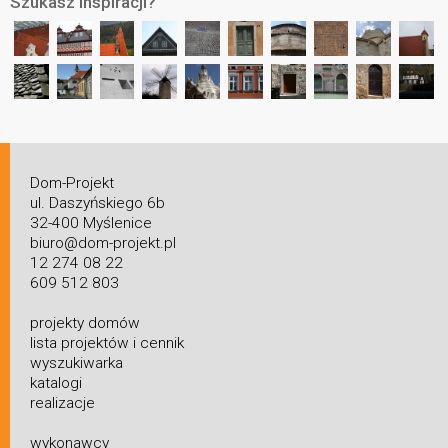
Szukasz inspiracji?
Dom-Projekt
ul. Daszyńskiego 6b
32-400 Myślenice
biuro@dom-projekt.pl
12 274 08 22
609 512 803
projekty domów
lista projektów i cennik
wyszukiwarka
katalogi
realizacje
wykonawcy