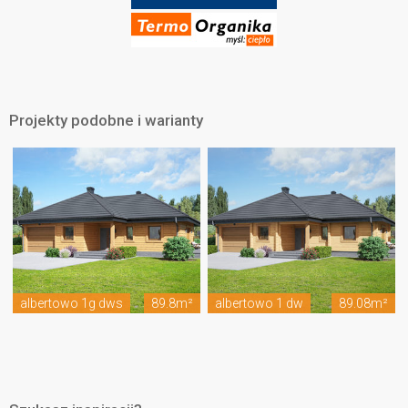
Projekty podobne i warianty
albertowo 1g dws
89.8m²
albertowo 1 dw
89.08m²