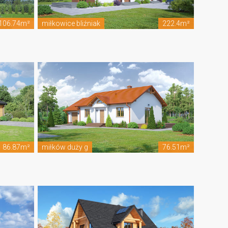
106.74m²
miłkowice bliźniak
222.4m²
86.87m²
miłków duży g
76.51m²