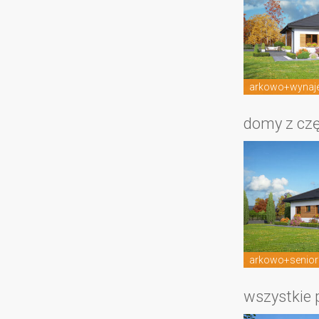
arkowo+wynaj
domy z czę
arkowo+senior
wszystkie