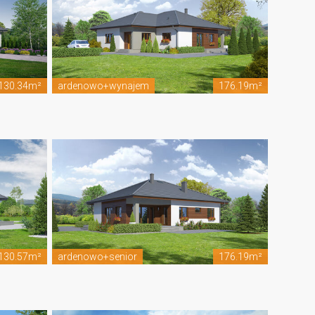
130.34m²
ardenowo+wynajem
176.19m²
130.57m²
ardenowo+senior
176.19m²