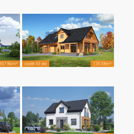
307.86m²
osiek 43 dw
135.58m²