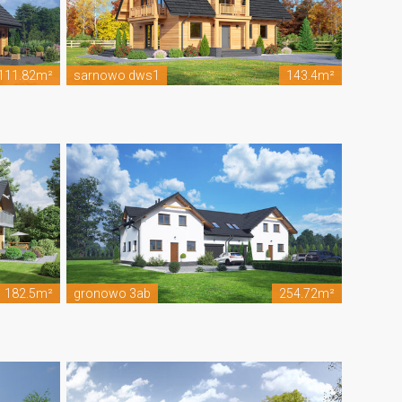
111.82m²
sarnowo dws1
143.4m²
182.5m²
gronowo 3ab
254.72m²