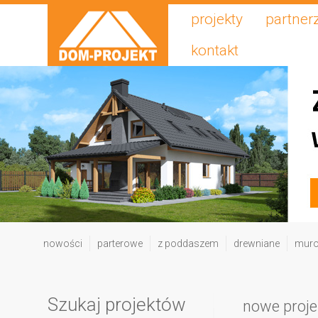
projekty
partner
kontakt
nowości
parterowe
z poddaszem
drewniane
mur
Szukaj projektów
nowe proje