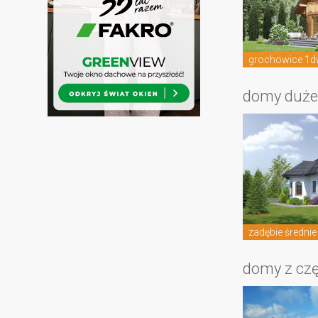
grochowice 1
domy duż
zadębie średnie
domy z cz