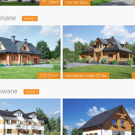
77.24m²
ostrów dws
niane
122.07m²
chmielniki małe 33 dw
owane