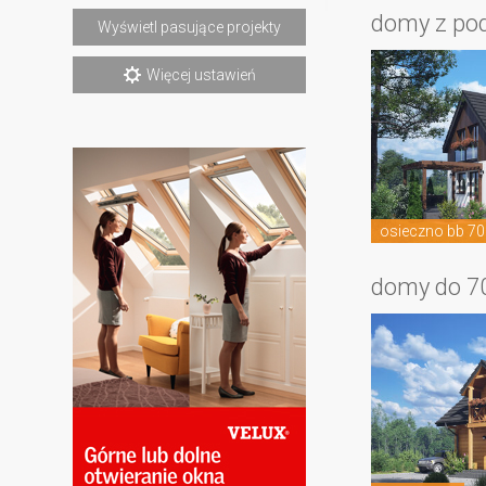
domy z po
Wyświetl pasujące projekty
Więcej ustawień
osieczno bb 70
domy do 7