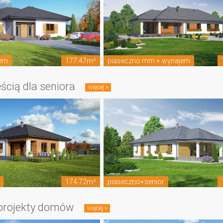
em
177.47m²
piaseczno mm + wynajem
ścią dla seniora
174.72m²
piaseczno+senior
 projekty domów