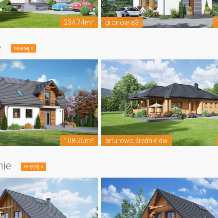
234.74m²
gronów a3
e
108.25m²
arturowo średnie dw
nie