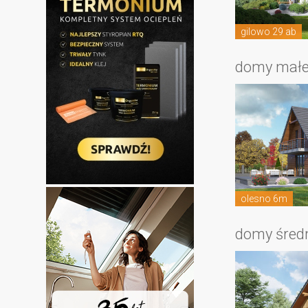
gilowo 29 ab
domy mał
olesno 6m
domy śred