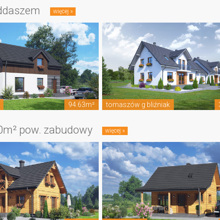
ddaszem
94.63m²
tomaszów g bliźniak
0m² pow. zabudowy