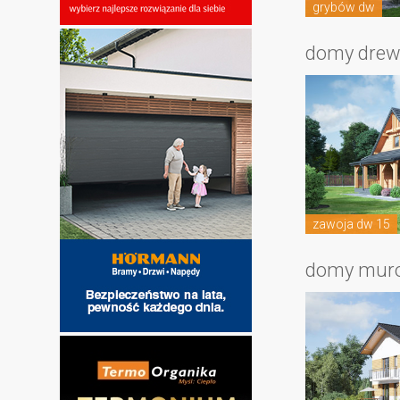
grybów dw
domy drew
zawoja dw 15
domy mur