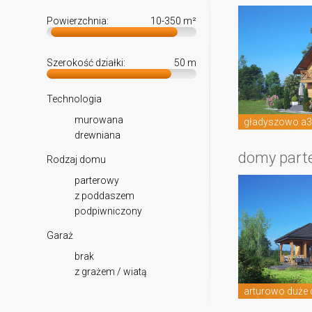
Powierzchnia:
10-350
m²
Szerokość działki:
50
m
Technologia
murowana
gładyszowo a
drewniana
domy part
Rodzaj domu
parterowy
z poddaszem
podpiwniczony
Garaż
brak
z grażem / wiatą
arturowo duże