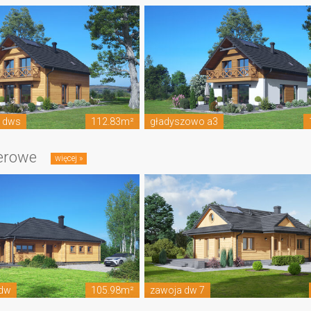
3 dws
112.83m²
gładyszowo a3
erowe
 dw
105.98m²
zawoja dw 7