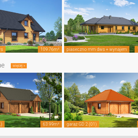
ws
109.76m²
piaseczno mm dws + wynajem
ne
L)
63.99m²
garaż GD 2 (01)