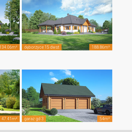
134.06m²
dęborzyce 15 dwst
188.86m²
47.41m²
garaż gd 3
54m²