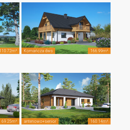
110.72m²
Komańcza dws
166.99m²
69.25m²
antenowo+senior
160.14m²