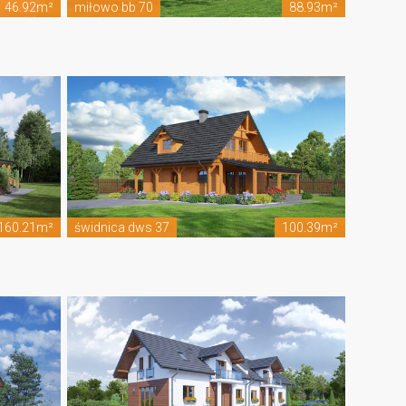
46.92m²
miłowo bb 70
88.93m²
160.21m²
świdnica dws 37
100.39m²