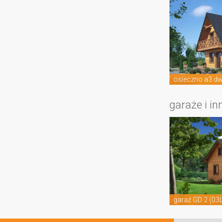
osieczno a3 d
garaże i in
garaż GD 2 (03