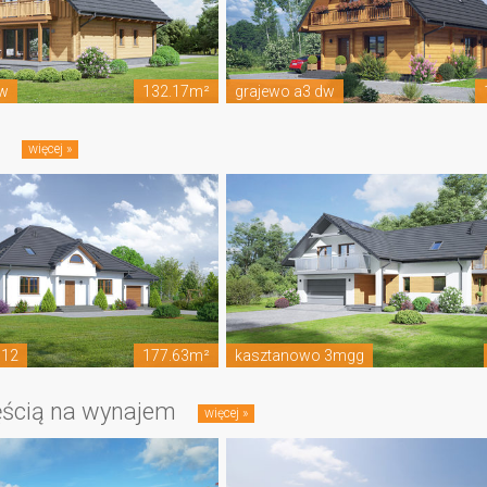
dw
132.17m²
grajewo a3 dw
e
 12
177.63m²
kasztanowo 3mgg
ęścią na wynajem