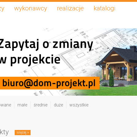
zy
wykonawcy
realizacje
katalogi
owane
małe
średnie
duże
wszystkie
kty