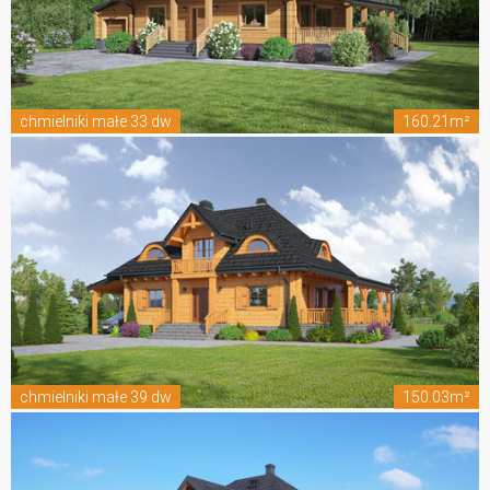
chmielniki małe 33 dw
160.21m²
chmielniki małe 39 dw
150.03m²