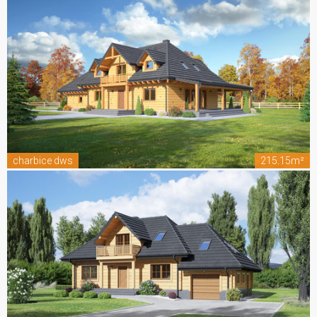
charbice dws
215.15m²