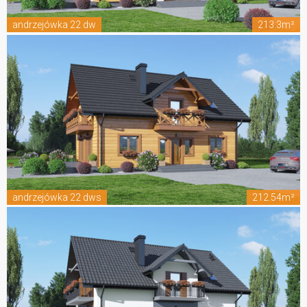
andrzejówka 22 dw
213.3m²
andrzejówka 22 dws
212.54m²