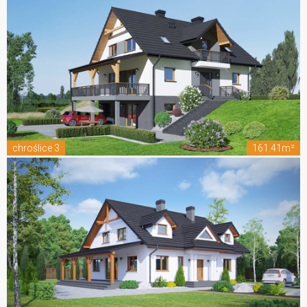
chroślice 3
161.41m²