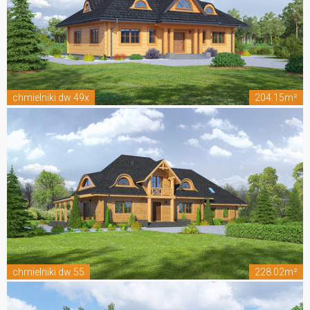
chmielniki dw 49x
204.15m²
chmielniki dw 55
228.02m²