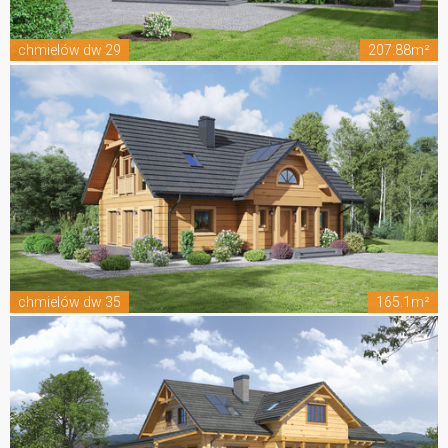
chmielów dw 29
207.88m²
chmielów dw 35
165.1m²