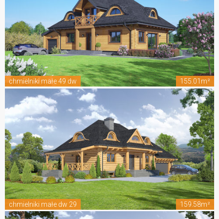
chmielniki małe 49 dw
155.01m²
chmielniki małe dw 29
159.58m²