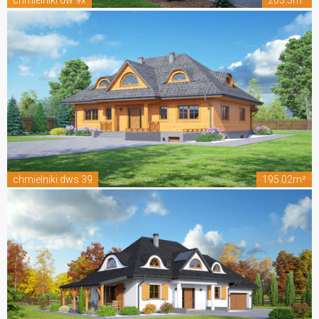
chmielniki dw 9x
203.5m²
chmielniki dws 39
195.02m²