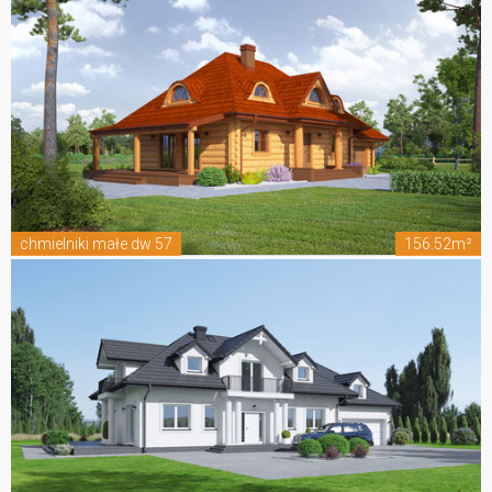
chmielniki małe dw 57
156.52m²