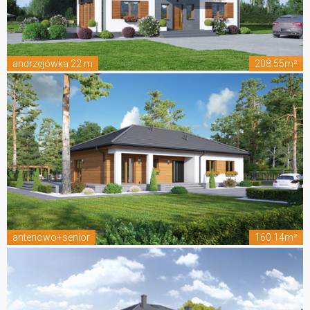
andrzejówka 22 m
208.55m²
antenowo+senior
160.14m²