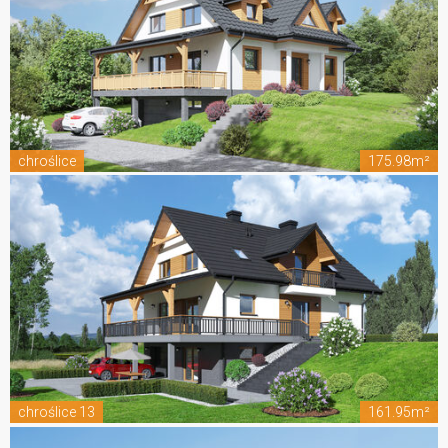
chroślice
175.98m²
chroślice 13
161.95m²