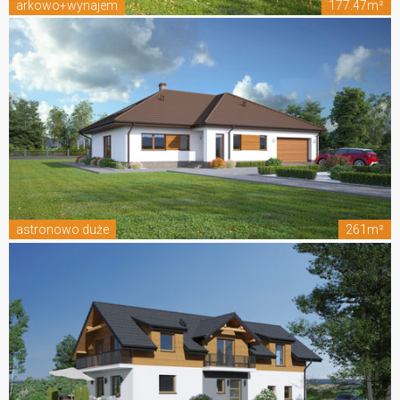
arkowo+wynajem
177.47m²
astronowo duże
261m²