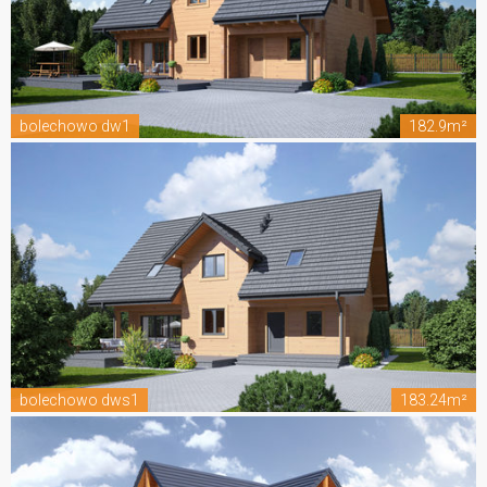
bolechowo dw1
182.9m²
bolechowo dws1
183.24m²