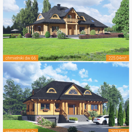
chmielniki dw 66
225.04m²