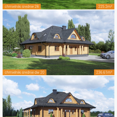
chmielniki średnie 28
225.2m²
chmielniki średnie dw 20
236.61m²