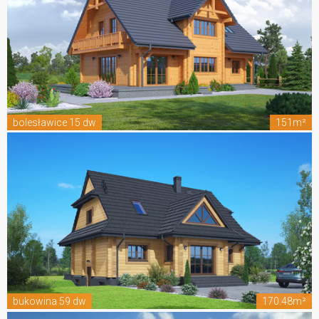
bolesławice 15 dw
151m²
bukowina 59 dw
170.48m²