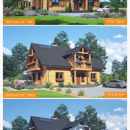
darłowo b1 dw
176.79m²
darłowo b1 dws
177.41m²