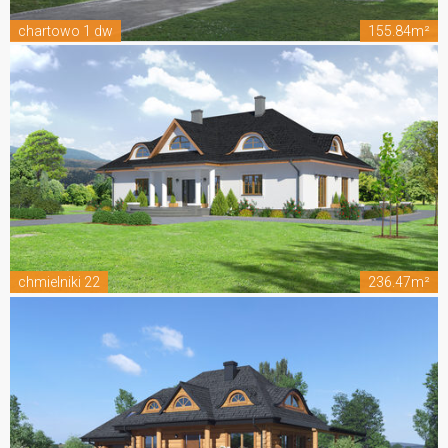
chartowo 1 dw
155.84m²
chmielniki 22
236.47m²