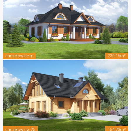
chmielowice m
230.15m²
chmielów dw 25
154.23m²