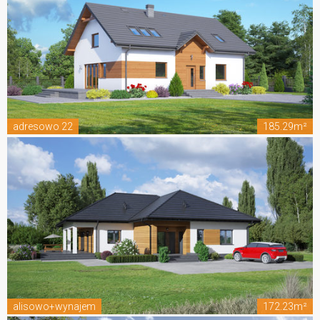
adresowo 22
185.29m²
alisowo+wynajem
172.23m²