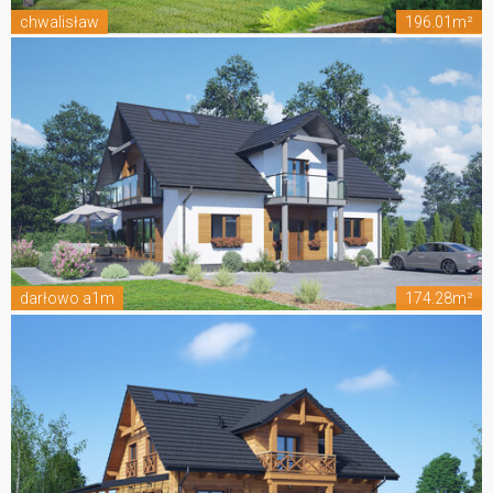
chwalisław
196.01m²
darłowo a1m
174.28m²