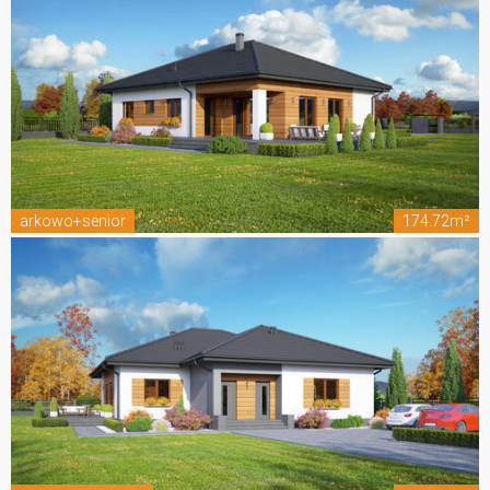
arkowo+senior
174.72m²