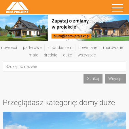
nowości
parterowe
z poddaszem
drewniane
murowane
małe
średnie
duże
wszystkie
Szukaj
Więcej...
Przeglądasz kategorię: domy duże