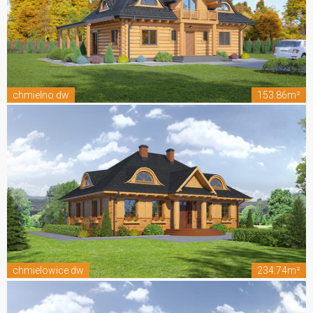
chmielno dw
153.86m²
chmielowice dw
234.74m²