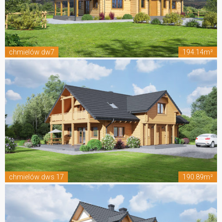
chmielów dw7
194.14m²
chmielów dws 17
190.89m²