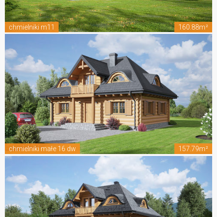
chmielniki m11
160.88m²
chmielniki małe 16 dw
157.79m²