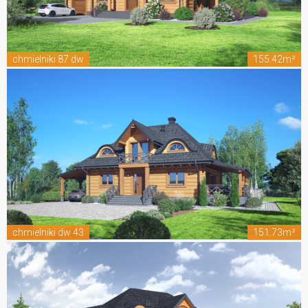
chmielniki 87 dw
155.42m²
chmielniki dw 43
151.73m²