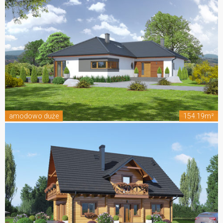
amodowo duże
154.19m²