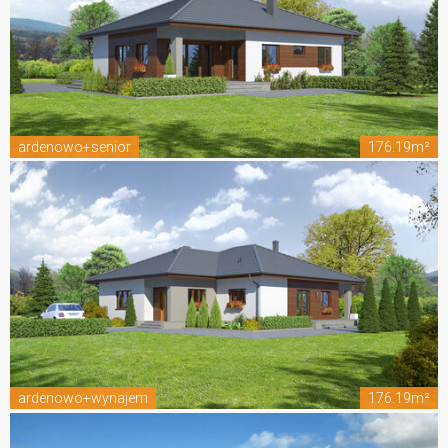
ardenowo+senior
176.19m²
ardenowo+wynajem
176.19m²