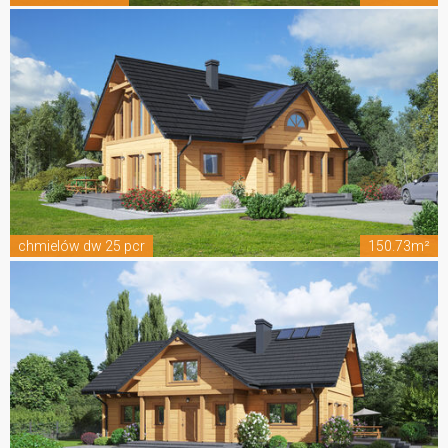
chmielów dw 25 pcr
150.73m²