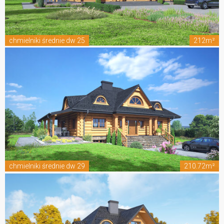
chmielniki średnie dw 25
212m²
chmielniki średnie dw 29
210.72m²