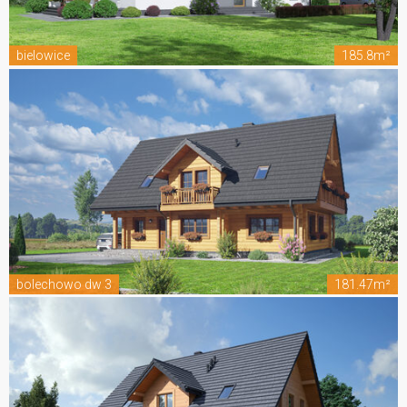
bielowice
185.8m²
bolechowo dw 3
181.47m²