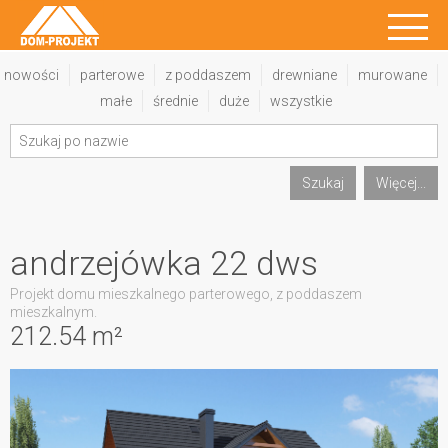
nowości
parterowe
z poddaszem
drewniane
murowane
małe
średnie
duże
wszystkie
Szukaj
Więcej...
andrzejówka 22 dws
Projekt domu mieszkalnego parterowego, z poddaszem
mieszkalnym.
212.54 m²