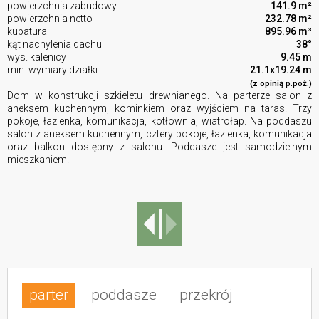
powierzchnia zabudowy
141.9 m²
powierzchnia netto
232.78 m²
kubatura
895.96 m³
kąt nachylenia dachu
38°
wys. kalenicy
9.45 m
min. wymiary działki
21.1x19.24 m
(z opinią p.poż.)
Dom w konstrukcji szkieletu drewnianego. Na parterze salon z
aneksem kuchennym, kominkiem oraz wyjściem na taras. Trzy
pokoje, łazienka, komunikacja, kotłownia, wiatrołap. Na poddaszu
salon z aneksem kuchennym, cztery pokoje, łazienka, komunikacja
oraz balkon dostępny z salonu. Poddasze jest samodzielnym
mieszkaniem.
parter
poddasze
przekrój