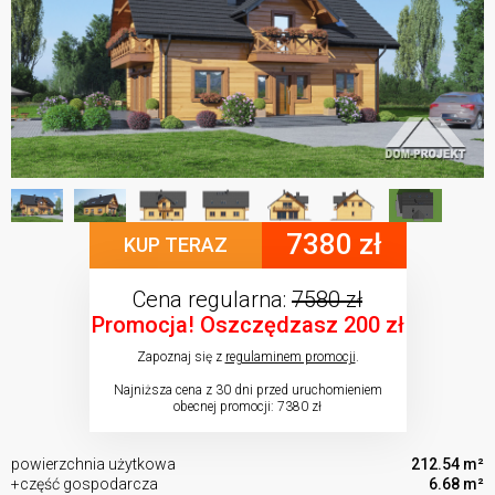
7380 zł
KUP TERAZ
Cena regularna:
7580 zł
Promocja! Oszczędzasz 200 zł
Zapoznaj się z
regulaminem promocji
.
Najniższa cena z 30 dni przed uruchomieniem
obecnej promocji: 7380 zł
powierzchnia użytkowa
212.54 m²
+część gospodarcza
6.68 m²