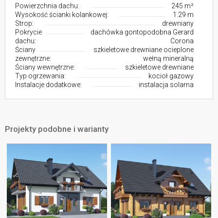
Powierzchnia dachu:
245 m²
Wysokość ścianki kolankowej:
1.29 m
Strop:
drewniany
Pokrycie
dachówka gontopodobna Gerard
dachu:
Corona
Ściany
szkieletowe drewniane ocieplone
zewnętrzne:
wełną mineralną
Ściany wewnętrzne:
szkieletowe drewniane
Typ ogrzewania:
kocioł gazowy
Instalacje dodatkowe:
instalacja solarna
Projekty podobne i warianty