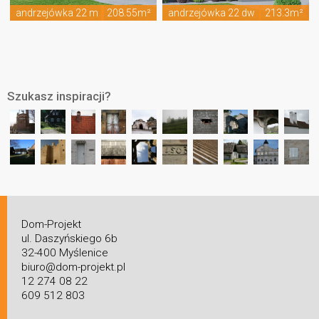
andrzejówka 22 m
208.55m²
andrzejówka 22 dw
213.3m²
Szukasz inspiracji?
Dom-Projekt
ul. Daszyńskiego 6b
32-400 Myślenice
biuro@dom-projekt.pl
12 274 08 22
609 512 803