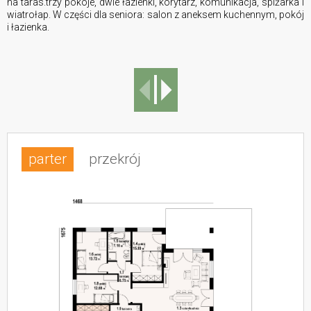
na taras.trzy pokoje, dwie łazienki, korytarz, komunikacja, spiżarka i
wiatrołap. W części dla seniora: salon z aneksem kuchennym, pokój
i łazienka.
parter
przekrój