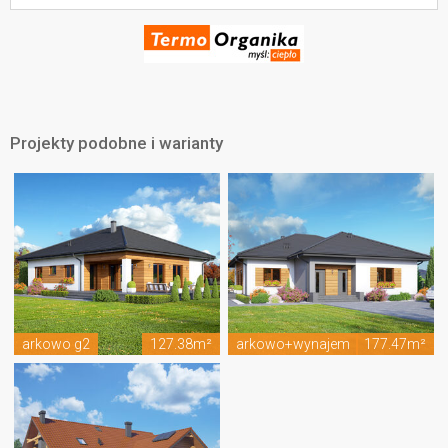
Projekty podobne i warianty
arkowo g2
127.38m²
arkowo+wynajem
177.47m²