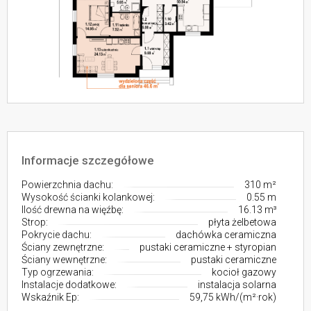
Informacje szczegółowe
Powierzchnia dachu:
310 m²
Wysokość ścianki kolankowej:
0.55 m
Ilość drewna na więźbę:
16.13 m³
Strop:
płyta żelbetowa
Pokrycie dachu:
dachówka ceramiczna
Ściany zewnętrzne:
pustaki ceramiczne + styropian
Ściany wewnętrzne:
pustaki ceramiczne
Typ ogrzewania:
kocioł gazowy
Instalacje dodatkowe:
instalacja solarna
Wskaźnik Ep:
59,75 kWh/(m²·rok)