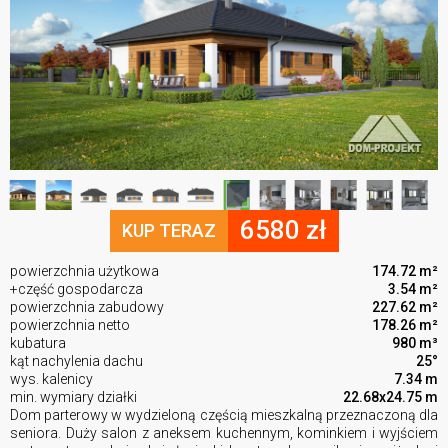
6580 zł
KUP TERAZ
powierzchnia użytkowa
174.72 m²
+część gospodarcza
3.54 m²
powierzchnia zabudowy
227.62 m²
powierzchnia netto
178.26 m²
kubatura
980 m³
kąt nachylenia dachu
25°
wys. kalenicy
7.34 m
min. wymiary działki
22.68x24.75 m
Dom parterowy w wydzieloną częścią mieszkalną przeznaczoną dla
seniora. Duży salon z aneksem kuchennym, kominkiem i wyjściem