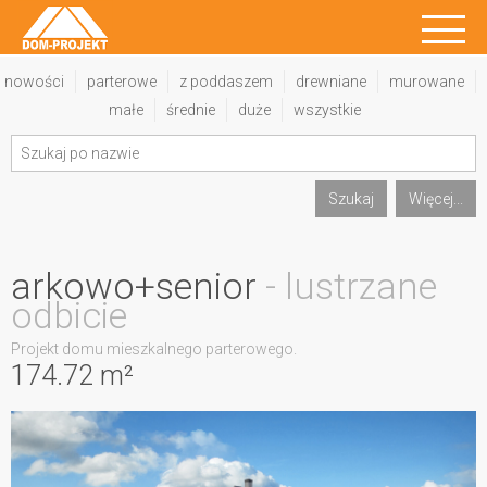
nowości
parterowe
z poddaszem
drewniane
murowane
małe
średnie
duże
wszystkie
Szukaj
Więcej...
arkowo+senior
- lustrzane
odbicie
Projekt domu mieszkalnego parterowego.
174.72 m²