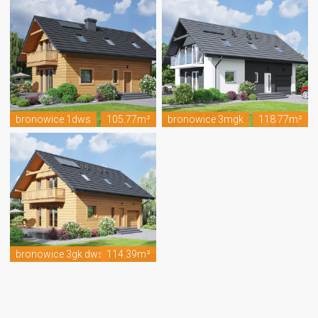
bronowice 1dws
105.77m²
bronowice 3mgk
118.77m²
bronowice 3gk dws
114.39m²