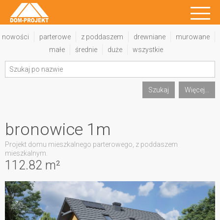
nowości
parterowe
z poddaszem
drewniane
murowane
małe
średnie
duże
wszystkie
Szukaj
Więcej...
bronowice 1m
Projekt domu mieszkalnego parterowego, z poddaszem
mieszkalnym.
112.82 m²