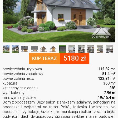
5180 zł
KUP TERAZ
powierzchnia użytkowa
112.82 m²
powierzchnia zabudowy
81.4 m²
powierzchnia netto
122.81 m²
kubatura
360 m³
kąt nachylenia dachu
38°
wys. kalenicy
7.96 m
min. wymiary działki
19x15.4 m
Dom z poddaszem. Duży salon z aneksem jadalnym, schodami na
poddasze i wyjściami na taras. Pokój, łazienka i wiatrołap. Na
poddaszu trzy pokoje, łazienka, komunikacja i balkon. Zwarta bryła
budynku i dach dwuspadowy sprzyjają szybkiej i taniej budowie i