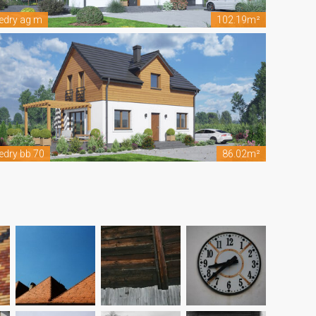
edry ag m
102.19m²
edry bb 70
86.02m²