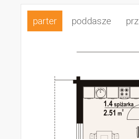
parter
poddasze
prz