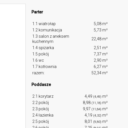
Parter
1.1 wiatrołap
5,08 m²
1.2 komunikacja
5,73 m²
1.3 salon z aneksem
22,48 m²
kuchennym
1.4 spiżarka
2,51 m²
1.5 pokój
7,37 m²
1.6 wc
2,90 m²
1.7 kotłownia
6,27 m²
razem:
52,34 m²
Poddasze
2.1 korytarz
4,49
m²
(4,49)
2.2 pokój
8,98
m²
(11,18)
2.3 pokój
9,97
m²
(11,84)
2.4 łazienka
4,19
m²
(4,32)
2.5 pokój
8,01
m²
(9,80)
2.6 pokój
7,25
m²