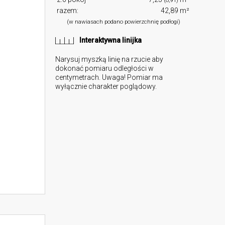
(8,91)
razem:
42,89 m²
(w nawiasach podano powierzchnię podłogi)
Interaktywna linijka
Narysuj myszką linię na rzucie aby
dokonać pomiaru odległości w
centymetrach. Uwaga! Pomiar ma
wyłącznie charakter poglądowy.