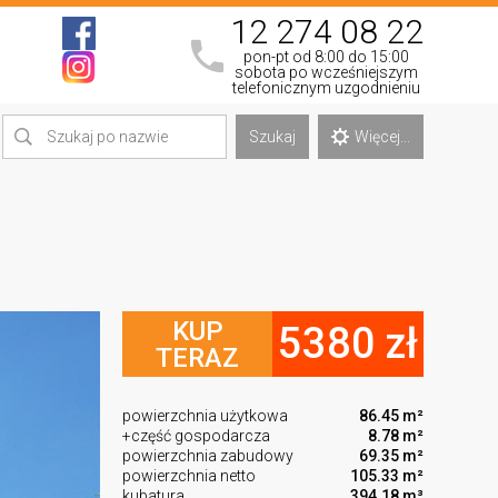
12 274 08 22
pon-pt od 8:00 do 15:00
sobota po wcześniejszym
telefonicznym uzgodnieniu
Szukaj
Więcej...
KUP
5380 zł
TERAZ
powierzchnia użytkowa
86.45 m²
+część gospodarcza
8.78 m²
powierzchnia zabudowy
69.35 m²
powierzchnia netto
105.33 m²
kubatura
394.18 m³