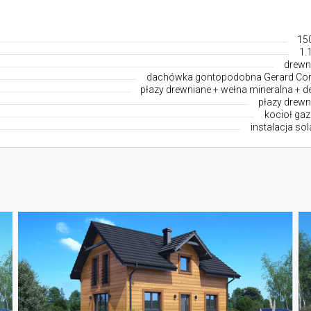
15
1.
drewn
dachówka gontopodobna Gerard Co
płazy drewniane + wełna mineralna + d
płazy drewn
kocioł ga
instalacja so