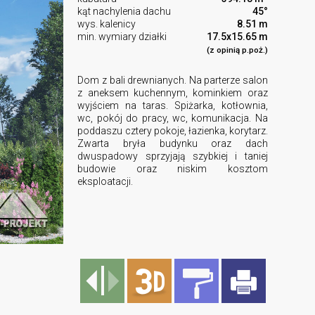
kąt nachylenia dachu
45°
wys. kalenicy
8.51 m
min. wymiary działki
17.5x15.65 m
(z opinią p.poż.)
Dom z bali drewnianych. Na parterze salon
z aneksem kuchennym, kominkiem oraz
wyjściem na taras. Spiżarka, kotłownia,
wc, pokój do pracy, wc, komunikacja. Na
poddaszu cztery pokoje, łazienka, korytarz.
Zwarta bryła budynku oraz dach
dwuspadowy sprzyjają szybkiej i taniej
budowie oraz niskim kosztom
eksploatacji.