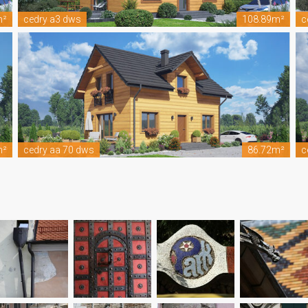
m²
cedry a3 dws
108.89m²
c
m²
cedry aa 70 dws
86.72m²
c