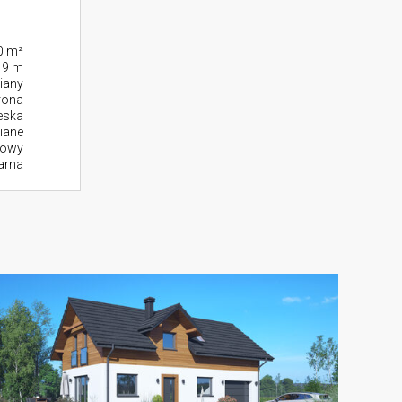
0 m²
19 m
iany
rona
eska
iane
zowy
larna