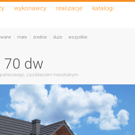
zy
wykonawcy
realizacje
katalogi
owane
małe
średnie
duże
wszystkie
a 70 dw
 parterowego, z poddaszem mieszkalnym.