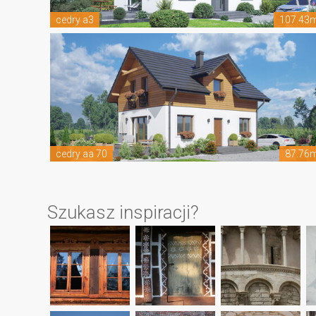
cedry a3
107.43
cedry aa 70
87.76
Szukasz inspiracji?