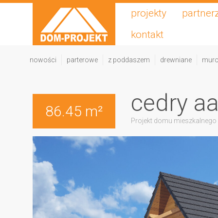
projekty
partner
kontakt
nowości
parterowe
z poddaszem
drewniane
mur
cedry a
86.45 m²
Projekt domu mieszkalnego