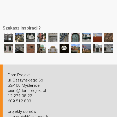
Szukasz inspiracji?
Dom-Projekt
ul. Daszyńskiego 6b
32-400 Myślenice
biuro@dom-projekt.pl
12 274 08 22
609 512 803
projekty domów
lista projektów i cennik