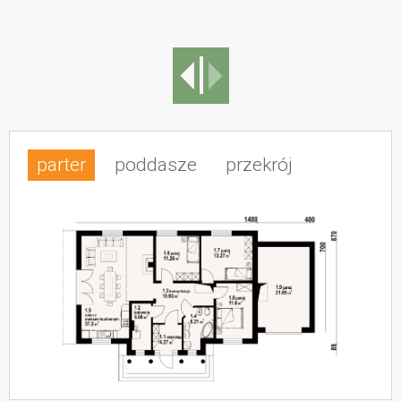
parter
poddasze
przekrój