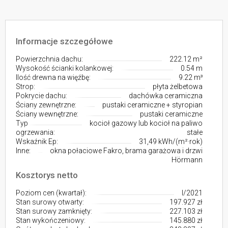
Informacje szczegółowe
Powierzchnia dachu:
222.12 m²
Wysokość ścianki kolankowej:
0.54 m
Ilość drewna na więźbę:
9.22 m³
Strop:
płyta żelbetowa
Pokrycie dachu:
dachówka ceramiczna
Ściany zewnętrzne:
pustaki ceramiczne + styropian
Ściany wewnętrzne:
pustaki ceramiczne
Typ
kocioł gazowy lub kocioł na paliwo
ogrzewania:
stałe
Wskaźnik Ep:
31,49 kWh/(m²·rok)
Inne:
okna połaciowe Fakro, brama garażowa i drzwi
Hörmann
Kosztorys netto
Poziom cen (kwartał):
I/2021
Stan surowy otwarty:
197.927 zł
Stan surowy zamknięty:
227.103 zł
Stan wykończeniowy:
145.880 zł