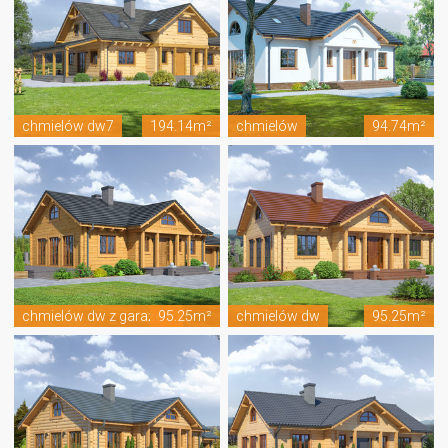
chmielów dw7
194.14m²
chmielów
94.74m²
chmielów dw z garażem
95.25m²
chmielów dw
95.25m²