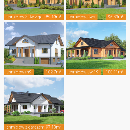
chmielów 3 dw z garażem
89.19m²
chmielów dws
96.83m²
chmielów m9
102.7m²
chmielów dw 19
100.11m²
chmielów z garażem 35
97.13m²