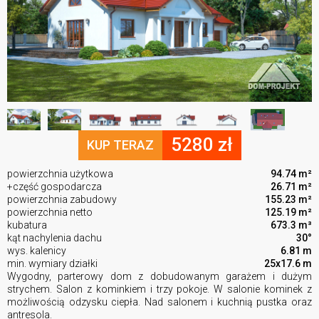
5280 zł
KUP TERAZ
powierzchnia użytkowa
94.74 m²
+część gospodarcza
26.71 m²
powierzchnia zabudowy
155.23 m²
powierzchnia netto
125.19 m²
kubatura
673.3 m³
kąt nachylenia dachu
30°
wys. kalenicy
6.81 m
min. wymiary działki
25x17.6 m
Wygodny, parterowy dom z dobudowanym garażem i dużym
strychem. Salon z kominkiem i trzy pokoje. W salonie kominek z
możliwością odzysku ciepła. Nad salonem i kuchnią pustka oraz
antresola.