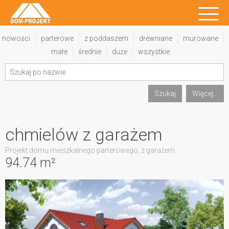
nowości
parterowe
z poddaszem
drewniane
murowane
małe
średnie
duże
wszystkie
Szukaj
Więcej...
chmielów z garażem
Projekt domu mieszkalnego parterowego, z garażem.
94.74 m²