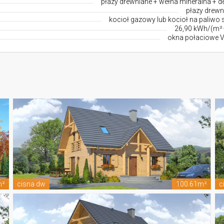
płazy drewniane + wełna mineralna + d
płazy drewn
kocioł gazowy lub kocioł na paliwo 
26,90 kWh/(m²·
okna połaciowe V
m²
cisna dw
100.61m²
c