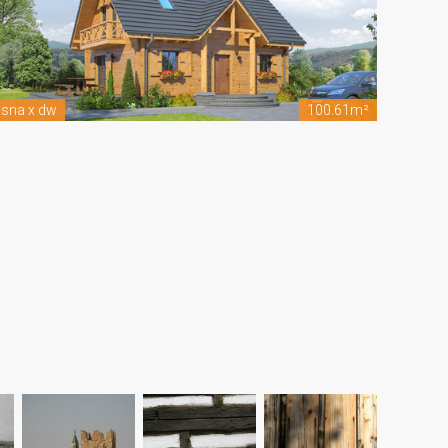
isna x dw
100.61m²