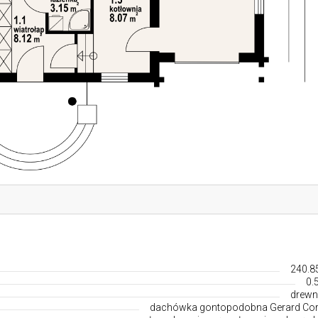
240.8
0.
drewn
dachówka gontopodobna Gerard Co