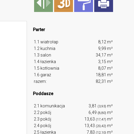
Parter
1.1 wiatrołap
8,12 m²
1.2 kuchnia
9,99 m²
1.3 salon
34,17 m²
1.4 łazienka
3,15 m²
1.5 kotłownia
8,07 m²
1.6 garaż
18,81 m²
razem:
82,31 m²
Poddasze
2.1 komunikacja
3,81
m²
(3,93)
2.2 pokój
6,49
m²
(8,80)
2.3 pokój
13,63
m²
(17,47)
2.4 pokój
13,43
m²
(20,42)
2.5 łazienka
7,83
m²
(12,10)