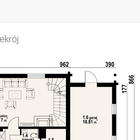
ekrój