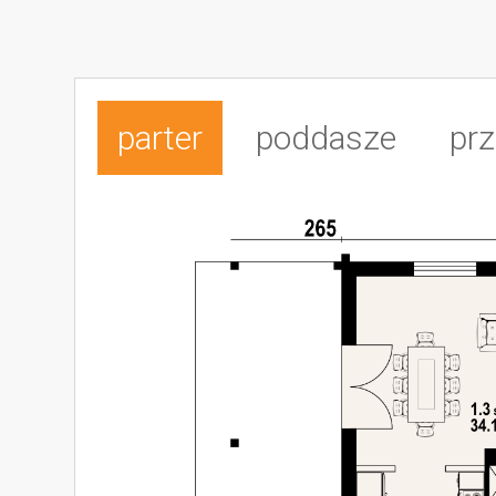
parter
poddasze
prz