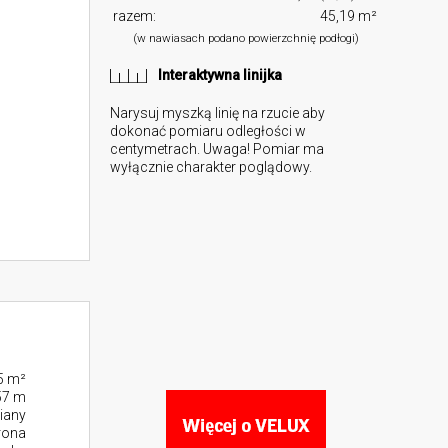
razem:
45,19 m²
(w nawiasach podano powierzchnię podłogi)
Interaktywna linijka
Narysuj myszką linię na rzucie aby
dokonać pomiaru odległości w
centymetrach. Uwaga! Pomiar ma
wyłącznie charakter poglądowy.
5 m²
57 m
iany
rona