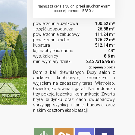
Najniższa cena z 30 dni przed uruchomieniem
obecnej promocji: 5380 zł
powierzchnia użytkowa
100.62 m²
+część gospodarcza
26.88 m²
powierzchnia zabudowy
111.24 m²
powierzchnia netto
126.22 m²
kubatura
512.14 m³
kąt nachylenia dachu
44°
wys. kalenicy
8.6 m
min. wymiary działki
23.37x16.96 m
(z opinią p.poż.)
Dom z bali drewnianych. Duży salon z
aneksem kuchennym, kominkiem i
wyjściem na zadaszony taras. Wiatrołap,
łazienka, kotłownia i garaż. Na poddaszu
trzy pokoje, łazienka i komunikacja. Zwarta
bryła budynku oraz dach dwuspadowy
sprzyjają szybkiej i taniej budowie oraz
niskim kosztom eksploatacji.