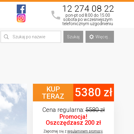
12 274 08 22
pon-pt od 8:00 do 15:00
sobota po wcześniejszym
telefonicznym uzgodnieniu
Szukaj
Więcej...
KUP
5380 zł
TERAZ
Cena regularna:
5580 zł
Promocja!
Oszczędzasz 200 zł
Zapoznaj się z
regulaminem promocji
.