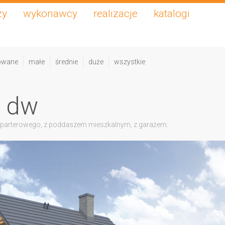
zy
wykonawcy
realizacje
katalogi
owane
małe
średnie
duże
wszystkie
g dw
 parterowego, z poddaszem mieszkalnym, z garażem.