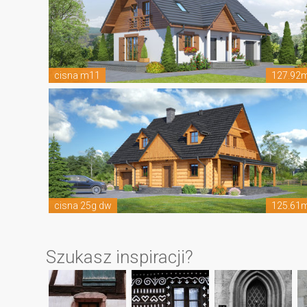
cisna m11
127.92
cisna 25g dw
125.61
Szukasz inspiracji?