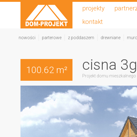
projekty
partner
kontakt
nowości
parterowe
z poddaszem
drewniane
mur
cisna 3
100.62 m²
Projekt domu mieszkalnego