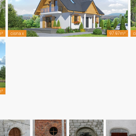
m²
cisna x
97.97m²
c
m²