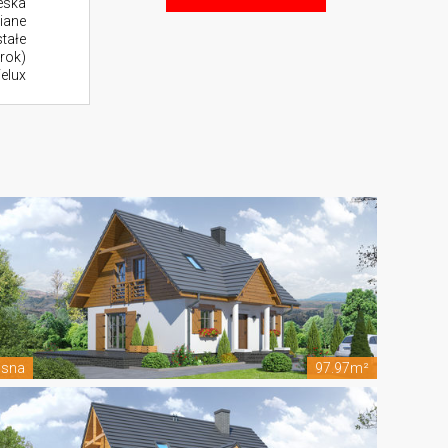
eska
iane
stałe
rok)
elux
isna
97.97m²