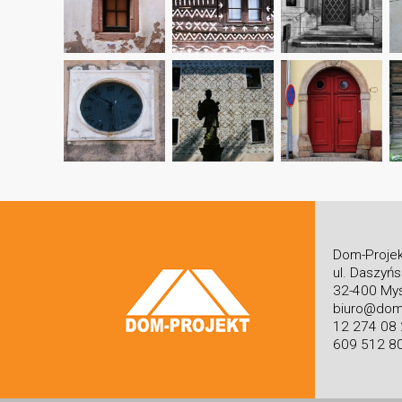
Dom-Projek
ul. Daszyń
32-400 Myś
biuro@dom-
12 274 08
609 512 8