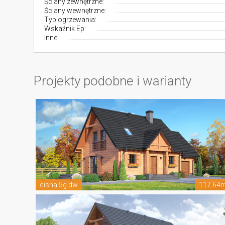
Ściany zewnętrzne:
Ściany wewnętrzne:
Typ ogrzewania:
Wskaźnik Ep:
Inne:
Projekty podobne i warianty
cisna 5g dw
117.64