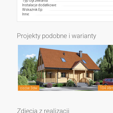
Typ ogrzewania:
Instalacje dodatkowe:
Wskaźnik Ep:
Inne:
Projekty podobne i warianty
cisów 3dw
104.98
Zdjęcia z realizacji