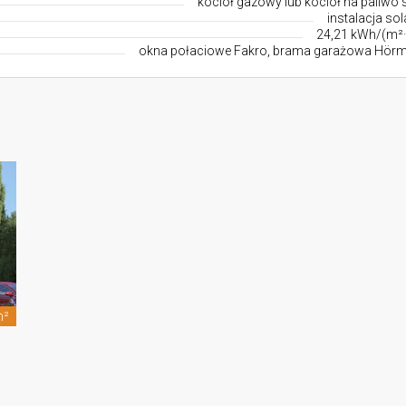
kocioł gazowy lub kocioł na paliwo 
instalacja so
24,21 kWh/(m²·
okna połaciowe Fakro, brama garażowa Hör
m²