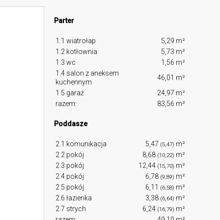
Parter
1.1 wiatrołap
5,29 m²
1.2 kotłownia
5,73 m²
1.3 wc
1,56 m²
1.4 salon z aneksem
46,01 m²
kuchennym
1.5 garaż
24,97 m²
razem:
83,56 m²
Poddasze
2.1 komunikacja
5,47
m²
(5,47)
2.2 pokój
8,68
m²
(10,22)
2.3 pokój
12,44
m²
(15,70)
2.4 pokój
6,78
m²
(9,89)
2.5 pokój
6,11
m²
(6,58)
2.6 łazienka
3,38
m²
(6,64)
2.7 strych
6,24
m²
(16,79)
razem:
49,10 m²