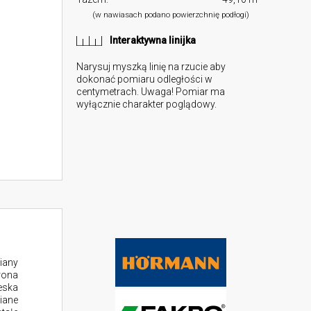
(w nawiasach podano powierzchnię podłogi)
Interaktywna linijka
Narysuj myszką linię na rzucie aby
dokonać pomiaru odległości w
centymetrach. Uwaga! Pomiar ma
wyłącznie charakter poglądowy.
iany
rona
eska
iane