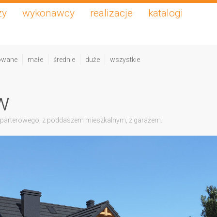
zy
wykonawcy
realizacje
katalogi
owane
małe
średnie
duże
wszystkie
w
 parterowego, z poddaszem mieszkalnym, z garażem.