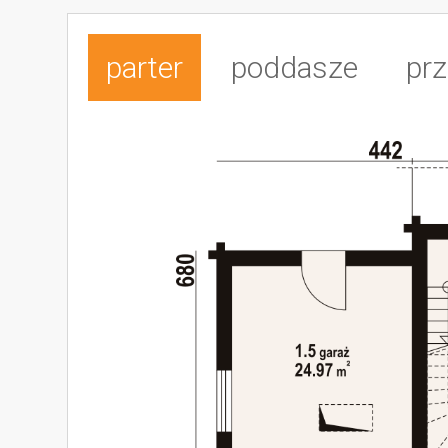
parter
poddasze
prz