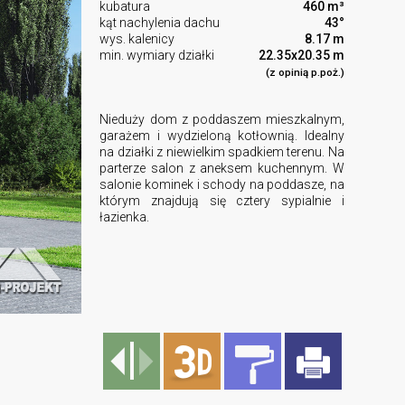
kubatura
460 m³
kąt nachylenia dachu
43°
wys. kalenicy
8.17 m
min. wymiary działki
22.35x20.35 m
(z opinią p.poż.)
Nieduży dom z poddaszem mieszkalnym,
garażem i wydzieloną kotłownią. Idealny
na działki z niewielkim spadkiem terenu. Na
parterze salon z aneksem kuchennym. W
salonie kominek i schody na poddasze, na
którym znajdują się cztery sypialnie i
łazienka.