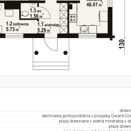
drewn
dachówka gontopodobna z posypką Gerard Co
płazy drewniane + wełna mineralna + d
płazy drewn