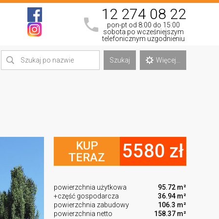
12 274 08 22
pon-pt od 8:00 do 15:00
sobota po wcześniejszym
telefonicznym uzgodnieniu
Szukaj
Więcej...
KUP
5580 zł
TERAZ
powierzchnia użytkowa
95.72 m²
+część gospodarcza
36.94 m²
powierzchnia zabudowy
106.3 m²
powierzchnia netto
158.37 m²