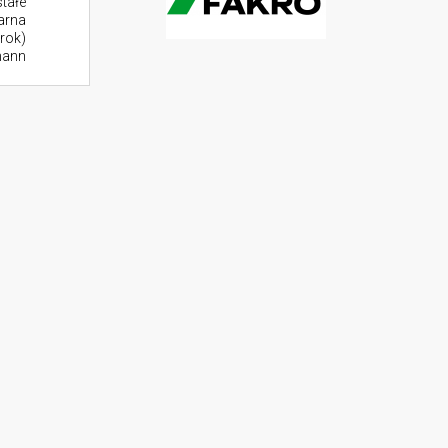
stałe
larna
rok)
mann