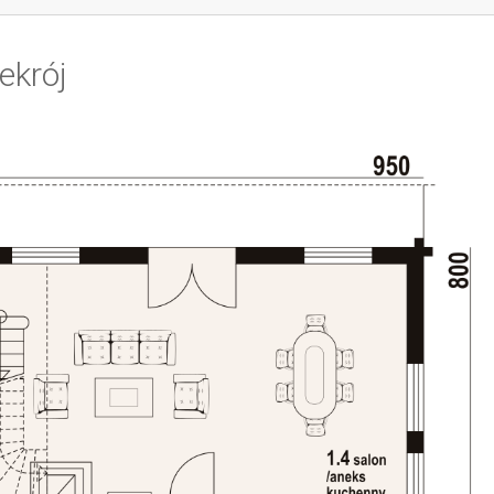
ekrój