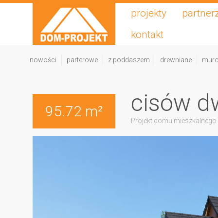
projekty
partner
kontakt
nowości
parterowe
z poddaszem
drewniane
mur
cisów d
95.72 m²
Projekt domu mieszkalnego