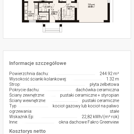
Informacje szczegółowe
Powierzchnia dachu:
244.92 m²
Wysokość ścianki kolankowej:
1.32 m
Strop:
płyta żelbetowa
Pokrycie dachu:
dachówka ceramiczna
Ściany zewnętrzne:
pustaki ceramiczne + styropian
Ściany wewnętrzne:
pustaki ceramiczne
Typ
kocioł gazowy lub kocioł na paliwo
ogrzewania:
stałe
Wskaźnik Ep:
22,82 kWh/(m²·rok)
Inne:
okna dachowe Fakro Greenview
Kosztorys netto