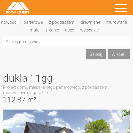
nowości
parterowe
z poddaszem
drewniane
murowane
małe
średnie
duże
wszystkie
Szukaj
Więcej...
dukla 11gg
Projekt domu mieszkalnego parterowego, z poddaszem
mieszkalnym, z garażem.
112.87 m²