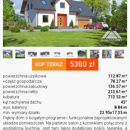
5380 zł
KUP TERAZ
powierzchnia użytkowa
112.87 m²
+część gospodarcza
78.27 m²
powierzchnia zabudowy
136.57 m²
powierzchnia netto
213.61 m²
kubatura
713.53 m³
kąt nachylenia dachu
43°
wys. kalenicy
8.84 m
min. wymiary działki
23.95x17.35 m
Piękny dom o bogatym programie i funkcjonalnie zaprojektowanym
układzie pomieszczeń. Na parterze salon z kominkiem połączony z
wydzieloną kuchnią. Jest tam także dodatkowy pokój, łazienka, a