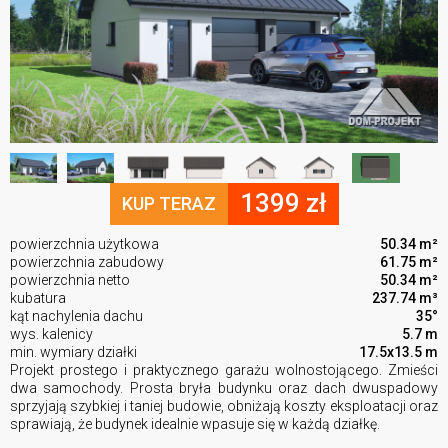
1399 zł
KUP TERAZ
powierzchnia użytkowa
50.34 m²
powierzchnia zabudowy
61.75 m²
powierzchnia netto
50.34 m²
kubatura
237.74 m³
kąt nachylenia dachu
35°
wys. kalenicy
5.7 m
min. wymiary działki
17.5x13.5 m
Projekt prostego i praktycznego garażu wolnostojącego. Zmieści
dwa samochody. Prosta bryła budynku oraz dach dwuspadowy
sprzyjają szybkiej i taniej budowie, obniżają koszty eksploatacji oraz
sprawiają, że budynek idealnie wpasuje się w każdą działkę.