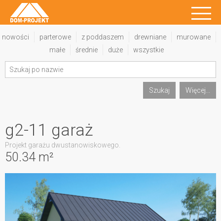
nowości
parterowe
z poddaszem
drewniane
murowane
małe
średnie
duże
wszystkie
Szukaj
Więcej...
g2-11 garaż
Projekt garażu dwustanowiskowego.
50.34 m²