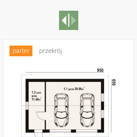
parter
przekrój