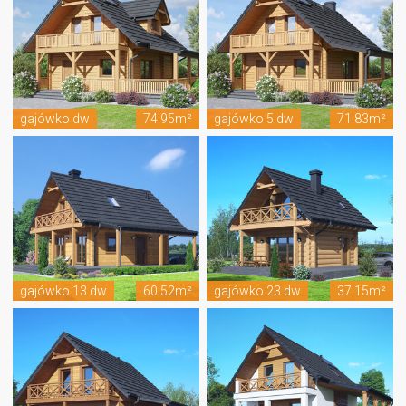
gajówko dw
74.95m²
gajówko 5 dw
71.83m²
gajówko 13 dw
60.52m²
gajówko 23 dw
37.15m²