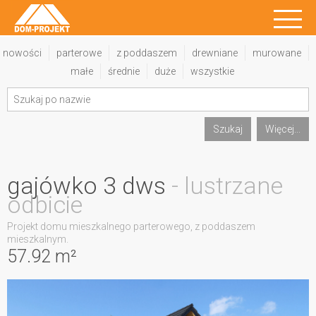
nowości
parterowe
z poddaszem
drewniane
murowane
małe
średnie
duże
wszystkie
Szukaj
Więcej...
gajówko 3 dws
- lustrzane
odbicie
Projekt domu mieszkalnego parterowego, z poddaszem
mieszkalnym.
57.92 m²