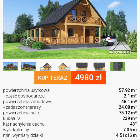
4980 zł
KUP TERAZ
powierzchnia użytkowa
57.92 m²
+część gospodarcza
2.1 m²
powierzchnia zabudowy
48.1 m²
+zadaszone tarasy
24.08 m²
powierzchnia netto
75.12 m²
kubatura
239 m³
kąt nachylenia dachu
43°
wys. kalenicy
7.35 m
min. wymiary działki
14.51x16 m