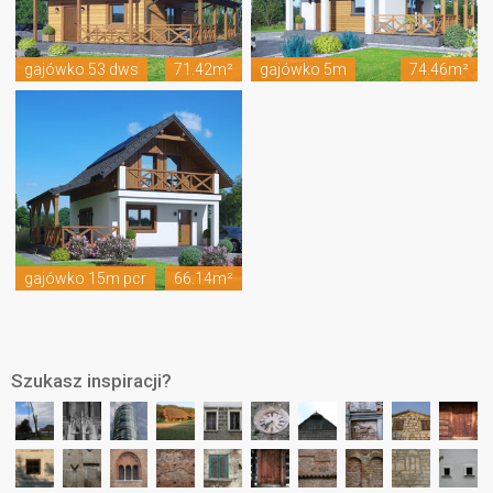
gajówko 53 dws
71.42m²
gajówko 5m
74.46m²
gajówko 15m pcr
66.14m²
Szukasz inspiracji?