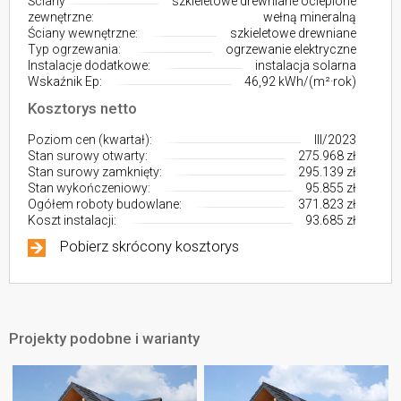
Ściany
szkieletowe drewniane ocieplone
zewnętrzne:
wełną mineralną
Ściany wewnętrzne:
szkieletowe drewniane
Typ ogrzewania:
ogrzewanie elektryczne
Instalacje dodatkowe:
instalacja solarna
Wskaźnik Ep:
46,92 kWh/(m²·rok)
Kosztorys netto
Poziom cen (kwartał):
III/2023
Stan surowy otwarty:
275.968 zł
Stan surowy zamknięty:
295.139 zł
Stan wykończeniowy:
95.855 zł
Ogółem roboty budowlane:
371.823 zł
Koszt instalacji:
93.685 zł
Pobierz skrócony kosztorys
Projekty podobne i warianty