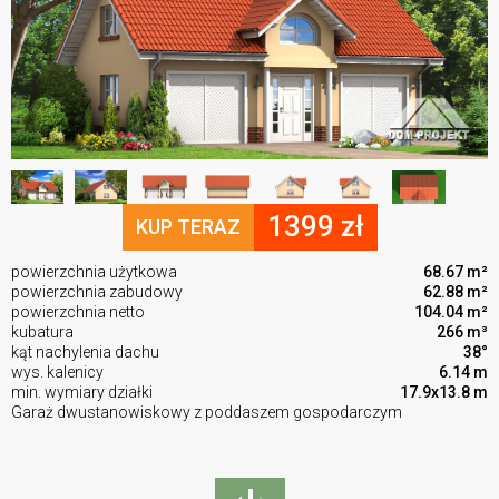
1399 zł
KUP TERAZ
powierzchnia użytkowa
68.67 m²
powierzchnia zabudowy
62.88 m²
powierzchnia netto
104.04 m²
kubatura
266 m³
kąt nachylenia dachu
38°
wys. kalenicy
6.14 m
min. wymiary działki
17.9x13.8 m
Garaż dwustanowiskowy z poddaszem gospodarczym