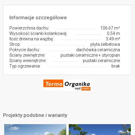
Informacje szczegółowe
Powierzchnia dachu:
106.67 m²
Wysokość ścianki kolankowej:
0.54 m
Ilość drewna na więźbę:
3.49 m³
Strop:
płyta żelbetowa
Pokrycie dachu:
dachówka ceramiczna
Ściany zewnętrzne:
pustaki ceramiczne + styropian
Ściany wewnętrzne:
pustaki ceramiczne
Typ ogrzewania:
brak
Projekty podobne i warianty