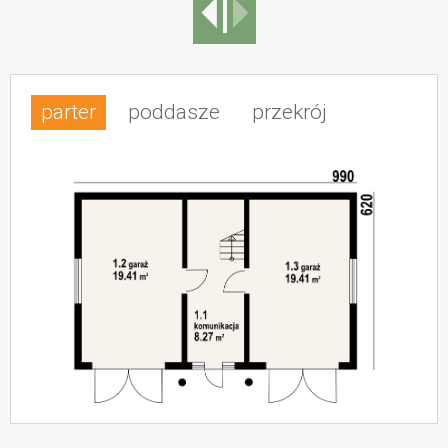
parter
poddasze
przekrój