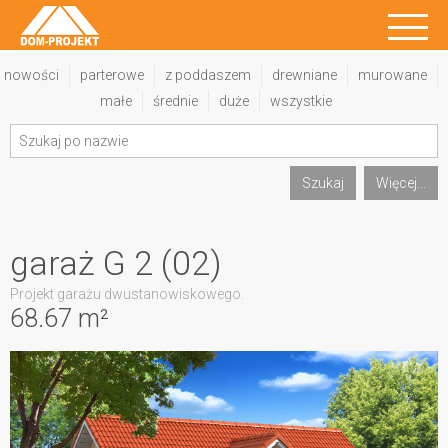
nowości
parterowe
z poddaszem
drewniane
murowane
małe
średnie
duże
wszystkie
Szukaj
Więcej...
garaż G 2 (02)
Projekt garażu dwustanowiskowego.
68.67 m²