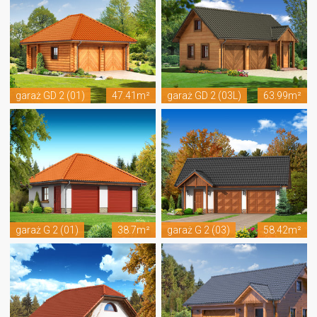
garaż GD 2 (01)
47.41m²
garaż GD 2 (03L)
63.99m²
garaż G 2 (01)
38.7m²
garaż G 2 (03)
58.42m²