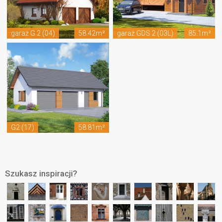
garaż G 2 (04)
58.42m²
garaż GDS 2 (03L)
85.1m²
G2 (17)
58.81m²
Szukasz inspiracji?