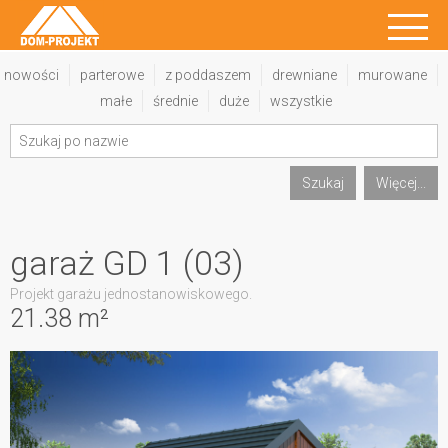
nowości
parterowe
z poddaszem
drewniane
murowane
małe
średnie
duże
wszystkie
Szukaj
Więcej...
garaż GD 1 (03)
Projekt garażu jednostanowiskowego.
21.38 m²