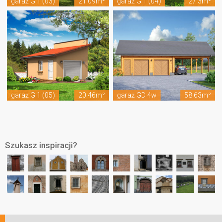
garaż G 1 (03)
21.09m²
garaż G 1 (04)
27.3m²
garaż G 1 (05)
20.46m²
garaż GD 4w
58.63m²
Szukasz inspiracji?