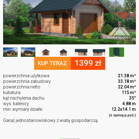
1399 zł
KUP TERAZ
powierzchnia użytkowa
21.38 m²
powierzchnia zabudowy
33.18 m²
powierzchnia netto
22.04 m²
kubatura
115 m³
kąt nachylenia dachu
35°
wys. kalenicy
4.88 m
min. wymiary działki
12.2x14.1 m
(z opinią p.poż.)
Garaż jednostanowiskowy z wiatą gospodarczą.