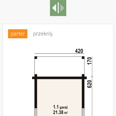
parter
przekrój