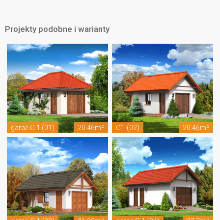
Projekty podobne i warianty
garaż G 1 (01)
20.46m²
G1-(02)
20.46m²