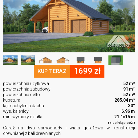
1699 zł
KUP TERAZ
powierzchnia użytkowa
52 m²
powierzchnia zabudowy
91 m²
powierzchnia netto
52 m²
kubatura
285.04 m³
kąt nachylenia dachu
30°
wys. kalenicy
6.96 m
min. wymiary działki
21.1x15 m
(z opinią p.poż.)
Garaż na dwa samochody i wiata garażowa w konstrukcji
drewnianej z bali drewnianych.