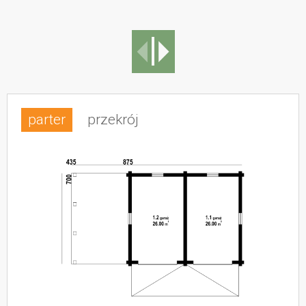
parter
przekrój