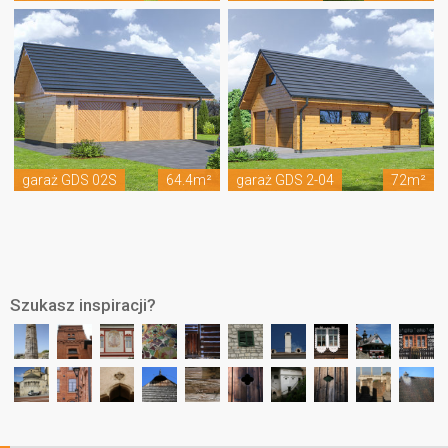
garaż GDS 02S
64.4m²
garaż GDS 2-04
72m²
Szukasz inspiracji?