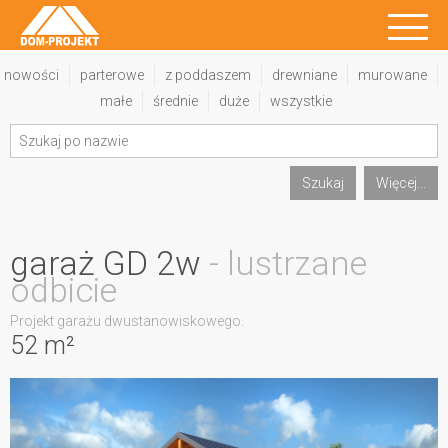
nowości
parterowe
z poddaszem
drewniane
murowane
małe
średnie
duże
wszystkie
Szukaj
Więcej...
garaż GD 2w
- lustrzane
odbicie
Projekt garażu dwustanowiskowego.
52 m²