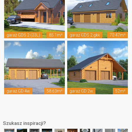
garaż GDS 2 (03L)
85.1m²
garaż GDS 2 gkk
70.47m²
garaż GD 4w
58.63m²
garaż GD 2w
52m²
Szukasz inspiracji?