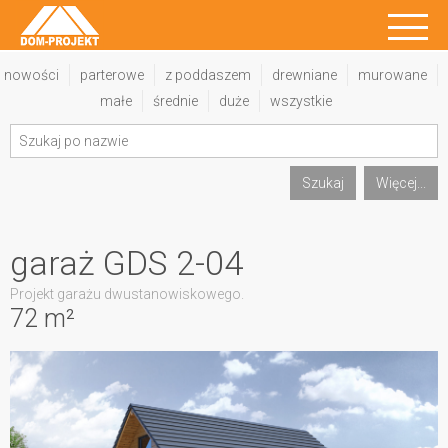
nowości
parterowe
z poddaszem
drewniane
murowane
małe
średnie
duże
wszystkie
Szukaj
Więcej...
garaż GDS 2-04
Projekt garażu dwustanowiskowego.
72 m²