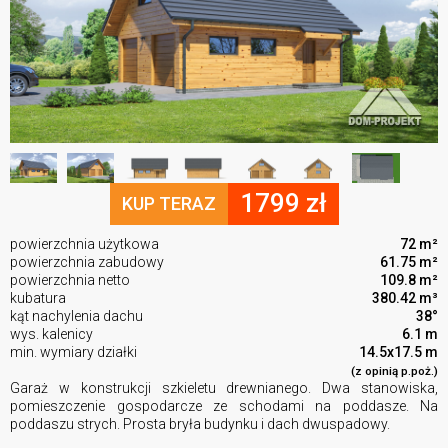
1799 zł
KUP TERAZ
powierzchnia użytkowa
72 m²
powierzchnia zabudowy
61.75 m²
powierzchnia netto
109.8 m²
kubatura
380.42 m³
kąt nachylenia dachu
38°
wys. kalenicy
6.1 m
min. wymiary działki
14.5x17.5 m
(z opinią p.poż.)
Garaż w konstrukcji szkieletu drewnianego. Dwa stanowiska,
pomieszczenie gospodarcze ze schodami na poddasze. Na
poddaszu strych. Prosta bryła budynku i dach dwuspadowy.