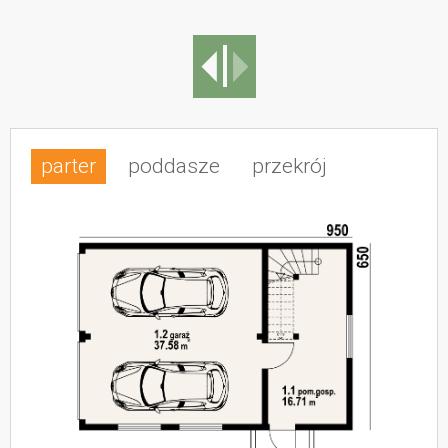
parter
poddasze
przekrój