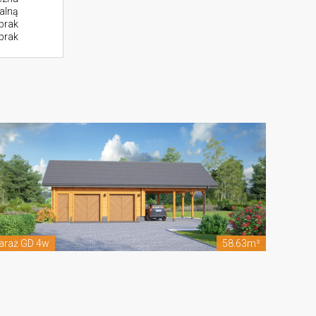
alną
brak
brak
araż GD 4w
58.63m²