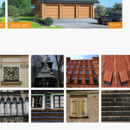
m²
garaż gd 3
54m²