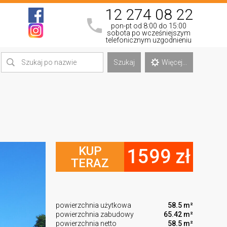
12 274 08 22
pon-pt od 8:00 do 15:00
sobota po wcześniejszym
telefonicznym uzgodnieniu
Szukaj
Więcej...
KUP
1599 zł
TERAZ
powierzchnia użytkowa
58.5 m²
powierzchnia zabudowy
65.42 m²
powierzchnia netto
58.5 m²