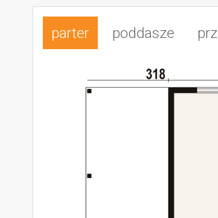
parter
poddasze
prz