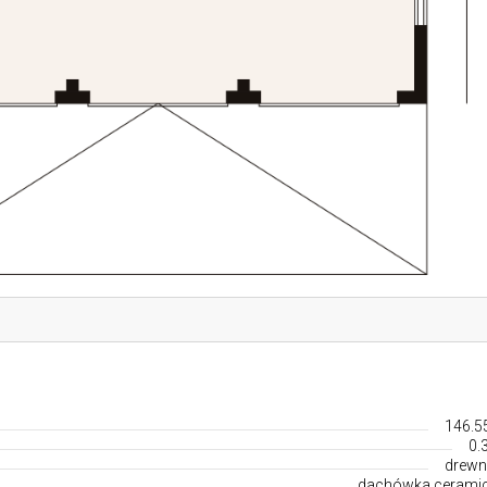
146.5
0.
drewn
dachówka cerami