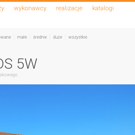
zy
wykonawcy
realizacje
katalogi
owane
małe
średnie
duże
wszystkie
DS 5W
iskowego.