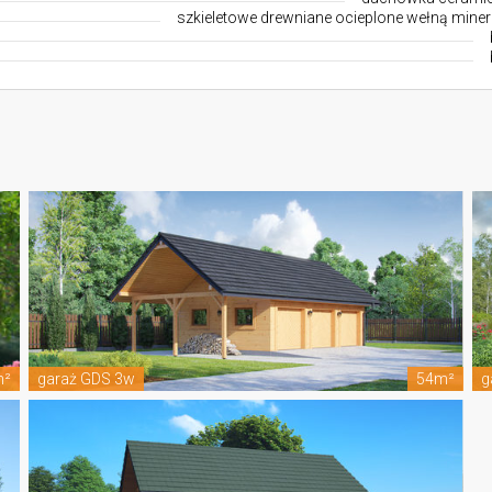
szkieletowe drewniane ocieplone wełną miner
m²
garaż GDS 3w
54m²
g