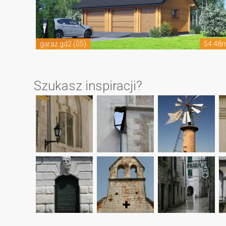
garaż gd2 (05)
54.48
Szukasz inspiracji?