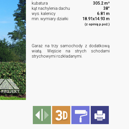
kubatura
305.2 m³
kąt nachylenia dachu
38°
wys. kalenicy
6.81 m
min. wymiary działki
18.91x14.93 m
(z opinią p.poż.)
Garaż na trzy samochody z dodatkową
wiatą. Wejście na strych schodami
strychowymi rozkładanymi.