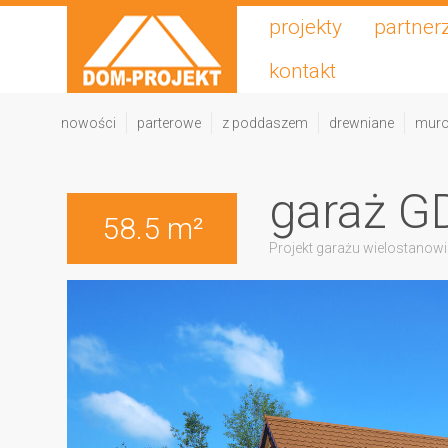
projekty
partner
kontakt
nowości
parterowe
z poddaszem
drewniane
mur
garaż G
58.5 m²
Projekt garażu wielostanow