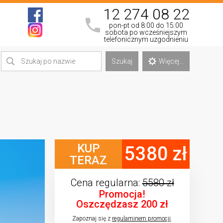
12 274 08 22
pon-pt od 8:00 do 15:00
sobota po wcześniejszym
telefonicznym uzgodnieniu
Szukaj
Więcej...
KUP
5380 zł
TERAZ
Cena regularna:
5580 zł
Promocja!
Oszczędzasz 200 zł
Zapoznaj się z
regulaminem promocji
.