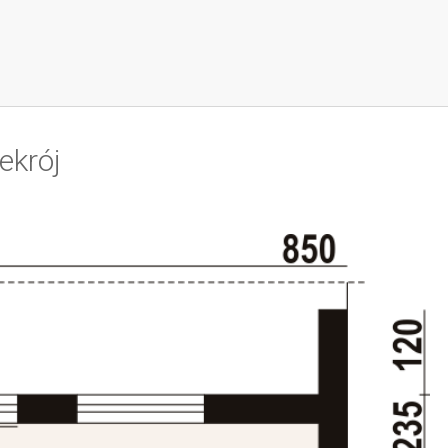
ekrój