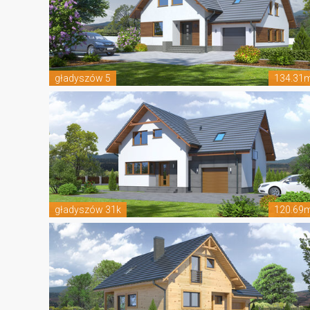
gładyszów 5
134.31
gładyszów 31k
120.69