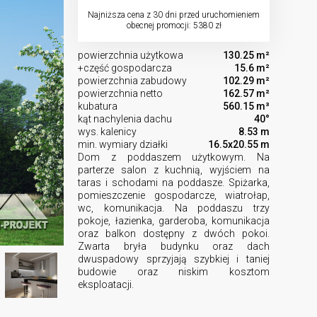
Najniższa cena z 30 dni przed uruchomieniem
obecnej promocji: 5380 zł
powierzchnia użytkowa
130.25 m²
+część gospodarcza
15.6 m²
powierzchnia zabudowy
102.29 m²
powierzchnia netto
162.57 m²
kubatura
560.15 m³
kąt nachylenia dachu
40°
wys. kalenicy
8.53 m
min. wymiary działki
16.5x20.55 m
Dom z poddaszem użytkowym. Na
parterze salon z kuchnią, wyjściem na
taras i schodami na poddasze. Spiżarka,
pomieszczenie gospodarcze, wiatrołap,
wc, komunikacja. Na poddaszu trzy
pokoje, łazienka, garderoba, komunikacja
oraz balkon dostępny z dwóch pokoi.
Zwarta bryła budynku oraz dach
dwuspadowy sprzyjają szybkiej i taniej
budowie oraz niskim kosztom
eksploatacji.