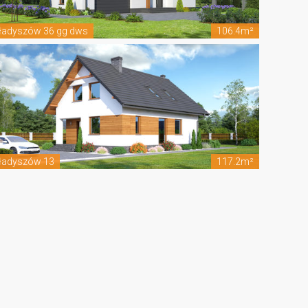
ładyszów 36 gg dws
106.4m²
ładyszów 13
117.2m²