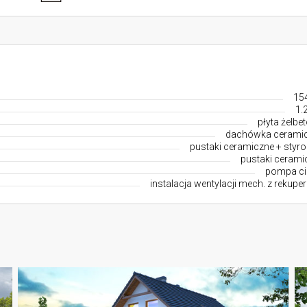
15
1.
płyta żelbe
dachówka cerami
pustaki ceramiczne + styro
pustaki cerami
pompa ci
instalacja wentylacji mech. z rekupe