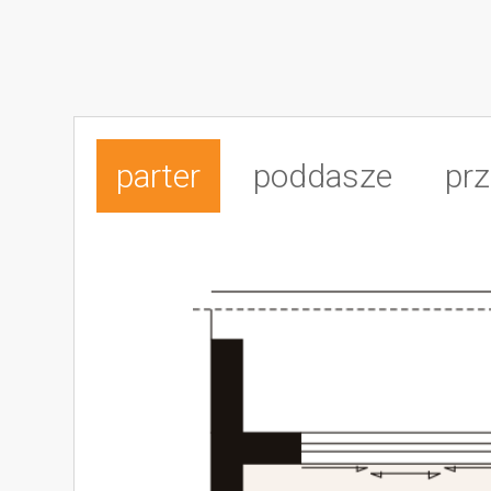
parter
poddasze
prz