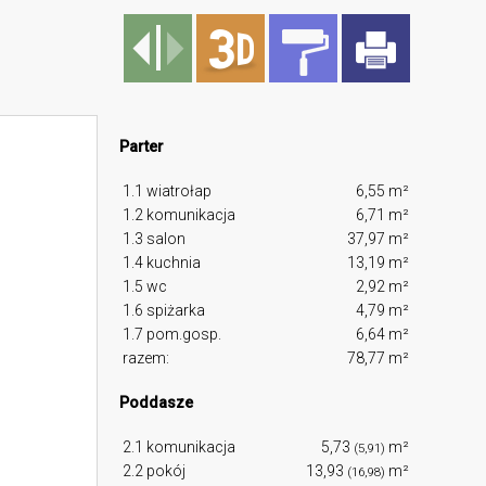
Parter
1.1 wiatrołap
6,55 m²
1.2 komunikacja
6,71 m²
1.3 salon
37,97 m²
1.4 kuchnia
13,19 m²
1.5 wc
2,92 m²
1.6 spiżarka
4,79 m²
1.7 pom.gosp.
6,64 m²
razem:
78,77 m²
Poddasze
2.1 komunikacja
5,73
m²
(5,91)
2.2 pokój
13,93
m²
(16,98)