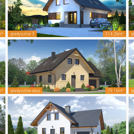
m²
gładyszów 3
114.25m²
g
m²
gładyszów dws
79.16m²
g