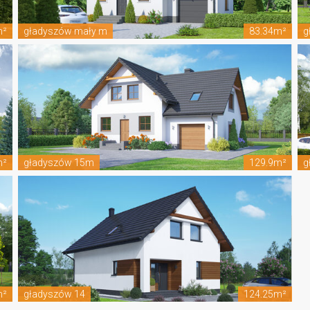
m²
gładyszów mały m
83.34m²
g
m²
gładyszów 15m
129.9m²
g
m²
gładyszów 14
124.25m²