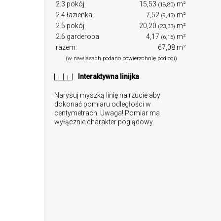
2.3 pokój
15,53
m²
(18,80)
2.4 łazienka
7,52
m²
(9,43)
2.5 pokój
20,20
m²
(23,33)
2.6 garderoba
4,17
m²
(6,16)
razem:
67,08 m²
(w nawiasach podano powierzchnię podłogi)
Interaktywna linijka
Narysuj myszką linię na rzucie aby
dokonać pomiaru odległości w
centymetrach. Uwaga! Pomiar ma
wyłącznie charakter poglądowy.