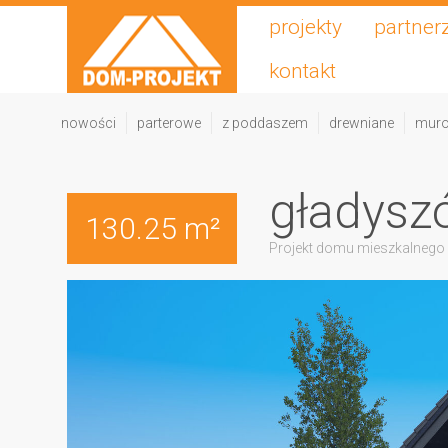
projekty
partner
kontakt
nowości
parterowe
z poddaszem
drewniane
mur
gładysz
130.25 m²
Projekt domu mieszkalnego