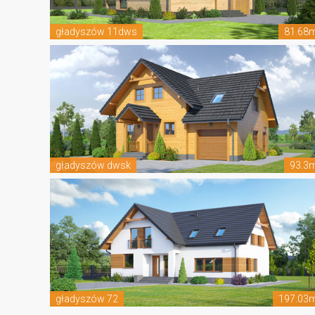
gładyszów 11dws
81.68
gładyszów dwsk
93.3
gładyszów 72
197.03