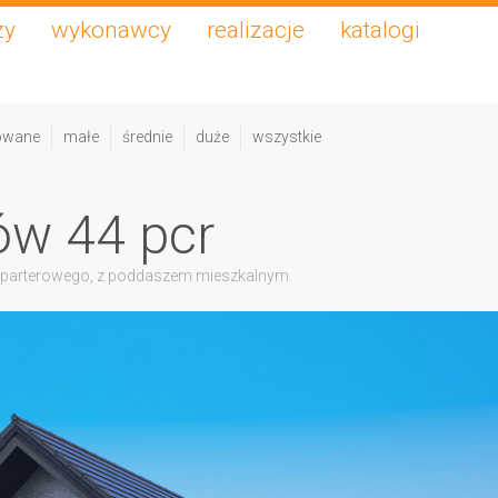
zy
wykonawcy
realizacje
katalogi
owane
małe
średnie
duże
wszystkie
ów 44 pcr
 parterowego, z poddaszem mieszkalnym.