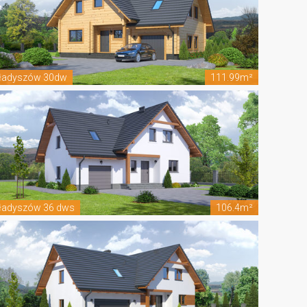
ładyszów 30dw
111.99m²
ładyszów 36 dws
106.4m²