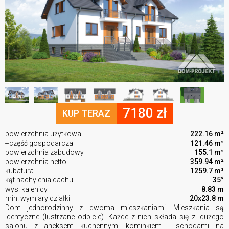
7180 zł
KUP TERAZ
powierzchnia użytkowa
222.16 m²
+część gospodarcza
121.46 m²
powierzchnia zabudowy
155.1 m²
powierzchnia netto
359.94 m²
kubatura
1259.7 m³
kąt nachylenia dachu
35°
wys. kalenicy
8.83 m
min. wymiary działki
20x23.8 m
Dom jednorodzinny z dwoma mieszkaniami. Mieszkania są
identyczne (lustrzane odbicie). Każde z nich składa się z: dużego
salonu z aneksem kuchennym, kominkiem i schodami na