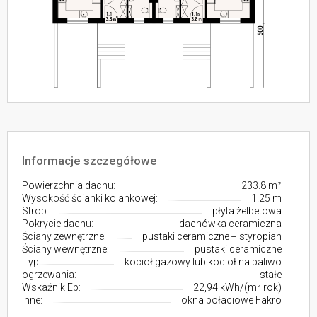
Informacje szczegółowe
Powierzchnia dachu:
233.8 m²
Wysokość ścianki kolankowej:
1.25 m
Strop:
płyta żelbetowa
Pokrycie dachu:
dachówka ceramiczna
Ściany zewnętrzne:
pustaki ceramiczne + styropian
Ściany wewnętrzne:
pustaki ceramiczne
Typ
kocioł gazowy lub kocioł na paliwo
ogrzewania:
stałe
Wskaźnik Ep:
22,94 kWh/(m²·rok)
Inne:
okna połaciowe Fakro