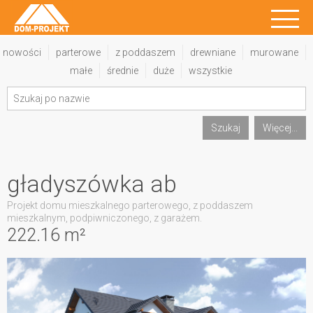
nowości
parterowe
z poddaszem
drewniane
murowane
małe
średnie
duże
wszystkie
Szukaj
Więcej...
gładyszówka ab
Projekt domu mieszkalnego parterowego, z poddaszem
mieszkalnym, podpiwniczonego, z garażem.
222.16 m²