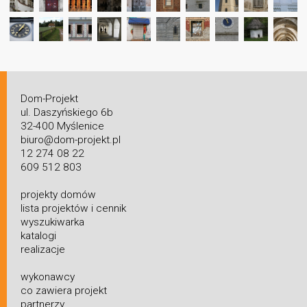
Dom-Projekt
ul. Daszyńskiego 6b
32-400 Myślenice
biuro@dom-projekt.pl
12 274 08 22
609 512 803
projekty domów
lista projektów i cennik
wyszukiwarka
katalogi
realizacje
wykonawcy
co zawiera projekt
partnerzy