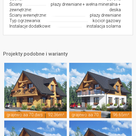
Ściany
płazy drewniane + wełna mineralna +
zewnętrzne:
deska
Ściany wewnętrzne:
płazy drewniane
Typ ogrzewania:
kocioł gazowy
Instalacje dodatkowe:
instalacja solarna
Projekty podobne i warianty
grajewo aa 70 dws
92.36m²
grajewo aa 70
96.65m²