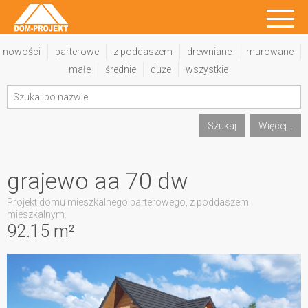
nowości
parterowe
z poddaszem
drewniane
murowane
małe
średnie
duże
wszystkie
Szukaj
Więcej...
grajewo aa 70 dw
Projekt domu mieszkalnego parterowego, z poddaszem
mieszkalnym.
92.15 m²