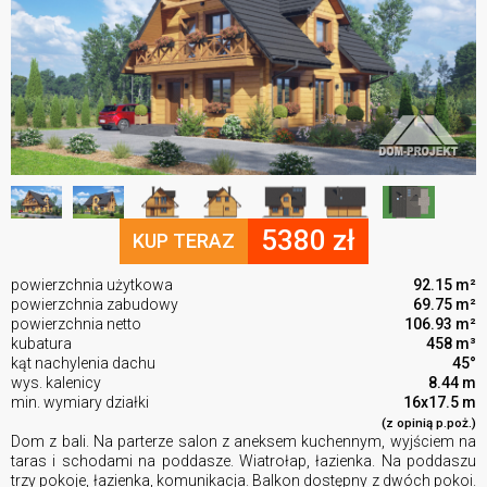
5380 zł
KUP TERAZ
powierzchnia użytkowa
92.15 m²
powierzchnia zabudowy
69.75 m²
powierzchnia netto
106.93 m²
kubatura
458 m³
kąt nachylenia dachu
45°
wys. kalenicy
8.44 m
min. wymiary działki
16x17.5 m
(z opinią p.poż.)
Dom z bali. Na parterze salon z aneksem kuchennym, wyjściem na
taras i schodami na poddasze. Wiatrołap, łazienka. Na poddaszu
trzy pokoje, łazienka, komunikacja. Balkon dostępny z dwóch pokoi.