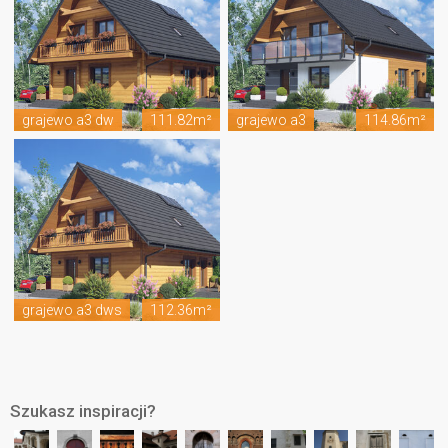
grajewo a3 dw
111.82m²
grajewo a3
114.86m²
grajewo a3 dws
112.36m²
Szukasz inspiracji?