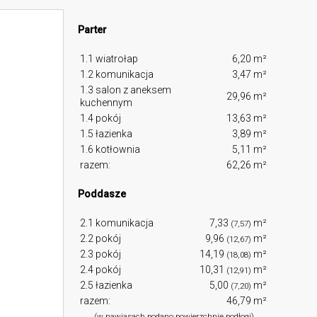
Parter
1.1 wiatrołap
6,20 m²
1.2 komunikacja
3,47 m²
1.3 salon z aneksem
29,96 m²
kuchennym
1.4 pokój
13,63 m²
1.5 łazienka
3,89 m²
1.6 kotłownia
5,11 m²
razem:
62,26 m²
Poddasze
2.1 komunikacja
7,33
m²
(7,57)
2.2 pokój
9,96
m²
(12,67)
2.3 pokój
14,19
m²
(18,08)
2.4 pokój
10,31
m²
(12,91)
2.5 łazienka
5,00
m²
(7,20)
razem:
46,79 m²
(w nawiasach podano powierzchnię podłogi)