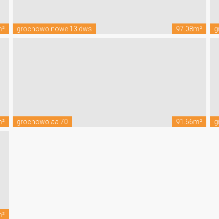
m²
grochowo nowe 13 dws
97.08m²
g
m²
grochowo aa 70
91.66m²
g
m²