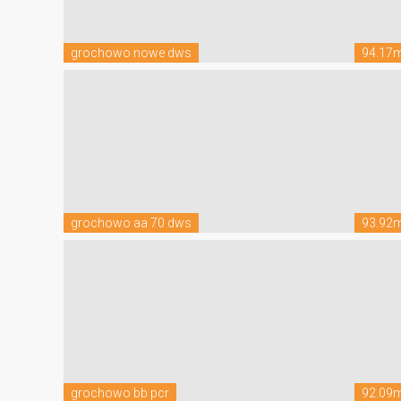
grochowo nowe dws
94.17
grochowo aa 70 dws
93.92
grochowo bb pcr
92.09