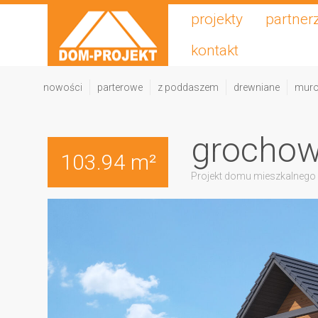
projekty
partner
kontakt
nowości
parterowe
z poddaszem
drewniane
mur
grochow
103.94 m²
Projekt domu mieszkalnego