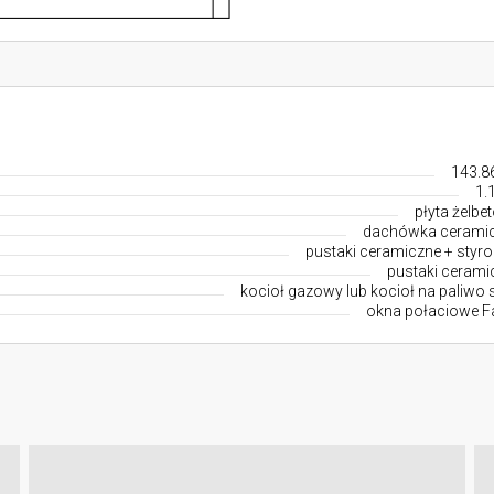
143.8
1.
płyta żelbe
dachówka cerami
pustaki ceramiczne + styro
pustaki cerami
kocioł gazowy lub kocioł na paliwo 
okna połaciowe F