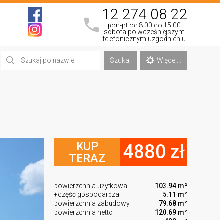
12 274 08 22
pon-pt od 8:00 do 15:00
sobota po wcześniejszym
telefonicznym uzgodnieniu
Szukaj
Więcej...
KUP
4880 zł
TERAZ
powierzchnia użytkowa
103.94 m²
+część gospodarcza
5.11 m²
powierzchnia zabudowy
79.68 m²
powierzchnia netto
120.69 m²