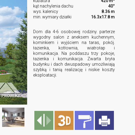
kubatura
420 m³
kąt nachylenia dachu
40°
wys. kalenicy
8.36 m
min. wymiary działki
16.3x17.8 m
Dom dla 4-6 osobowej rodziny. parterze
wygodny salon z aneksem kuchennym,
kominkiem i wyjściem na taras, pokój.
łazienka, kotłownia, wiatrołap i
komunikacja. Na poddaszu trzy pokoje,
łazienka i komunikacja. Zwarta bryła
budynku i dach dwuspadowy umożliwiają
szybką i tanią realizację i niskie koszty
eksploatacji.