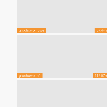
grochowo nowe
87.44
grochowo m1
116.07