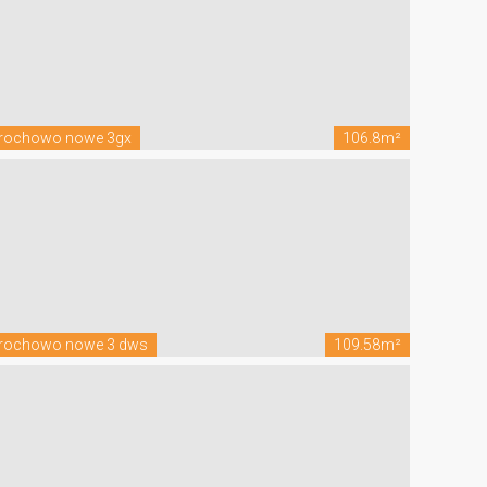
rochowo nowe 3gx
106.8m²
rochowo nowe 3 dws
109.58m²