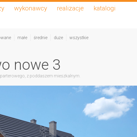
zy
wykonawcy
realizacje
katalogi
owane
małe
średnie
duże
wszystkie
o nowe 3
 parterowego, z poddaszem mieszkalnym.