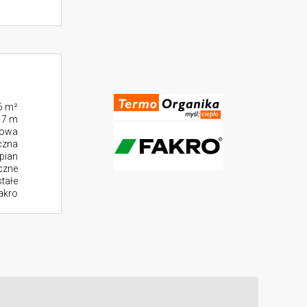
6 m²
17 m
towa
czna
pian
czne
stałe
akro