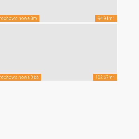
rochowo nowe 8m
94.91m²
rochowo nowe 3 bb
102.67m²