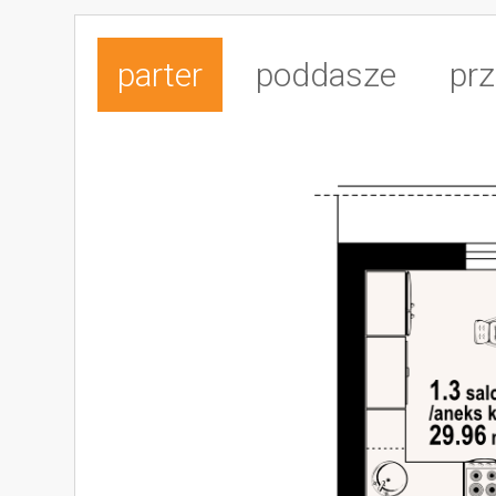
parter
poddasze
prz