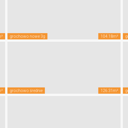
m²
grochowo nowe 3g
104.18m²
g
m²
grochowo średnie
126.31m²
g