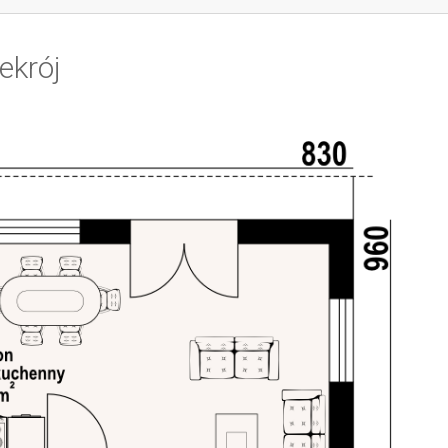
ekrój