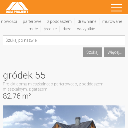
nowości
parterowe
z poddaszem
drewniane
murowane
małe
średnie
duże
wszystkie
Szukaj
Więcej...
gródek 55
Projekt domu mieszkalnego parterowego, z poddaszem
mieszkalnym, z garażem.
82.76 m²