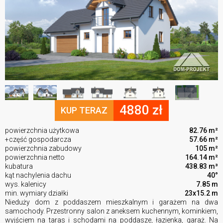
4880 zł
KUP TERAZ
powierzchnia użytkowa
82.76 m²
+część gospodarcza
57.66 m²
powierzchnia zabudowy
105 m²
powierzchnia netto
164.14 m²
kubatura
438.83 m³
kąt nachylenia dachu
40°
wys. kalenicy
7.85 m
min. wymiary działki
23x15.2 m
Nieduży dom z poddaszem mieszkalnym i garażem na dwa
samochody. Przestronny salon z aneksem kuchennym, kominkiem,
wyjściem na taras i schodami na poddasze, łazienka, garaż. Na