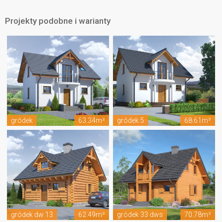
Projekty podobne i warianty
gródek
63.34m²
gródek 5
68.61m²
gródek dw 13
62.49m²
gródek 33 dws
70.78m²