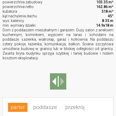
powierzchnia zabudowy
103.35 m²
powierzchnia netto
162.86 m²
kubatura
518 m³
kąt nachylenia dachu
45°
wys. kalenicy
8.35 m
min. wymiary działki
14.9x18 m
Dom z poddaszem mieszkalnym i garażem. Duży salon z aneksem
kuchennym, kominkiem, wyjściem na taras i schodami na
poddasze. Łazienka, wiatrołap, garaż i kotłownia. Na poddaszu
cztery pokoje, łazienka, komunikacja, balkon. Ściana szczytowa
umożliwia budowę w granicy lub w bliskiej odległości od granicy.
Zwarta bryła budynku sprzyja szybkiej i taniej budowie i niskim
kosztom eksploatacji.
parter
poddasze
przekrój