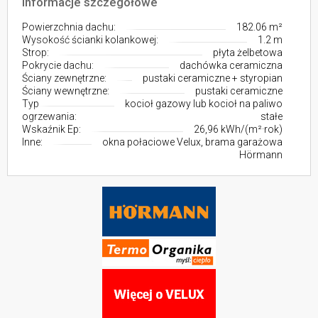
Informacje szczegółowe
Powierzchnia dachu:
182.06 m²
Wysokość ścianki kolankowej:
1.2 m
Strop:
płyta żelbetowa
Pokrycie dachu:
dachówka ceramiczna
Ściany zewnętrzne:
pustaki ceramiczne + styropian
Ściany wewnętrzne:
pustaki ceramiczne
Typ
kocioł gazowy lub kocioł na paliwo
ogrzewania:
stałe
Wskaźnik Ep:
26,96 kWh/(m²·rok)
Inne:
okna połaciowe Velux, brama garażowa
Hörmann