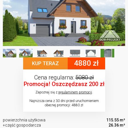
4880 zł
KUP TERAZ
Cena regularna:
5080 zł
Promocja! Oszczędzasz 200 zł
Zapoznaj się z
regulaminem promocji
.
Najniższa cena z 30 dni przed uruchomieniem
obecnej promocji: 4880 zł
powierzchnia użytkowa
115.55 m²
+część gospodarcza
26.36 m²