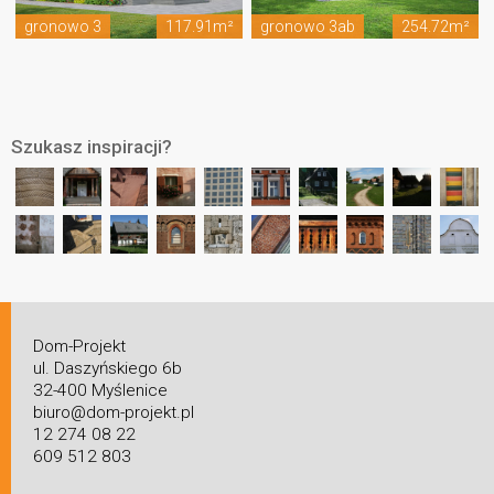
gronowo 3
117.91m²
gronowo 3ab
254.72m²
Szukasz inspiracji?
Dom-Projekt
ul. Daszyńskiego 6b
32-400 Myślenice
biuro@dom-projekt.pl
12 274 08 22
609 512 803