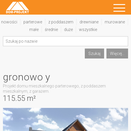
nowości
parterowe
z poddaszem
drewniane
murowane
małe
średnie
duże
wszystkie
Szukaj
Więcej...
gronowo y
Projekt domu mieszkalnego parterowego, z poddaszem
mieszkalnym, z garażem.
115.55 m²