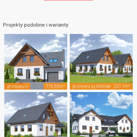
Projekty podobne i warianty
gronowo x
115.55m²
gronowo xy bliźniak
231.1m²