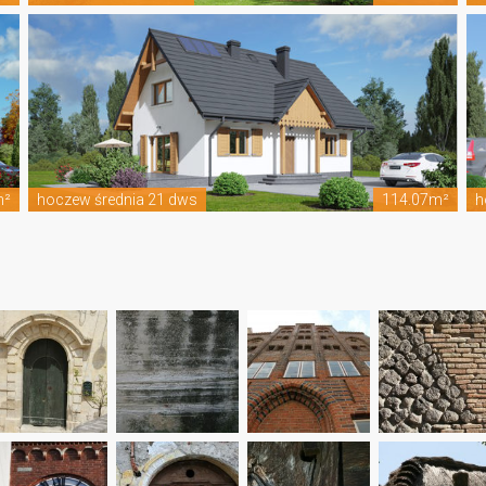
m²
hoczew średnia 21 dws
114.07m²
h