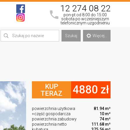
12 274 08 22
pon-pt od 8:00 do 15:00
sobota po wcześniejszym
telefonicznym uzgodnieniu
Szukaj
Więcej...
KUP
4880 zł
TERAZ
powierzchnia użytkowa
81.94 m²
+część gospodarcza
10 m²
powierzchnia zabudowy
74 m²
powierzchnia netto
111.68 m²
kubatura
375.56 m³