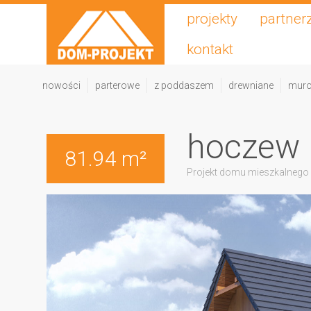
projekty
partner
kontakt
nowości
parterowe
z poddaszem
drewniane
mur
hoczew 
81.94 m²
Projekt domu mieszkalnego