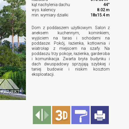
kąt nachylenia dachu
44°
wys. kalenicy
8.02 m
min. wymiary działki
18x15.4 m
Dom z poddaszem użytkowym. Salon z
aneksem kuchennym, kominkiem,
wyjściem na taras i schodami na
poddasze. Pokój, łazienka, kotłownia i
wiatrołap z miejscem na szafy. Na
poddaszu trzy pokoje, łazienka, garderoba
i komunikacja. Zwarta bryła budynku i
dach dwuspadowy sprzyjają szybkiej i
taniej budowie i niskim kosztom
eksploatacji.