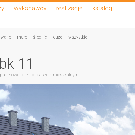
zy
wykonawcy
realizacje
katalogi
owane
małe
średnie
duże
wszystkie
bk 11
 parterowego, z poddaszem mieszkalnym.