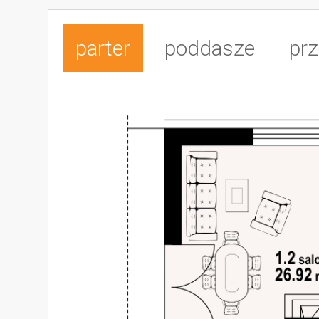
parter
poddasze
prz