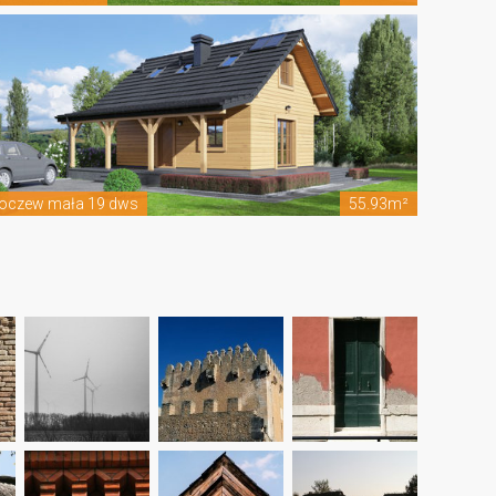
oczew mała 19 dws
55.93m²