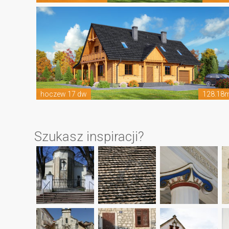
hoczew 17 dw
128.18
Szukasz inspiracji?