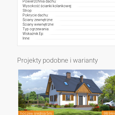
Powierzchnia dachu:
Wysokość ścianki kolankowej:
Strop:
Pokrycie dachu:
Ściany zewnętrzne:
Ściany wewnętrzne:
Typ ogrzewania:
Wskaźnik Ep:
Inne:
Projekty podobne i warianty
hoczew średnia 5m
98.94