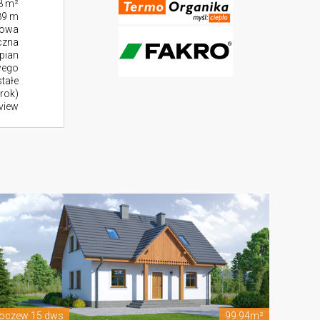
8 m²
89 m
towa
czna
pian
wego
stałe
rok)
view
oczew 15 dws
99.94m²