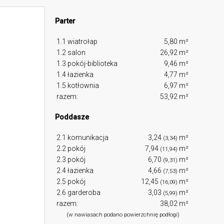
Parter
1.1 wiatrołap
5,80 m²
1.2 salon
26,92 m²
1.3 pokój-biblioteka
9,46 m²
1.4 łazienka
4,77 m²
1.5 kotłownia
6,97 m²
razem:
53,92 m²
Poddasze
2.1 komunikacja
3,24
m²
(3,34)
2.2 pokój
7,94
m²
(11,94)
2.3 pokój
6,70
m²
(9,31)
2.4 łazienka
4,66
m²
(7,53)
2.5 pokój
12,45
m²
(16,09)
2.6 garderoba
3,03
m²
(5,99)
razem:
38,02 m²
(w nawiasach podano powierzchnię podłogi)