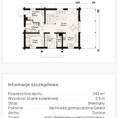
Informacje szczegółowe
Powierzchnia dachu:
243 m²
Wysokość ścianki kolankowej:
0.9 m
Strop:
drewniany
Pokrycie
dachówka gontopodobna Gerard
dachu:
Corona
Ściany
płazy drewniane + wełna mineralna +