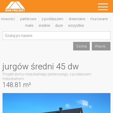
nowości
parterowe
z poddaszem
drewniane
murowane
małe
średnie
duże
wszystkie
Szukaj
Więcej...
jurgów średni 45 dw
Projekt domu mieszkalnego parterowego, z poddaszem
mieszkalnym.
148.81 m²