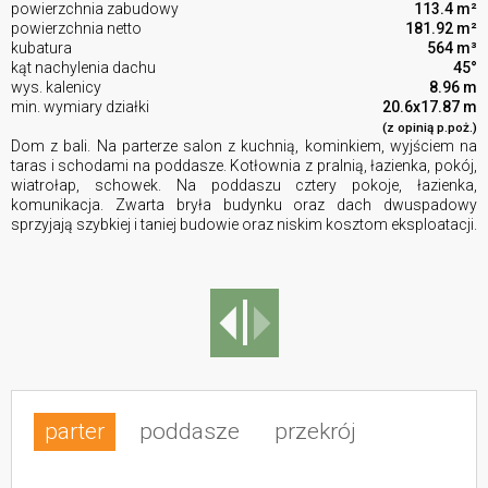
powierzchnia zabudowy
113.4 m²
powierzchnia netto
181.92 m²
kubatura
564 m³
kąt nachylenia dachu
45°
wys. kalenicy
8.96 m
min. wymiary działki
20.6x17.87 m
(z opinią p.poż.)
Dom z bali. Na parterze salon z kuchnią, kominkiem, wyjściem na
taras i schodami na poddasze. Kotłownia z pralnią, łazienka, pokój,
wiatrołap, schowek. Na poddaszu cztery pokoje, łazienka,
komunikacja. Zwarta bryła budynku oraz dach dwuspadowy
sprzyjają szybkiej i taniej budowie oraz niskim kosztom eksploatacji.
parter
poddasze
przekrój