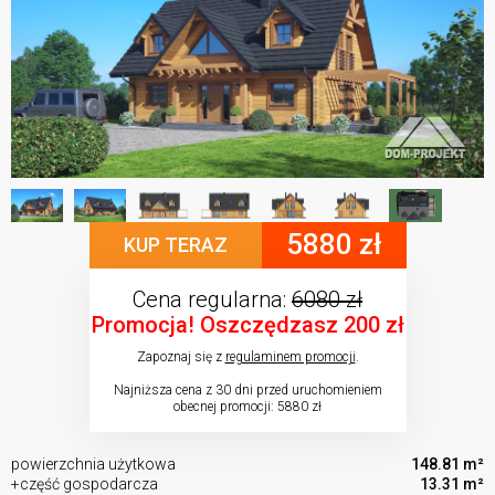
5880 zł
KUP TERAZ
Cena regularna:
6080 zł
Promocja! Oszczędzasz 200 zł
Zapoznaj się z
regulaminem promocji
.
Najniższa cena z 30 dni przed uruchomieniem
obecnej promocji: 5880 zł
powierzchnia użytkowa
148.81 m²
+część gospodarcza
13.31 m²