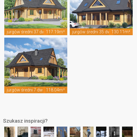
jurgów średni 37 dw
117.19m²
jurgów średni 35 dw
130.11m²
jurgów średni 7 dw
118.04m²
Szukasz inspiracji?