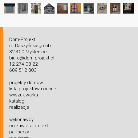
Dom-Projekt
ul. Daszyńskiego 6b
32-400 Myślenice
biuro@dom-projekt.pl
12 274 08 22
609 512 803
projekty domów
lista projektów i cennik
wyszukiwarka
katalogi
realizacje
wykonawcy
co zawiera projekt
partnerzy
regulamin