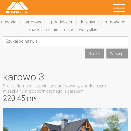
nowości
parterowe
z poddaszem
drewniane
murowane
małe
średnie
duże
wszystkie
Szukaj
Więcej...
karowo 3
Projekt domu mieszkalnego parterowego, z poddaszem
mieszkalnym, podpiwniczonego, z garażem.
220.45 m²