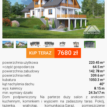
7680 zł
KUP TERAZ
powierzchnia użytkowa
220.45 m²
+część gospodarcza
64.5 m²
powierzchnia zabudowy
142.78 m²
powierzchnia netto
309.6 m²
kubatura
1050.3 m³
kąt nachylenia dachu
40°
wys. kalenicy
8.15 m
min. wymiary działki
24.3x17 m
Dom podpiwniczony. Na parterze duży salon z aneksem
kuchennym, kominkiem i wyjściem na zadaszony taras. Pokój,
łazienka, wiatrołap, komunikacja.Garaż, pomieszczenie