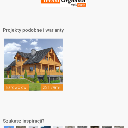
Projekty podobne i warianty
karowo dw
231.79m²
Szukasz inspiracji?