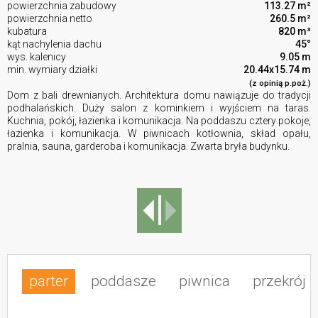
powierzchnia zabudowy
113.27 m²
powierzchnia netto
260.5 m²
kubatura
820 m³
kąt nachylenia dachu
45°
wys. kalenicy
9.05 m
min. wymiary działki
20.44x15.74 m
(z opinią p.poż.)
Dom z bali drewnianych. Architektura domu nawiązuje do tradycji
podhalańskich. Duży salon z kominkiem i wyjściem na taras.
Kuchnia, pokój, łazienka i komunikacja. Na poddaszu cztery pokoje,
łazienka i komunikacja. W piwnicach kotłownia, skład opału,
pralnia, sauna, garderoba i komunikacja. Zwarta bryła budynku.
parter
poddasze
piwnica
przekrój