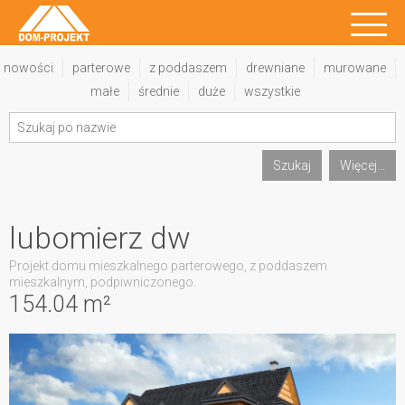
nowości
parterowe
z poddaszem
drewniane
murowane
małe
średnie
duże
wszystkie
Szukaj
Więcej...
lubomierz dw
Projekt domu mieszkalnego parterowego, z poddaszem
mieszkalnym, podpiwniczonego.
154.04 m²