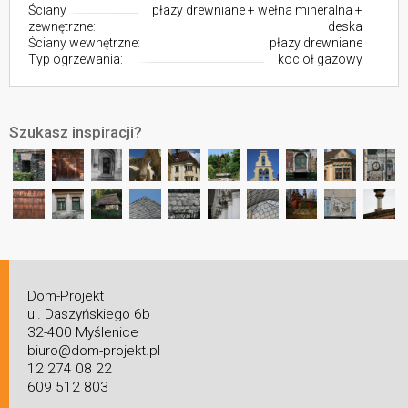
Ściany
płazy drewniane + wełna mineralna +
zewnętrzne:
deska
Ściany wewnętrzne:
płazy drewniane
Typ ogrzewania:
kocioł gazowy
Szukasz inspiracji?
Dom-Projekt
ul. Daszyńskiego 6b
32-400 Myślenice
biuro@dom-projekt.pl
12 274 08 22
609 512 803