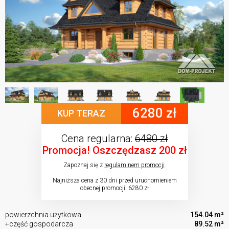
6280 zł
KUP TERAZ
Cena regularna:
6480 zł
Promocja! Oszczędzasz 200 zł
Zapoznaj się z
regulaminem promocji
.
Najniższa cena z 30 dni przed uruchomieniem
obecnej promocji: 6280 zł
powierzchnia użytkowa
154.04 m²
+część gospodarcza
89.52 m²