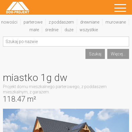
nowości
parterowe
z poddaszem
drewniane
murowane
małe
średnie
duże
wszystkie
Szukaj
Więcej...
miastko 1g dw
Projekt domu mieszkalnego parterowego, z poddaszem
mieszkalnym, z garażem.
118.47 m²