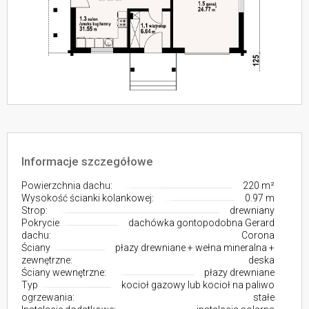
Informacje szczegółowe
Powierzchnia dachu:
220 m²
Wysokość ścianki kolankowej:
0.97 m
Strop:
drewniany
Pokrycie
dachówka gontopodobna Gerard
dachu:
Corona
Ściany
płazy drewniane + wełna mineralna +
zewnętrzne:
deska
Ściany wewnętrzne:
płazy drewniane
Typ
kocioł gazowy lub kocioł na paliwo
ogrzewania:
stałe