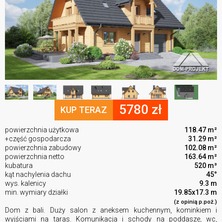
5780 zł
KUP TERAZ
powierzchnia użytkowa
118.47 m²
+część gospodarcza
31.29 m²
powierzchnia zabudowy
102.08 m²
powierzchnia netto
163.64 m²
kubatura
520 m³
kąt nachylenia dachu
45°
wys. kalenicy
9.3 m
min. wymiary działki
19.85x17.3 m
(z opinią p.poż.)
Dom z bali. Duży salon z aneksem kuchennym, kominkiem i
wyjściami na taras. Komunikacja i schody na poddasze, wc,