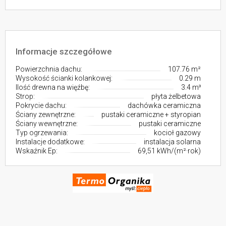
Informacje szczegółowe
Powierzchnia dachu:
107.76 m²
Wysokość ścianki kolankowej:
0.29 m
Ilość drewna na więźbę:
3.4 m³
Strop:
płyta żelbetowa
Pokrycie dachu:
dachówka ceramiczna
Ściany zewnętrzne:
pustaki ceramiczne + styropian
Ściany wewnętrzne:
pustaki ceramiczne
Typ ogrzewania:
kocioł gazowy
Instalacje dodatkowe:
instalacja solarna
Wskaźnik Ep:
69,51 kWh/(m²·rok)