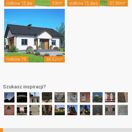
miłków 15 dw
53m²
miłków 15 dws
51.36m²
miłków 79
66.62m²
Szukasz inspiracji?