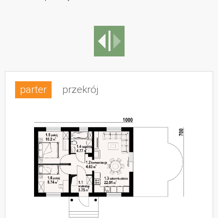
parter
przekrój