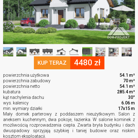
4480 zł
KUP TERAZ
powierzchnia użytkowa
54.1 m²
powierzchnia zabudowy
70 m²
powierzchnia netto
54.1 m²
kubatura
285.4 m³
kąt nachylenia dachu
30°
wys. kalenicy
6.06 m
min. wymiary działki
17x15 m
Mały domek parterowy z poddaszem nieużytkowym. Salon z
aneksem kuchennym, dwa pokoje, łazienka. W salonie kominek z
możliwością rozprowadzenia ciepła. Zwarta bryła budynku i dach
dwuspadowy sprzyjają szybkiej i taniej budowie oraz niskim
kosztom eksploatacji.