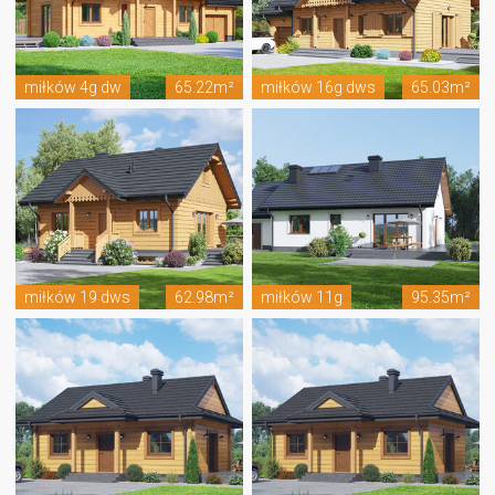
miłków 4g dw
65.22m²
miłków 16g dws
65.03m²
miłków 19 dws
62.98m²
miłków 11g
95.35m²