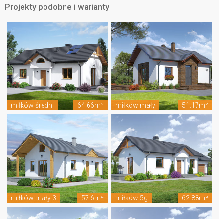
Projekty podobne i warianty
miłków średni
64.66m²
miłków mały
51.17m²
miłków mały 3
57.6m²
miłków 5g
62.88m²