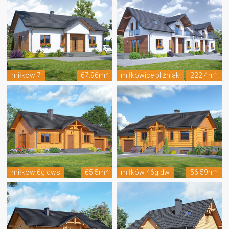
miłków 7
67.96m²
miłkowice bliźniak
222.4m²
miłków 6g dws
65.5m²
miłków 46g dw
56.59m²