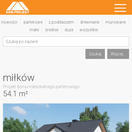
nowości
parterowe
z poddaszem
drewniane
murowane
małe
średnie
duże
wszystkie
Szukaj
Więcej...
miłków
Projekt domu mieszkalnego parterowego.
54.1 m²