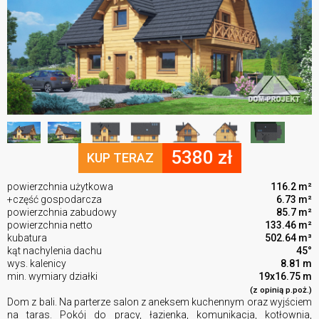
5380 zł
KUP TERAZ
powierzchnia użytkowa
116.2 m²
+część gospodarcza
6.73 m²
powierzchnia zabudowy
85.7 m²
powierzchnia netto
133.46 m²
kubatura
502.64 m³
kąt nachylenia dachu
45°
wys. kalenicy
8.81 m
min. wymiary działki
19x16.75 m
(z opinią p.poż.)
Dom z bali. Na parterze salon z aneksem kuchennym oraz wyjściem
na taras. Pokój do pracy, łazienka, komunikacja, kotłownia,