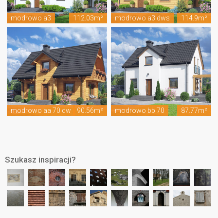
modrowo a3
112.03m²
modrowo a3 dws
114.9m²
modrowo aa 70 dw
90.56m²
modrowo bb 70
87.77m²
Szukasz inspiracji?