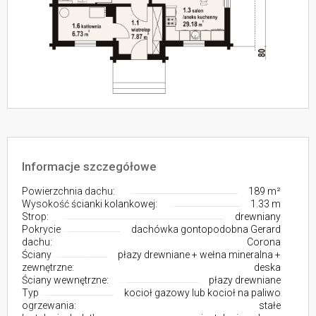
Informacje szczegółowe
Powierzchnia dachu:
189 m²
Wysokość ścianki kolankowej:
1.33 m
Strop:
drewniany
Pokrycie
dachówka gontopodobna Gerard
dachu:
Corona
Ściany
płazy drewniane + wełna mineralna +
zewnętrzne:
deska
Ściany wewnętrzne:
płazy drewniane
Typ
kocioł gazowy lub kocioł na paliwo
ogrzewania:
stałe