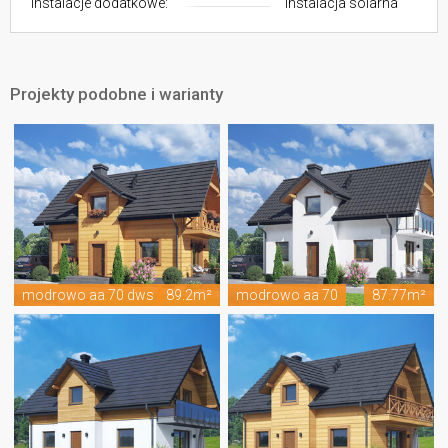
Instalacje dodatkowe:
instalacja solarna
Projekty podobne i warianty
modrowo aa 70 dws
89.2m²
modrowo aa 70
87.77m²