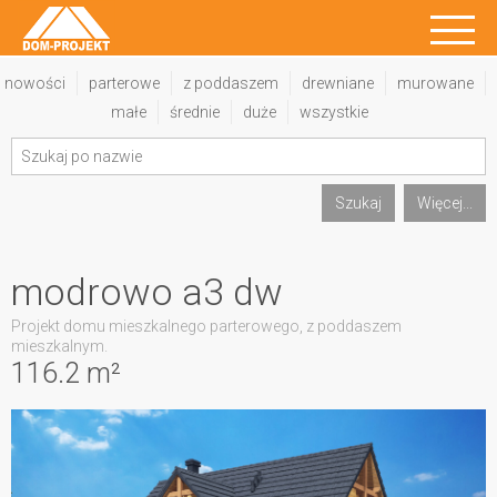
nowości
parterowe
z poddaszem
drewniane
murowane
małe
średnie
duże
wszystkie
Szukaj
Więcej...
modrowo a3 dw
Projekt domu mieszkalnego parterowego, z poddaszem
mieszkalnym.
116.2 m²