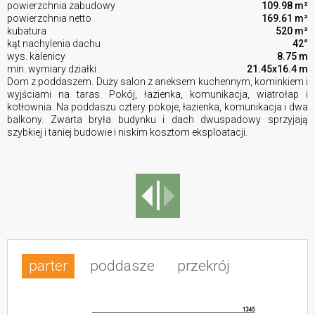
powierzchnia zabudowy
109.98 m²
powierzchnia netto
169.61 m²
kubatura
520 m³
kąt nachylenia dachu
42°
wys. kalenicy
8.75 m
min. wymiary działki
21.45x16.4 m
Dom z poddaszem. Duży salon z aneksem kuchennym, kominkiem i
wyjściami na taras. Pokój, łazienka, komunikacja, wiatrołap i
kotłownia. Na poddaszu cztery pokoje, łazienka, komunikacja i dwa
balkony. Zwarta bryła budynku i dach dwuspadowy sprzyjają
szybkiej i taniej budowie i niskim kosztom eksploatacji.
parter
poddasze
przekrój