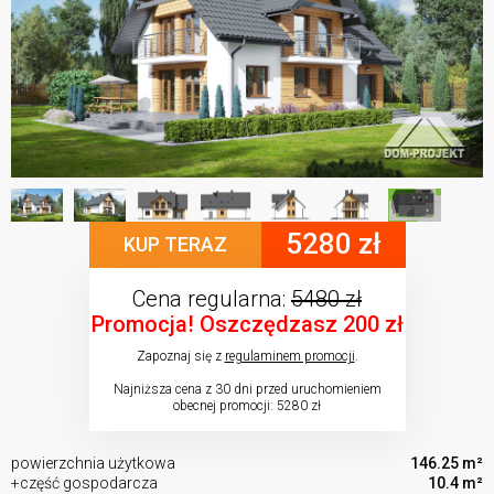
5280 zł
KUP TERAZ
Cena regularna:
5480 zł
Promocja! Oszczędzasz 200 zł
Zapoznaj się z
regulaminem promocji
.
Najniższa cena z 30 dni przed uruchomieniem
obecnej promocji: 5280 zł
powierzchnia użytkowa
146.25 m²
+część gospodarcza
10.4 m²