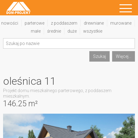
nowości
parterowe
z poddaszem
drewniane
murowane
małe
średnie
duże
wszystkie
Szukaj
Więcej...
oleśnica 11
Projekt domu mieszkalnego parterowego, z poddaszem
mieszkalnym.
146.25 m²