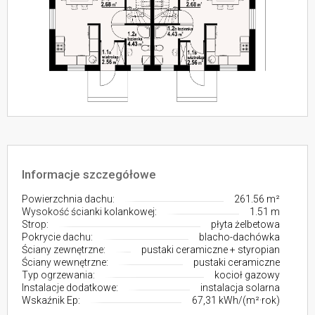
Informacje szczegółowe
Powierzchnia dachu:
261.56 m²
Wysokość ścianki kolankowej:
1.51 m
Strop:
płyta żelbetowa
Pokrycie dachu:
blacho-dachówka
Ściany zewnętrzne:
pustaki ceramiczne + styropian
Ściany wewnętrzne:
pustaki ceramiczne
Typ ogrzewania:
kocioł gazowy
Instalacje dodatkowe:
instalacja solarna
Wskaźnik Ep:
67,31 kWh/(m²·rok)