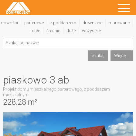
nowości
parterowe
z poddaszem
drewniane
murowane
małe
średnie
duże
wszystkie
Szukaj
Więcej...
piaskowo 3 ab
Projekt domu mieszkalnego parterowego, z poddaszem
mieszkalnym.
228.28 m²