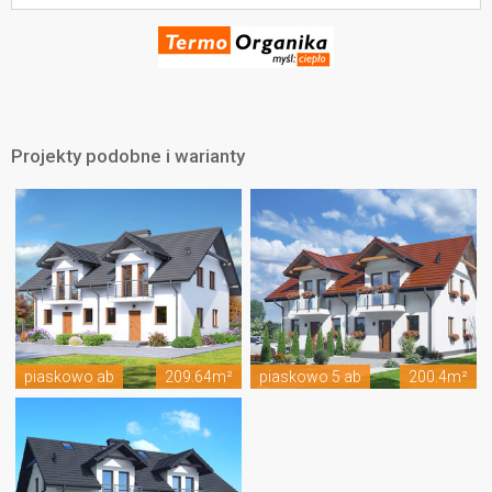
Projekty podobne i warianty
piaskowo ab
209.64m²
piaskowo 5 ab
200.4m²