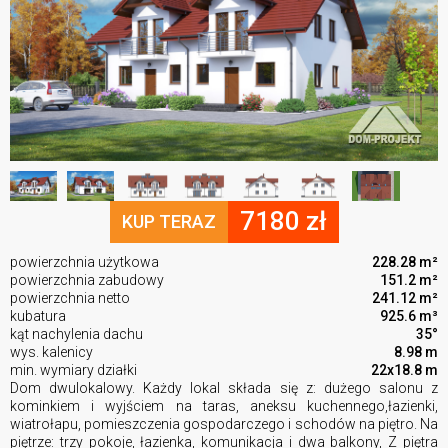
7180 zł
KUP TERAZ
powierzchnia użytkowa
228.28 m²
powierzchnia zabudowy
151.2 m²
powierzchnia netto
241.12 m²
kubatura
925.6 m³
kąt nachylenia dachu
35°
wys. kalenicy
8.98 m
min. wymiary działki
22x18.8 m
Dom dwulokalowy. Każdy lokal składa się z: dużego salonu z
kominkiem i wyjściem na taras, aneksu kuchennego,łazienki,
wiatrołapu, pomieszczenia gospodarczego i schodów na piętro. Na
piętrze: trzy pokoje, łazienka, komunikacja i dwa balkony, Z piętra