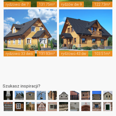
rydzowo dw 7
131.75m²
rydzów dw 9
122.73m²
rydzowo 33 dws
131.93m²
rydzowo 43 dw
103.51m²
Szukasz inspiracji?