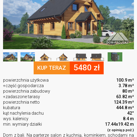
5480 zł
KUP TERAZ
powierzchnia użytkowa
100.9 m²
+część gospodarcza
3.78 m²
powierzchnia zabudowy
80 m²
+zadaszone tarasy
63.82 m²
powierzchnia netto
124.39 m²
kubatura
444.8 m³
kąt nachylenia dachu
42°
wys. kalenicy
8.4 m
min. wymiary działki
17.44x19.42 m
(z opinią p.poż.)
Dom z bali. Na parterze salon z kuchnią, kominkiem, schodami na