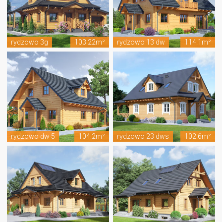
rydzowo 3g
103.22m²
rydzowo 13 dw
114.1m²
rydzowo dw 5
104.2m²
rydzowo 23 dws
102.6m²