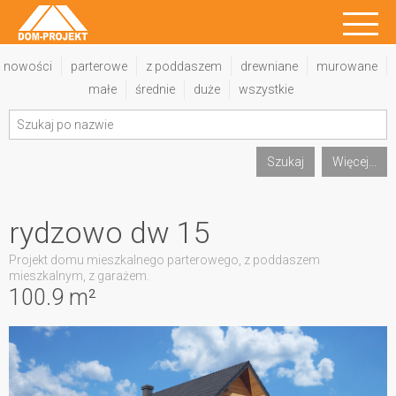
nowości
parterowe
z poddaszem
drewniane
murowane
małe
średnie
duże
wszystkie
Szukaj
Więcej...
rydzowo dw 15
Projekt domu mieszkalnego parterowego, z poddaszem
mieszkalnym, z garażem.
100.9 m²