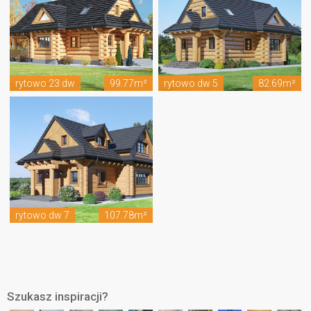
rytowo 23 dw
99.77m²
rytowo dw 5
82.69m²
rytowo dw 7
107.78m²
Szukasz inspiracji?