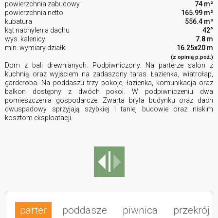
powierzchnia zabudowy
74 m²
powierzchnia netto
165.99 m²
kubatura
556.4 m³
kąt nachylenia dachu
42°
wys. kalenicy
7.8 m
min. wymiary działki
16.25x20 m
(z opinią p.poż.)
Dom z bali drewnianych. Podpiwniczony. Na parterze salon z
kuchnią oraz wyjściem na zadaszony taras. Łazienka, wiatrołap,
garderoba. Na poddaszu trzy pokoje, łazienka, komunikacja oraz
balkon dostępny z dwóch pokoi. W podpiwniczeniu dwa
pomieszczenia gospodarcze. Zwarta bryła budynku oraz dach
dwuspadowy sprzyjają szybkiej i taniej budowie oraz niskim
kosztom eksploatacji.
parter
poddasze
piwnica
przekrój