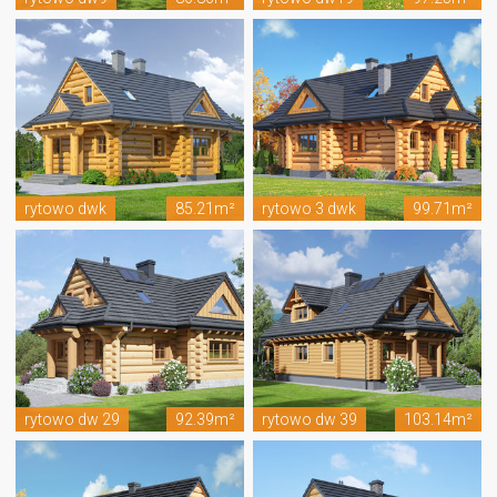
rytowo dwk
85.21m²
rytowo 3 dwk
99.71m²
rytowo dw 29
92.39m²
rytowo dw 39
103.14m²