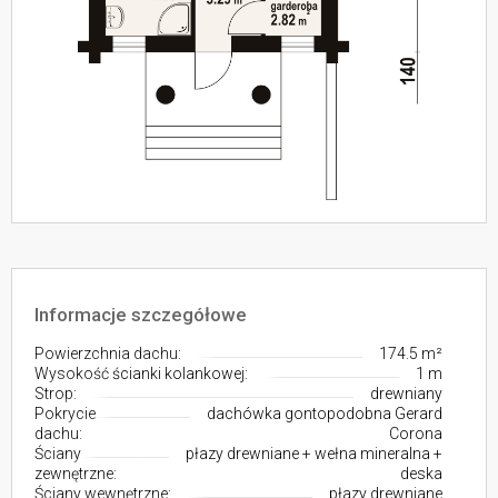
Informacje szczegółowe
Powierzchnia dachu:
174.5 m²
Wysokość ścianki kolankowej:
1 m
Strop:
drewniany
Pokrycie
dachówka gontopodobna Gerard
dachu:
Corona
Ściany
płazy drewniane + wełna mineralna +
zewnętrzne:
deska
Ściany wewnętrzne:
płazy drewniane