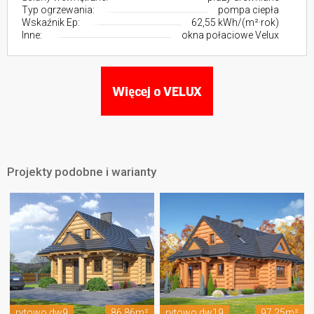
Typ ogrzewania:
pompa ciepła
Wskaźnik Ep:
62,55 kWh/(m²·rok)
Inne:
okna połaciowe Velux
Projekty podobne i warianty
rytowo dw9
86.86m²
rytowo dw19
97.25m²