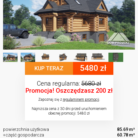
5480 zł
KUP TERAZ
Cena regularna:
5680 zł
Promocja! Oszczędzasz 200 zł
Zapoznaj się z
regulaminem promocji
.
Najniższa cena z 30 dni przed uruchomieniem
obecnej promocji: 5480 zł
powierzchnia użytkowa
85.69 m²
+część gospodarcza
60.78 m²