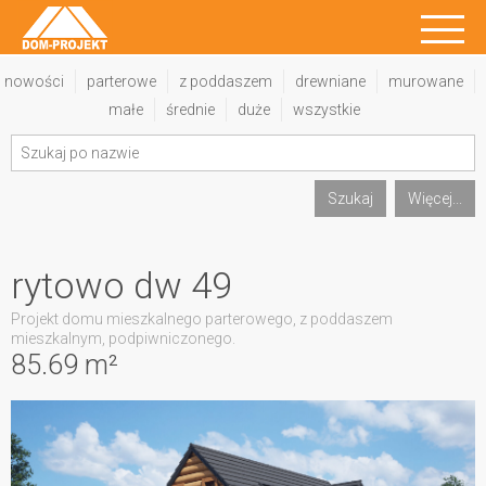
nowości
parterowe
z poddaszem
drewniane
murowane
małe
średnie
duże
wszystkie
Szukaj
Więcej...
rytowo dw 49
Projekt domu mieszkalnego parterowego, z poddaszem
mieszkalnym, podpiwniczonego.
85.69 m²