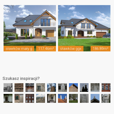
sławków mały g
117.46m²
sławków ggx
186.89m²
Szukasz inspiracji?