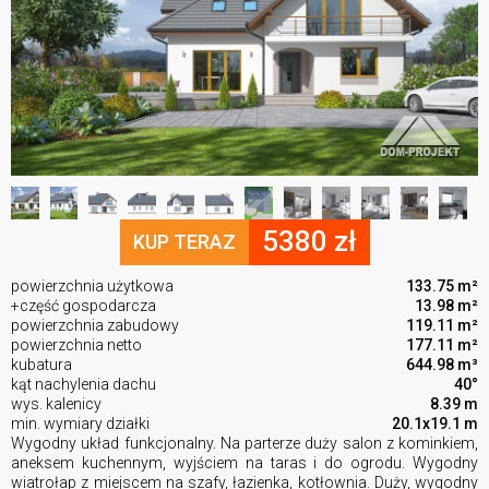
5380 zł
KUP TERAZ
powierzchnia użytkowa
133.75 m²
+część gospodarcza
13.98 m²
powierzchnia zabudowy
119.11 m²
powierzchnia netto
177.11 m²
kubatura
644.98 m³
kąt nachylenia dachu
40°
wys. kalenicy
8.39 m
min. wymiary działki
20.1x19.1 m
Wygodny układ funkcjonalny. Na parterze duży salon z kominkiem,
aneksem kuchennym, wyjściem na taras i do ogrodu. Wygodny
wiatrołap z miejscem na szafy, łazienka, kotłownia. Duży, wygodny