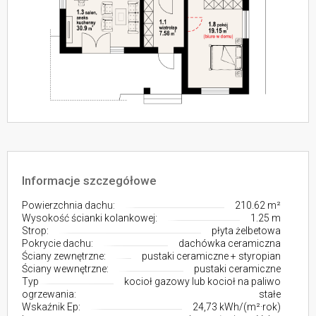
Informacje szczegółowe
Powierzchnia dachu:
210.62 m²
Wysokość ścianki kolankowej:
1.25 m
Strop:
płyta żelbetowa
Pokrycie dachu:
dachówka ceramiczna
Ściany zewnętrzne:
pustaki ceramiczne + styropian
Ściany wewnętrzne:
pustaki ceramiczne
Typ
kocioł gazowy lub kocioł na paliwo
ogrzewania:
stałe
Wskaźnik Ep:
24,73 kWh/(m²·rok)