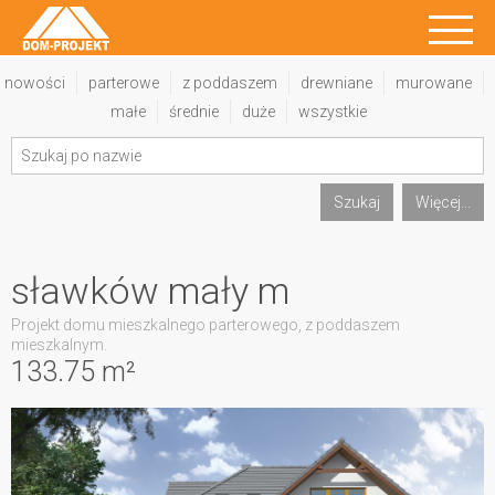
nowości
parterowe
z poddaszem
drewniane
murowane
małe
średnie
duże
wszystkie
Szukaj
Więcej...
sławków mały m
Projekt domu mieszkalnego parterowego, z poddaszem
mieszkalnym.
133.75 m²