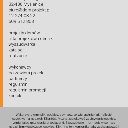
32-400 Myślenice
biuro@dom-projekt.pl
12 274 08 22
609 512 803
projekty domów
lista projektów i cennik
wyszukiwarka
katalogi
realizacje
wykonawcy
co zawiera projekt
partnerzy
regulamin
regulamin promocji
kontakt
Wykorzystujemy pliki cookies, aby nasz serwis spełniał jak najlepiej
oczekiwania naszych Klientów. Można zablokować zapisywanie cookies,
zmieniając ustawienia przeglądarki. Szczegółowe informacje w polityce
naszej firmy dotyczącej cookies. Kliknij w ten komunikat aby zaakceptować i