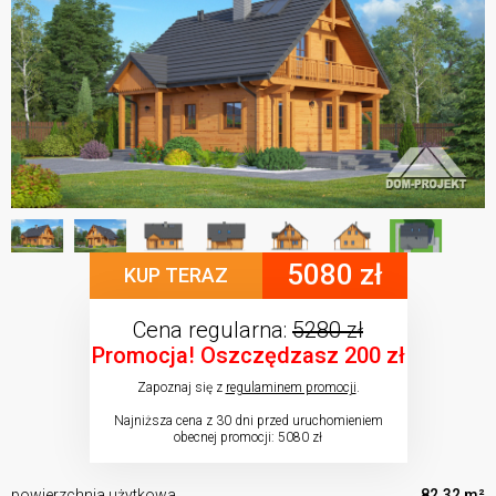
5080 zł
KUP TERAZ
Cena regularna:
5280 zł
Promocja! Oszczędzasz 200 zł
Zapoznaj się z
regulaminem promocji
.
Najniższa cena z 30 dni przed uruchomieniem
obecnej promocji: 5080 zł
powierzchnia użytkowa
82.32 m²