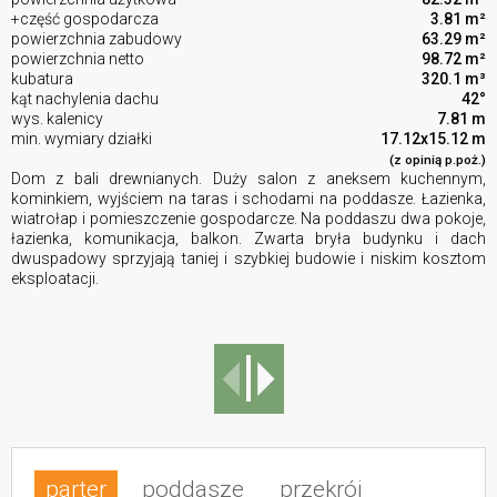
+część gospodarcza
3.81 m²
powierzchnia zabudowy
63.29 m²
powierzchnia netto
98.72 m²
kubatura
320.1 m³
kąt nachylenia dachu
42°
wys. kalenicy
7.81 m
min. wymiary działki
17.12x15.12 m
(z opinią p.poż.)
Dom z bali drewnianych. Duży salon z aneksem kuchennym,
kominkiem, wyjściem na taras i schodami na poddasze. Łazienka,
wiatrołap i pomieszczenie gospodarcze. Na poddaszu dwa pokoje,
łazienka, komunikacja, balkon. Zwarta bryła budynku i dach
dwuspadowy sprzyjają taniej i szybkiej budowie i niskim kosztom
eksploatacji.
parter
poddasze
przekrój