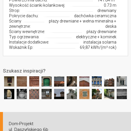
Powierzchnia dachu:
141.84 m²
Wysokość ścianki kolankowej:
0.73 m
Strop:
drewniany
Pokrycie dachu:
dachówka ceramiczna
Ściany
płazy drewniane + wełna mineralna +
zewnętrzne:
deska
Ściany wewnętrzne:
płazy drewniane
Typ ogrzewania:
elektryczne + kominek
Instalacje dodatkowe:
instalacja solarna
Wskaźnik Ep:
69,87 kWh/(m²·rok)
Szukasz inspiracji?
Dom-Projekt
ul. Daszyńskiego 6b