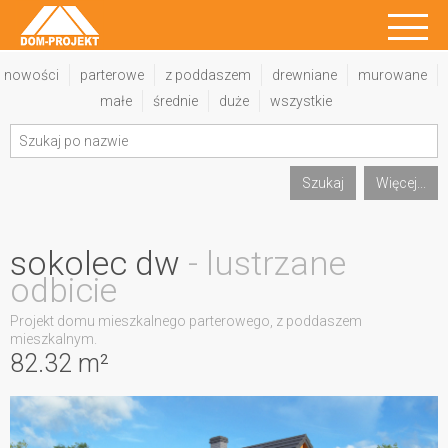
nowości
parterowe
z poddaszem
drewniane
murowane
małe
średnie
duże
wszystkie
Szukaj
Więcej...
sokolec dw
- lustrzane
odbicie
Projekt domu mieszkalnego parterowego, z poddaszem
mieszkalnym.
82.32 m²