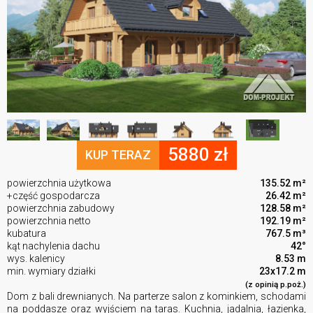
5880 zł
KUP TERAZ
powierzchnia użytkowa
135.52 m²
+część gospodarcza
26.42 m²
powierzchnia zabudowy
128.58 m²
powierzchnia netto
192.19 m²
kubatura
767.5 m³
kąt nachylenia dachu
42°
wys. kalenicy
8.53 m
min. wymiary działki
23x17.2 m
(z opinią p.poż.)
Dom z bali drewnianych. Na parterze salon z kominkiem, schodami
na poddasze oraz wyjściem na taras. Kuchnia, jadalnia, łazienka,