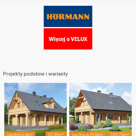
Projekty podobne i warianty
świdnica dws
93.96m²
świdnica 31dws
101.79m²