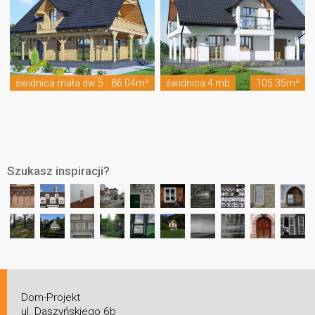
świdnica mała dw 5
86.04m²
świdnica 4 mb
105.35m²
Szukasz inspiracji?
Dom-Projekt
ul. Daszyńskiego 6b