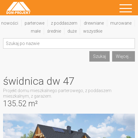
nowości
parterowe
z poddaszem
drewniane
murowane
małe
średnie
duże
wszystkie
Szukaj
Więcej...
świdnica dw 47
Projekt domu mieszkalnego parterowego, z poddaszem
mieszkalnym, z garażem.
135.52 m²