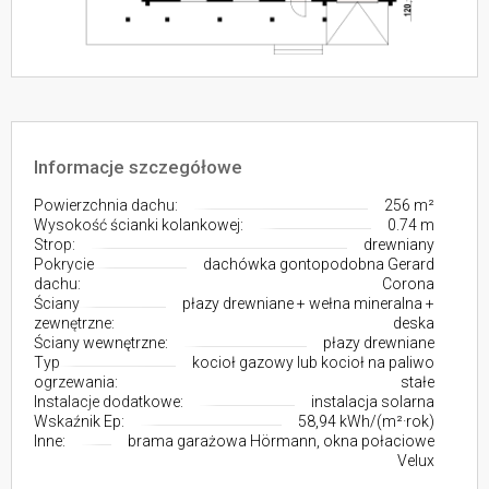
Informacje szczegółowe
Powierzchnia dachu:
256 m²
Wysokość ścianki kolankowej:
0.74 m
Strop:
drewniany
Pokrycie
dachówka gontopodobna Gerard
dachu:
Corona
Ściany
płazy drewniane + wełna mineralna +
zewnętrzne:
deska
Ściany wewnętrzne:
płazy drewniane
Typ
kocioł gazowy lub kocioł na paliwo
ogrzewania:
stałe
Instalacje dodatkowe:
instalacja solarna
Wskaźnik Ep:
58,94 kWh/(m²·rok)
Inne:
brama garażowa Hörmann, okna połaciowe
Velux