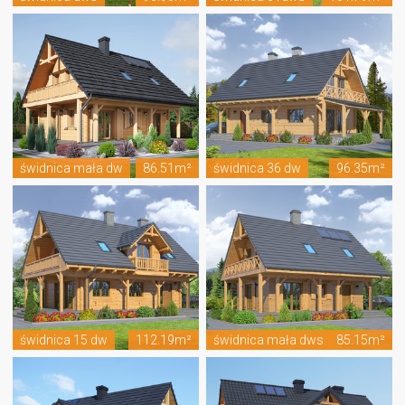
świdnica mała dw
86.51m²
świdnica 36 dw
96.35m²
świdnica 15 dw
112.19m²
świdnica mała dws
85.15m²