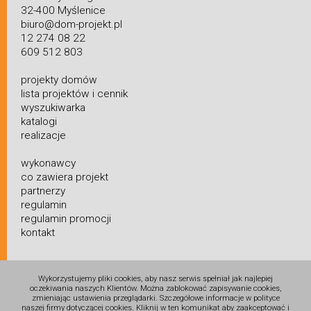
32-400 Myślenice
biuro@dom-projekt.pl
12 274 08 22
609 512 803
projekty domów
lista projektów i cennik
wyszukiwarka
katalogi
realizacje
wykonawcy
co zawiera projekt
partnerzy
regulamin
regulamin promocji
kontakt
Wykorzystujemy pliki cookies, aby nasz serwis spełniał jak najlepiej
oczekiwania naszych Klientów. Można zablokować zapisywanie cookies,
zmieniając ustawienia przeglądarki. Szczegółowe informacje w polityce
naszej firmy dotyczącej cookies. Kliknij w ten komunikat aby zaakceptować i