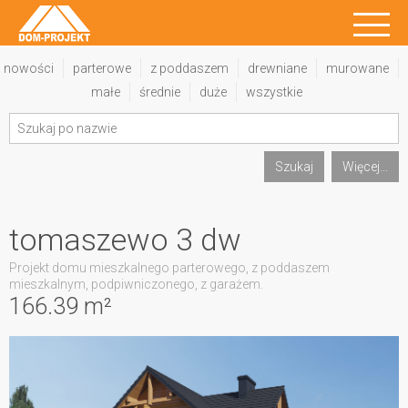
nowości
parterowe
z poddaszem
drewniane
murowane
małe
średnie
duże
wszystkie
Szukaj
Więcej...
tomaszewo 3 dw
Projekt domu mieszkalnego parterowego, z poddaszem
mieszkalnym, podpiwniczonego, z garażem.
166.39 m²