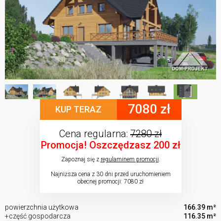
7080 zł
KUP TERAZ
Cena regularna:
7280 zł
Promocja! Oszczędzasz 200 zł
Zapoznaj się z
regulaminem promocji
.
Najniższa cena z 30 dni przed uruchomieniem
obecnej promocji: 7080 zł
powierzchnia użytkowa
166.39 m²
+część gospodarcza
116.35 m²