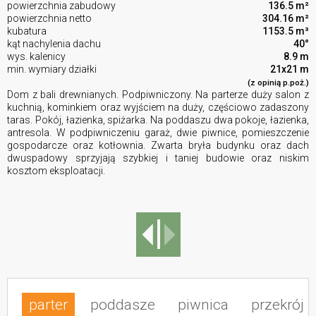
powierzchnia zabudowy
136.5 m²
powierzchnia netto
304.16 m²
kubatura
1153.5 m³
kąt nachylenia dachu
40°
wys. kalenicy
8.9 m
min. wymiary działki
21x21 m
(z opinią p.poż.)
Dom z bali drewnianych. Podpiwniczony. Na parterze duży salon z
kuchnią, kominkiem oraz wyjściem na duży, częściowo zadaszony
taras. Pokój, łazienka, spiżarka. Na poddaszu dwa pokoje, łazienka,
antresola. W podpiwniczeniu garaż, dwie piwnice, pomieszczenie
gospodarcze oraz kotłownia. Zwarta bryła budynku oraz dach
dwuspadowy sprzyjają szybkiej i taniej budowie oraz niskim
kosztom eksploatacji.
parter
poddasze
piwnica
przekrój