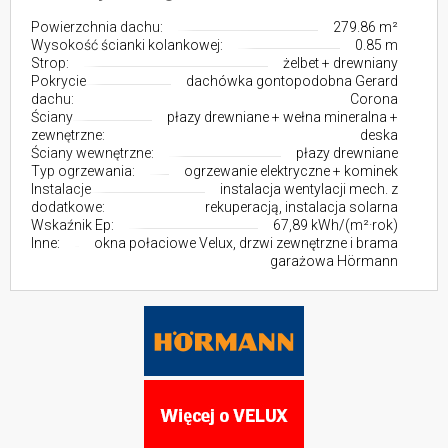
Powierzchnia dachu:
279.86 m²
Wysokość ścianki kolankowej:
0.85 m
Strop:
żelbet + drewniany
Pokrycie
dachówka gontopodobna Gerard
dachu:
Corona
Ściany
płazy drewniane + wełna mineralna +
zewnętrzne:
deska
Ściany wewnętrzne:
płazy drewniane
Typ ogrzewania:
ogrzewanie elektryczne + kominek
Instalacje
instalacja wentylacji mech. z
dodatkowe:
rekuperacją, instalacja solarna
Wskaźnik Ep:
67,89 kWh/(m²·rok)
Inne:
okna połaciowe Velux, drzwi zewnętrzne i brama
garażowa Hörmann