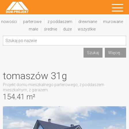
nowości
parterowe
z poddaszem
drewniane
murowane
małe
średnie
duże
wszystkie
Szukaj
Więcej...
tomaszów 31g
Projekt domu mieszkalnego parterowego, z poddaszem
mieszkalnym, z garażem.
154.41 m²