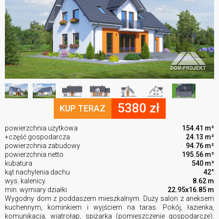
5380 zł
KUP TERAZ
powierzchnia użytkowa
154.41 m²
+część gospodarcza
24.13 m²
powierzchnia zabudowy
94.76 m²
powierzchnia netto
195.56 m²
kubatura
540 m³
kąt nachylenia dachu
42°
wys. kalenicy
8.62 m
min. wymiary działki
22.95x16.85 m
Wygodny dom z poddaszem mieszkalnym. Duży salon z aneksem
kuchennym, kominkiem i wyjściem na taras. Pokój, łazienka,
komunikacja, wiatrołap, spiżarka (pomieszczenie gospodarcze).