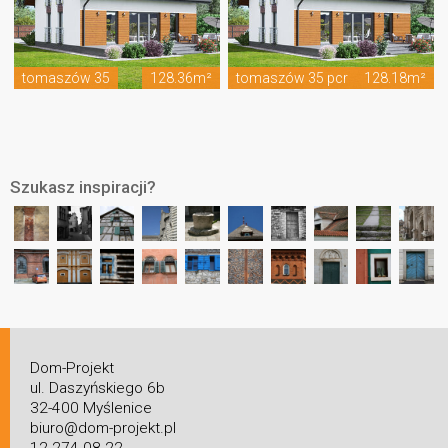
tomaszów 35
128.36m²
tomaszów 35 pcr
128.18m²
Szukasz inspiracji?
Dom-Projekt
ul. Daszyńskiego 6b
32-400 Myślenice
biuro@dom-projekt.pl
12 274 08 22