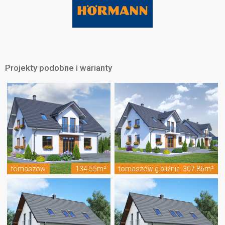
Projekty podobne i warianty
tomaszów
134.55m²
tomaszów g bliźniak
307.86m²