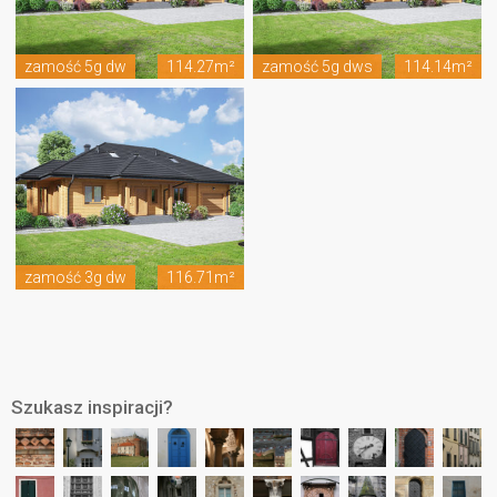
zamość 5g dw
114.27m²
zamość 5g dws
114.14m²
zamość 3g dw
116.71m²
Szukasz inspiracji?