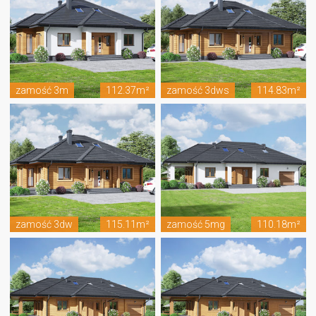
zamość 3m
112.37m²
zamość 3dws
114.83m²
zamość 3dw
115.11m²
zamość 5mg
110.18m²