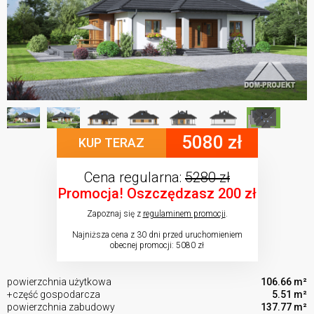
5080 zł
KUP TERAZ
Cena regularna:
5280 zł
Promocja! Oszczędzasz 200 zł
Zapoznaj się z
regulaminem promocji
.
Najniższa cena z 30 dni przed uruchomieniem
obecnej promocji: 5080 zł
powierzchnia użytkowa
106.66 m²
+część gospodarcza
5.51 m²
powierzchnia zabudowy
137.77 m²