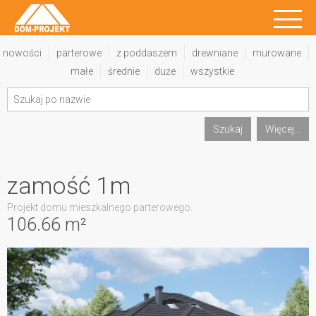
nowości
parterowe
z poddaszem
drewniane
murowane
małe
średnie
duże
wszystkie
Szukaj
Więcej...
zamość 1m
Projekt domu mieszkalnego parterowego.
106.66 m²