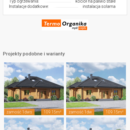
Typ ogrzewania:
kocioł na paliwo stałe
Instalacje dodatkowe:
instalacja solarna
Projekty podobne i warianty
zamość 1dws
109.15m²
zamość 1dw
109.15m²