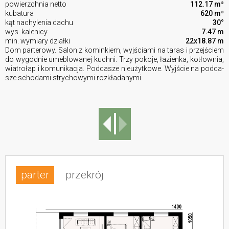
powierzchnia netto
112.17 m²
kubatura
620 m³
kąt nachylenia dachu
30°
wys. kalenicy
7.47 m
min. wymiary działki
22x18.87 m
Dom parterowy. Salon z ko­min­kiem, wyj­ścia­mi na taras i przej­ściem
do wy­god­nie ume­blo­wa­nej kuch­ni. Trzy po­ko­je, ła­zien­ka, ko­tłow­nia,
wia­tro­łap i ko­mu­ni­ka­cja. Pod­da­sze nie­użyt­ko­we. Wyj­ście na pod­da­
sze scho­da­mi stry­cho­wy­mi roz­kła­da­ny­mi.
parter
przekrój