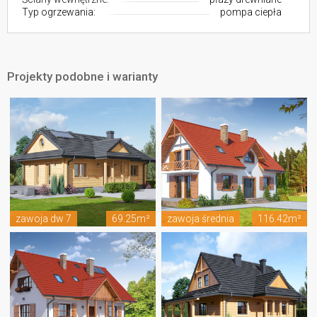
Typ ogrzewania:
pompa ciepła
Projekty podobne i warianty
zawoja dw 7
69.25m²
zawoja średnia
116.42m²