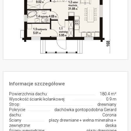
Informacje szczegółowe
Powierzchnia dachu:
180.4 m²
Wysokość ścianki kolankowej:
0.9 m
Strop:
drewniany
Pokrycie
dachówka gontopodobna Gerard
dachu:
Corona
Ściany
płazy drewniane + wełna mineralna +
zewnętrzne:
deska
Ściany wewnętrzne:
płazy drewniane