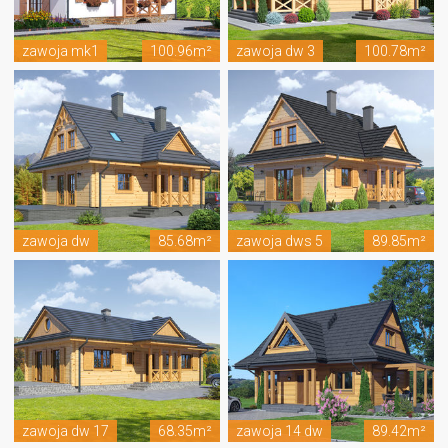
zawoja mk1
100.96m²
zawoja dw 3
100.78m²
zawoja dw
85.68m²
zawoja dws 5
89.85m²
zawoja dw 17
68.35m²
zawoja 14 dw
89.42m²