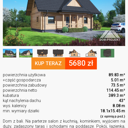
5680 zł
KUP TERAZ
powierzchnia użytkowa
89.83 m²
+część gospodarcza
5.01 m²
powierzchnia zabudowy
73.5 m²
powierzchnia netto
114.45 m²
kubatura
389.3 m³
kąt nachylenia dachu
43°
wys. kalenicy
8.08 m
min. wymiary działki
18.1x15.45 m
(z opinią p.poż.)
Dom z bali. Na parterze salon z kuchnią, kominkiem, wyjściem na
duży, zadaszony taras i schodami na poddasze. Pokój, łazienka,