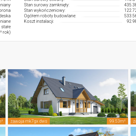
niany
Stan surowy zamknięty:
435.38
orona
Stan wykończeniowy:
122.72
 deska
Ogółem roboty budowlane:
533.56
wniane
Koszt instalacji:
92.9
 stałe
²·rok)
m²
zawoja mk7gx dws
99.53m²
z