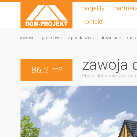
projekty
partner
kontakt
nowości
parterowe
z poddaszem
drewniane
mur
zawoja 
86.2 m²
Projekt domu mieszkalnego