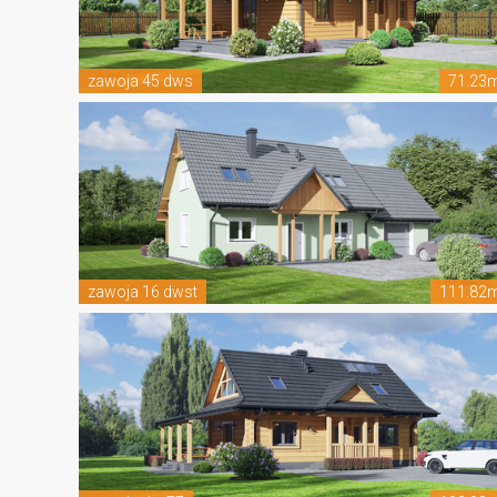
zawoja 45 dws
71.23
zawoja 16 dwst
111.82