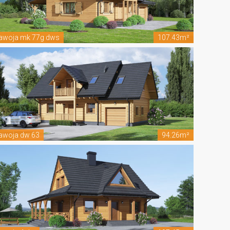
awoja mk 77g dws
107.43m²
awoja dw 63
94.26m²