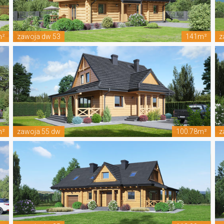
m²
zawoja dw 53
141m²
z
m²
zawoja 55 dw
100.78m²
z