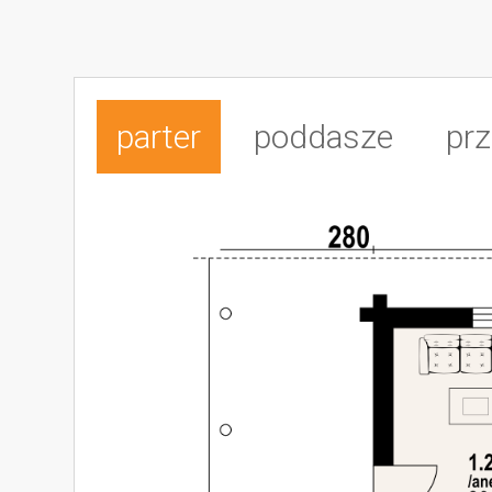
parter
poddasze
prz