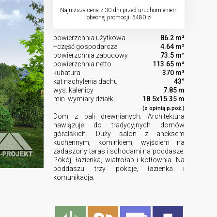
Najniższa cena z 30 dni przed uruchomieniem
obecnej promocji: 5480 zł
powierzchnia użytkowa
86.2 m²
+część gospodarcza
4.64 m²
powierzchnia zabudowy
73.5 m²
powierzchnia netto
113.65 m²
kubatura
370 m³
kąt nachylenia dachu
43°
wys. kalenicy
7.85 m
min. wymiary działki
18.5x15.35 m
(z opinią p.poż.)
Dom z bali drewnianych. Architektura
nawiązuje do tradycyjnych domów
góralskich. Duży salon z aneksem
kuchennym, kominkiem, wyjściem na
zadaszony taras i schodami na poddasze.
Pokój, łazienka, wiatrołap i kotłownia. Na
poddaszu trzy pokoje, łazienka i
komunikacja.