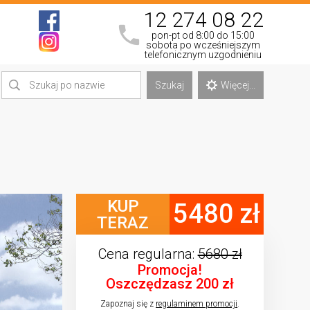
12 274 08 22
pon-pt od 8:00 do 15:00
sobota po wcześniejszym
telefonicznym uzgodnieniu
Szukaj
Więcej...
KUP
5480 zł
TERAZ
Cena regularna:
5680 zł
Promocja!
Oszczędzasz 200 zł
Zapoznaj się z
regulaminem promocji
.