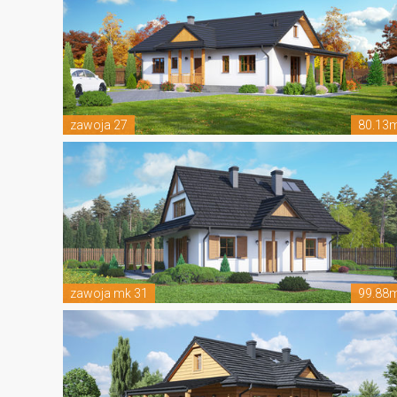
zawoja 27
80.13
zawoja mk 31
99.88