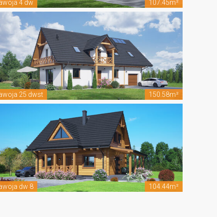
awoja 4 dw
107.45m²
awoja 25 dwst
150.58m²
awoja dw 8
104.44m²