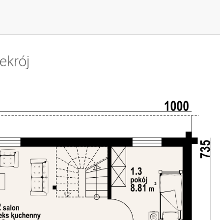
ekrój