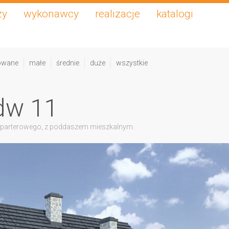
zy
wykonawcy
realizacje
katalogi
owane
małe
średnie
duże
wszystkie
dw 11
 parterowego, z poddaszem mieszkalnym.