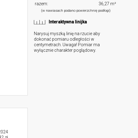
razem:
36,27 m²
(w nawiasach podano powierzchnię podłogi)
Interaktywna linijka
Narysuj myszką linię na rzucie aby
dokonać pomiaru odległości w
centymetrach. Uwaga! Pomiar ma
wyłącznie charakter poglądowy.
2024
2 zł