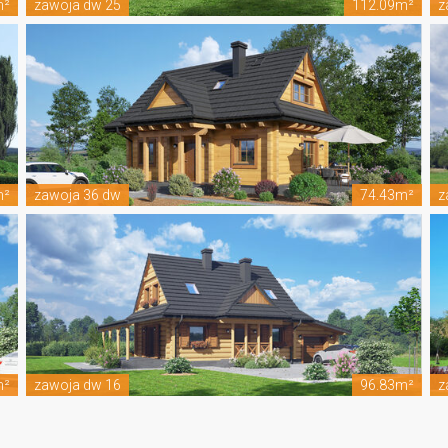
m²
zawoja dw 25
112.09m²
z
m²
zawoja 36 dw
74.43m²
z
m²
zawoja dw 16
96.83m²
z