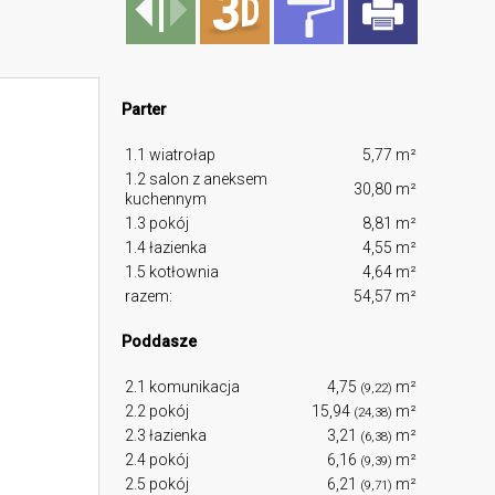
Parter
1.1 wiatrołap
5,77 m²
1.2 salon z aneksem
30,80 m²
kuchennym
1.3 pokój
8,81 m²
1.4 łazienka
4,55 m²
1.5 kotłownia
4,64 m²
razem:
54,57 m²
Poddasze
2.1 komunikacja
4,75
m²
(9,22)
2.2 pokój
15,94
m²
(24,38)
2.3 łazienka
3,21
m²
(6,38)
2.4 pokój
6,16
m²
(9,39)
2.5 pokój
6,21
m²
(9,71)