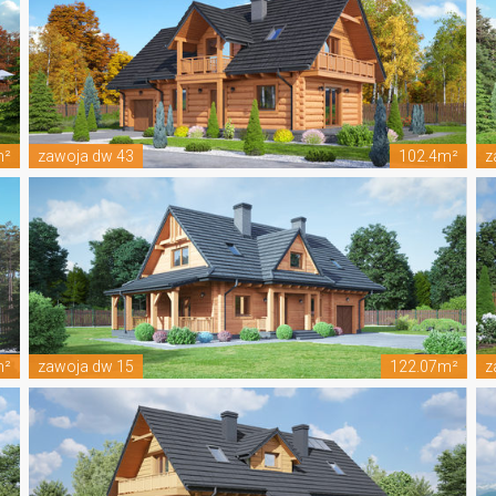
m²
zawoja dw 43
102.4m²
z
m²
zawoja dw 15
122.07m²
z