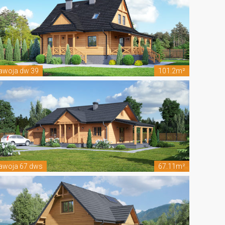
awoja dw 39
101.2m²
awoja 67 dws
67.11m²