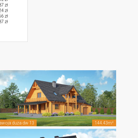
7 zł
4 zł
6 zł
87 zł
awoja duża dw 13
144.43m²