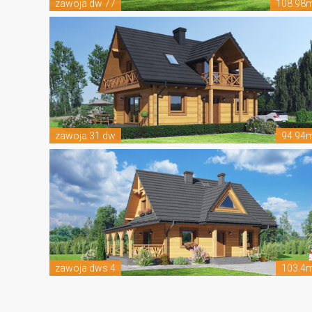
zawoja dw 77
108.98
zawoja 31 dw
94.94
zawoja dws 4
103.4