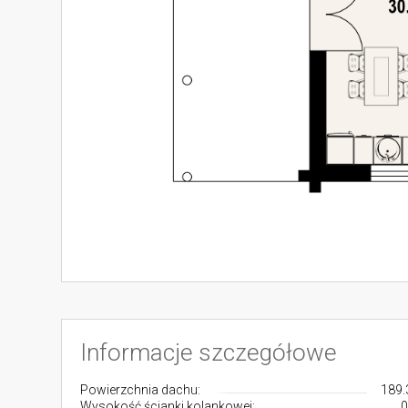
Informacje szczegółowe
Powierzchnia dachu:
189.
Wysokość ścianki kolankowej:
0