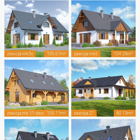
zawoja mk3x
105.67m²
zawoja mk5
104.29m²
zawoja mk 11 dws
105.11m²
zawoja 27
80.13m²