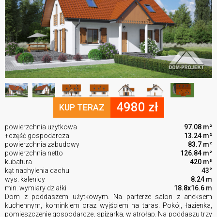
4980 zł
KUP TERAZ
powierzchnia użytkowa
97.08 m²
+część gospodarcza
13.24 m²
powierzchnia zabudowy
83.7 m²
powierzchnia netto
126.84 m²
kubatura
420 m³
kąt nachylenia dachu
43°
wys. kalenicy
8.24 m
min. wymiary działki
18.8x16.6 m
Dom z poddaszem użytkowym. Na parterze salon z aneksem
kuchennym, kominkiem oraz wyjściem na taras. Pokój, łazienka,
pomieszczenie gospodarcze, spiżarka, wiatrołap. Na poddaszu trzy