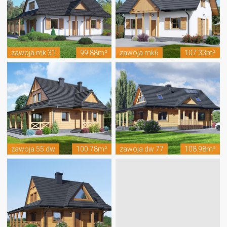
zawoja mk 31
99.88m²
zawoja mk6
107.33m²
zawoja 55 dw
100.78m²
zawoja dw 77
108.98m²