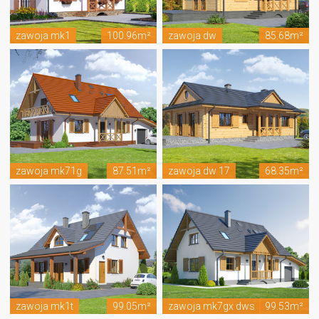
zawoja mk1
100.96m²
zawoja dw
85.68m²
zawoja mk71g
87.51m²
zawoja dw 17
68.35m²
zawoja mk1t
99.05m²
zawoja mk7gx dws
99.53m²