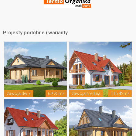
Projekty podobne i warianty
zawoja dw 7
69.25m²
zawoja średnia
116.42m²