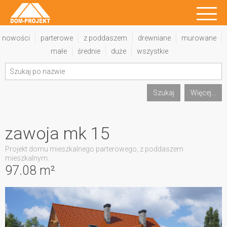
nowości
parterowe
z poddaszem
drewniane
murowane
małe
średnie
duże
wszystkie
Szukaj
Więcej...
zawoja mk 15
Projekt domu mieszkalnego parterowego, z poddaszem
mieszkalnym.
97.08 m²