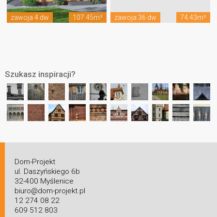
zawoja 4 dw
107.45m²
zawoja 36 dw
74.43m²
Szukasz inspiracji?
Dom-Projekt
ul. Daszyńskiego 6b
32-400 Myślenice
biuro@dom-projekt.pl
12 274 08 22
609 512 803