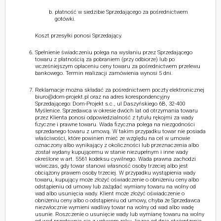
płatność w siedzibie Sprzedającego za pośrednictwem
gotówki.
Koszt przesyłki ponosi Sprzedający.
Spełnienie świadczeniu polega na wysłaniu przez Sprzedającego
towaru z płatnością za pobraniem (przy odbiorze) lub po
wcześniejszym opłaceniu ceny towaru za pośrednictwem przelewu
bankowego. Termin realizacji zamówienia wynosi 5 dni.
Reklamacje można składać za pośrednictwem poczty elektronicznej
biuro@dom-projekt.pl oraz na adres korespondencyjny
Sprzedającego: Dom-Projekt s.c., ul Daszyńskiego 6B, 32-400
Myślenice. Sprzedawca w okresie dwóch lat od otrzymania towaru
przez Klienta ponosi odpowiedzialność z tytułu rękojmi za wady
fizyczne i prawne towaru. Wada fizyczna polega na niezgodności
sprzedanego towaru z umową. W takim przypadku towar nie posiada
właściwości, które powinien mieć ze względu na cel w umowie
oznaczony albo wynikający z okoliczności lub przeznaczenia albo
został wydany kupującemu w stanie niezupełnym i inne wady
określone w art. 5561 kodeksu cywilnego. Wada prawna zachodzi
wówczas, gdy towar stanowi własność osoby trzeciej albo jest
obciążony prawem osoby trzeciej. W przypadku wystąpienia wady
towaru, kupujący może złożyć oświadczenie o obniżeniu ceny albo
odstąpieniu od umowy lub zażądać wymiany towaru na wolny od
wad albo usunięcia wady. Klient może złożyć oświadczenie o
obniżeniu ceny albo o odstąpieniu od umowy, chyba że Sprzedawca
niezwłocznie wymieni wadliwy towar na wolny od wad albo wadę
usunie. Roszczenie o usunięcie wady lub wymianę towaru na wolny