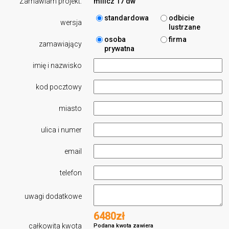
Zamawiam projekt:
milicz 17 dw
standardowa
odbicie
wersja
lustrzane
osoba
firma
zamawiający
prywatna
imię i nazwisko
kod pocztowy
miasto
ulica i numer
email
telefon
uwagi dodatkowe
6480zł
całkowita kwota
Podana kwota zawiera