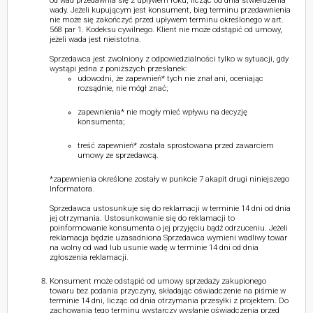
od wad przedawnia się z upływem roku, licząc od dnia stwierdzenia
wady. Jeżeli kupującym jest konsument, bieg terminu przedawnienia
nie może się zakończyć przed upływem terminu określonego w art.
568 par 1. Kodeksu cywilnego. Klient nie może odstąpić od umowy,
jeżeli wada jest nieistotna.
Sprzedawca jest zwolniony z odpowiedzialności tylko w sytuacji, gdy
wystąpi jedna z poniższych przesłanek:
udowodni, że zapewnień* tych nie znał ani, oceniając
rozsądnie, nie mógł znać;
zapewnienia* nie mogły mieć wpływu na decyzję
konsumenta;
treść zapewnień* została sprostowana przed zawarciem
umowy ze sprzedawcą.
*zapewnienia określone zostały w punkcie 7 akapit drugi niniejszego
Informatora.
Sprzedawca ustosunkuje się do reklamacji w terminie 14 dni od dnia
jej otrzymania. Ustosunkowanie się do reklamacji to
poinformowanie konsumenta o jej przyjęciu bądź odrzuceniu. Jeżeli
reklamacja będzie uzasadniona Sprzedawca wymieni wadliwy towar
na wolny od wad lub usunie wadę w terminie 14 dni od dnia
zgłoszenia reklamacji.
Konsument może odstąpić od umowy sprzedaży zakupionego
towaru bez podania przyczyny, składając oświadczenie na piśmie w
terminie 14 dni, licząc od dnia otrzymania przesyłki z projektem. Do
zachowania tego terminu wystarczy wysłanie oświadczenia przed