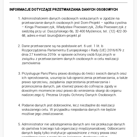
INFORMACJE DOTYCZĄCE PRZETWARZANIA DANYCH OSOBOWYCH
Administratorem danych osobowych wskazanych w zgodzie na
przetwarzanie danych osobowych jest Dom-Projekt – spółka cywilna
– Kinga Piwowarczyk, Władysław Piwowarczyk, Zofia Piwowarczyk z
siedzibą przy ul. Daszyńskiego 6b, 32-400 Myślenice, tel.: (12) 422-30-
68, adres e-mail: biuro@dom-projekt.pl
Dane przetwarzane są na podstawie art. 6 ust. 1 lit. b
Rozporządzenia Parlamentu Europejskiego i Rady (UE) 2016/679 z
dnia 27 kwietnia 2016r. w sprawie ochrony osób fizycznych w
związku z przetwarzaniem danych osobowych w celu realizacji
zamówienia
Przysługuje Pani/Panu prawo dostępu do treści swoich danych oraz
ich sprostowania, usunięcia lub ograniczenia przetwarzania, a także
prawo sprzeciwu, zażądania zaprzestania przetwarzania i
przenoszenia danych, jak również prawo do cofnięcia zgody w
dowolnym momencie oraz prawo do wniesienia skargi do organu
nadzorczego tj. Prezesa Urzędu Ochrony Danych Osobowych.
Podanie danych jest dobrowolne, lecz niezbędne do realizacji
wskazanego celu. W przypadku niepodania danych nie będzie
możliwe jego zrealizowanie.
Administrator nie udostępnienia danych ani nie przekazuje danych
do państwa trzeciego lub organizacji międzynarodowej. Odbiorcami
danych będą tylko instytucje upoważnione z mocy prawa oraz