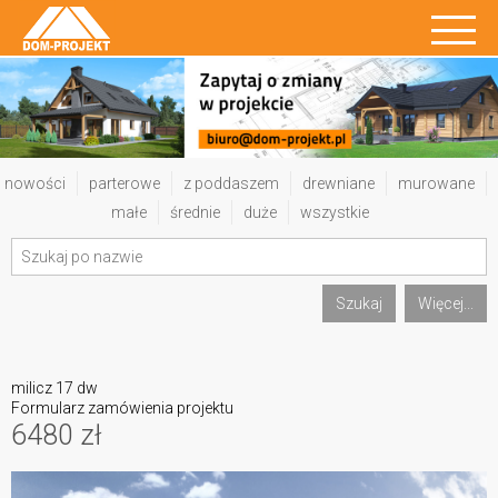
nowości
parterowe
z poddaszem
drewniane
murowane
małe
średnie
duże
wszystkie
Szukaj
Więcej...
milicz 17 dw
Formularz zamówienia projektu
6480 zł