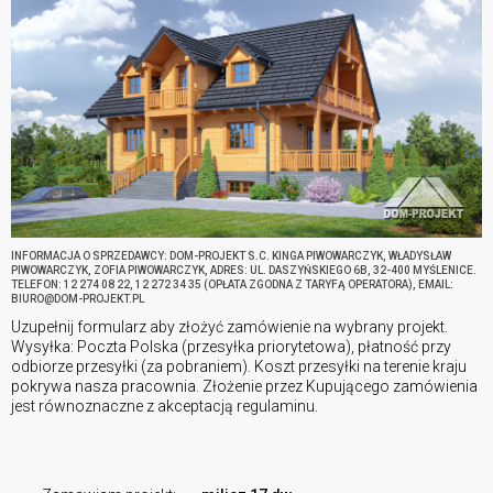
INFORMACJA O SPRZEDAWCY: DOM-PROJEKT S.C. KINGA PIWOWARCZYK, WŁADYSŁAW
PIWOWARCZYK, ZOFIA PIWOWARCZYK, ADRES: UL. DASZYŃSKIEGO 6B, 32-400 MYŚLENICE.
TELEFON: 12 274 08 22, 12 272 34 35 (OPŁATA ZGODNA Z TARYFĄ OPERATORA), EMAIL:
BIURO@DOM-PROJEKT.PL
Uzupełnij formularz aby złożyć zamówienie na wybrany projekt.
Wysyłka: Poczta Polska (przesyłka priorytetowa), płatność przy
odbiorze przesyłki (za pobraniem). Koszt przesyłki na terenie kraju
pokrywa nasza pracownia. Złożenie przez Kupującego zamówienia
jest równoznaczne z akceptacją regulaminu.