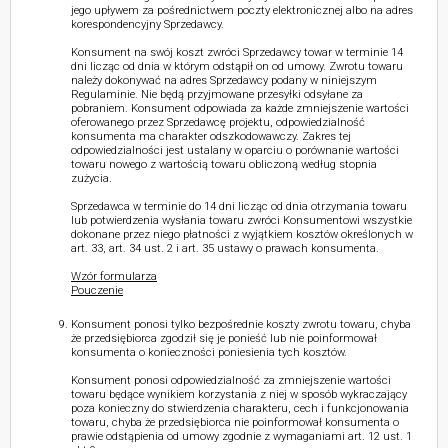
jego upływem za pośrednictwem poczty elektronicznej albo na adres
korespondencyjny Sprzedawcy.
Konsument na swój koszt zwróci Sprzedawcy towar w terminie 14
dni licząc od dnia w którym odstąpił on od umowy. Zwrotu towaru
należy dokonywać na adres Sprzedawcy podany w niniejszym
Regulaminie. Nie będą przyjmowane przesyłki odsyłane za
pobraniem. Konsument odpowiada za każde zmniejszenie wartości
oferowanego przez Sprzedawcę projektu, odpowiedzialność
konsumenta ma charakter odszkodowawczy. Zakres tej
odpowiedzialności jest ustalany w oparciu o porównanie wartości
towaru nowego z wartością towaru obliczoną według stopnia
zużycia.
Sprzedawca w terminie do 14 dni licząc od dnia otrzymania towaru
lub potwierdzenia wysłania towaru zwróci Konsumentowi wszystkie
dokonane przez niego płatności z wyjątkiem kosztów określonych w
art. 33, art. 34 ust. 2 i art. 35 ustawy o prawach konsumenta.
Wzór formularza
Pouczenie
Konsument ponosi tylko bezpośrednie koszty zwrotu towaru, chyba
że przedsiębiorca zgodził się je ponieść lub nie poinformował
konsumenta o konieczności poniesienia tych kosztów.
Konsument ponosi odpowiedzialność za zmniejszenie wartości
towaru będące wynikiem korzystania z niej w sposób wykraczający
poza konieczny do stwierdzenia charakteru, cech i funkcjonowania
towaru, chyba że przedsiębiorca nie poinformował konsumenta o
prawie odstąpienia od umowy zgodnie z wymaganiami art. 12 ust. 1