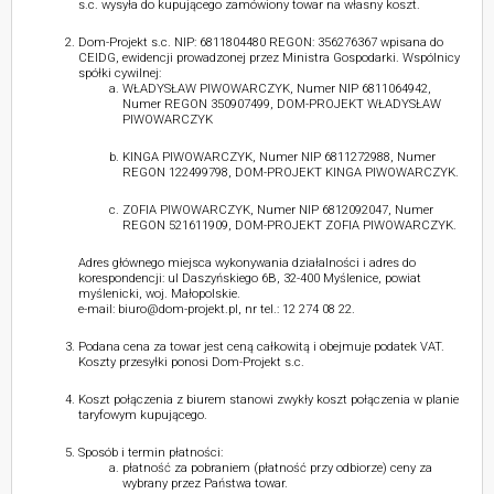
s.c. wysyła do kupującego zamówiony towar na własny koszt.
Dom-Projekt s.c. NIP: 6811804480 REGON: 356276367 wpisana do
CEIDG, ewidencji prowadzonej przez Ministra Gospodarki. Wspólnicy
spółki cywilnej:
WŁADYSŁAW PIWOWARCZYK, Numer NIP 6811064942,
Numer REGON 350907499, DOM-PROJEKT WŁADYSŁAW
PIWOWARCZYK
KINGA PIWOWARCZYK, Numer NIP 6811272988, Numer
REGON 122499798, DOM-PROJEKT KINGA PIWOWARCZYK.
ZOFIA PIWOWARCZYK, Numer NIP 6812092047, Numer
REGON 521611909, DOM-PROJEKT ZOFIA PIWOWARCZYK.
Adres głównego miejsca wykonywania działalności i adres do
korespondencji: ul Daszyńskiego 6B, 32-400 Myślenice, powiat
myślenicki, woj. Małopolskie.
e-mail: biuro@dom-projekt.pl, nr tel.: 12 274 08 22.
Podana cena za towar jest ceną całkowitą i obejmuje podatek VAT.
Koszty przesyłki ponosi Dom-Projekt s.c.
Koszt połączenia z biurem stanowi zwykły koszt połączenia w planie
taryfowym kupującego.
Sposób i termin płatności:
płatność za pobraniem (płatność przy odbiorze) ceny za
wybrany przez Państwa towar.