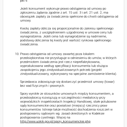
pkt 9.
Jeżeli konsument wykonuje prawo odstąpienia od umowy po
zgłoszeniu żądania zgodnie z art. 15 ust. 3 i art. 21 ust. 2, ma
obowiązek zapłaty za świadczenia spełnione do chwili odstąpienia od
umowy.
Kwotę zapłaty oblicza się proporcjonalnie do zakresu spełnionego
świadczenia, z uwzględnieniem uzgodnionej w umowie ceny lub
wynagrodzenia. Jeżeli cena lub wynagrodzenie są nadmierne,
podstawą obliczenia tej kwoty jest wartość rynkowa spełnionego
świadczenia.
Prawo odstąpienia od umowy zawartej poza lokalem
przedsiębiorstwa nie przysługuje w odniesieniu do umów, w których
przedmiotem świadczenia jest rzecz nieprefabrykowana,
wyprodukowana według specyfikacji konsumenta lub służąca
zaspokojeniu jego zindywidualizowanych potrzeb (projekt
zindywidualizowany, wykonywany na specjalne zamówienie klienta).
Sprzedawca zobowiązuje się dostarczyć przedmiot umowy (towar)
bez wad fizycznych i prawnych.
Spory wynikłe ze stosunków umownych między konsumentem, a
przedsiębiorcą rozwiązują w szczególności mediatorzy przy
wojewódzkich inspektoratach Inspekcji Handlowej, stałe polubowne
sądy konsumenckie oraz powiatowi (miejscy) rzecznicy praw
konsumentów. Istnieje także możliwość dochodzenia roszczeń w
postępowaniu sądowym wg. zasad określonych w Kodeksie
postępowania cywilnego. Więcej na
http://www.uokik.gov.pl/spory_konsumenckie.php