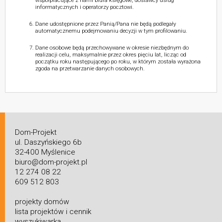
współpracujące z nami biura księgowe, dostawcy usług
informatycznych i operatorzy pocztowi.
Dane udostępnione przez Panią/Pana nie będą podlegały
automatycznemu podejmowaniu decyzji w tym profilowaniu.
Dane osobowe będą przechowywane w okresie niezbędnym do
realizacji celu, maksymalnie przez okres pięciu lat, licząc od
początku roku następującego po roku, w którym została wyrażona
zgoda na przetwarzanie danych osobowych.
Dom-Projekt
ul. Daszyńskiego 6b
32-400 Myślenice
biuro@dom-projekt.pl
12 274 08 22
609 512 803
projekty domów
lista projektów i cennik
wyszukiwarka