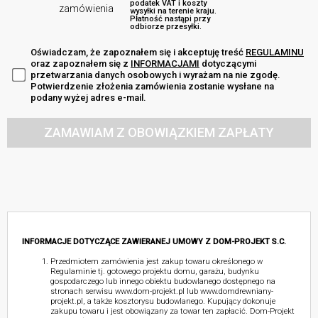
podatek VAT i koszty
zamówienia
wysyłki na terenie kraju.
Płatność nastąpi przy
odbiorze przesyłki.
Oświadczam, że zapoznałem się i akceptuję treść
REGULAMINU
oraz zapoznałem się z
INFORMACJAMI
dotyczącymi
przetwarzania danych osobowych i wyrażam na nie zgodę.
Potwierdzenie złożenia zamówienia zostanie wysłane na
podany wyżej adres e-mail.
ZAMAWIAM Z OBOWIĄZKIEM ZAPŁATY
INFORMACJE DOTYCZĄCE ZAWIERANEJ UMOWY Z DOM-PROJEKT S.C.
Przedmiotem zamówienia jest zakup towaru określonego w
Regulaminie tj. gotowego projektu domu, garażu, budynku
gospodarczego lub innego obiektu budowlanego dostępnego na
stronach serwisu www.dom-projekt.pl lub www.domdrewniany-
projekt.pl, a także kosztorysu budowlanego. Kupujący dokonuje
zakupu towaru i jest obowiązany za towar ten zapłacić. Dom-Projekt