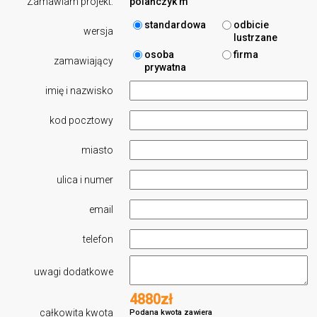
Zamawiam projekt:
polańczyk m
standardowa
odbicie
wersja
lustrzane
osoba
firma
zamawiający
prywatna
imię i nazwisko
kod pocztowy
miasto
ulica i numer
email
telefon
uwagi dodatkowe
4880zł
całkowita kwota
Podana kwota zawiera