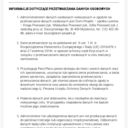
INFORMACJE DOTYCZĄCE PRZETWARZANIA DANYCH OSOBOWYCH
Administratorem danych osobowych wskazanych w zgodzie na
przetwarzanie danych osobowych jest Dom-Projekt – spółka cywilna
– Kinga Piwowarczyk, Władysław Piwowarczyk, Zofia Piwowarczyk z
siedzibą przy ul. Daszyńskiego 6b, 32-400 Myślenice, tel.: (12) 422-30-
68, adres e-mail: biuro@dom-projekt.pl
Dane przetwarzane są na podstawie art. 6 ust. 1 lit. b
Rozporządzenia Parlamentu Europejskiego i Rady (UE) 2016/679 z
dnia 27 kwietnia 2016r. w sprawie ochrony osób fizycznych w
związku z przetwarzaniem danych osobowych w celu realizacji
zamówienia
Przysługuje Pani/Panu prawo dostępu do treści swoich danych oraz
ich sprostowania, usunięcia lub ograniczenia przetwarzania, a także
prawo sprzeciwu, zażądania zaprzestania przetwarzania i
przenoszenia danych, jak również prawo do cofnięcia zgody w
dowolnym momencie oraz prawo do wniesienia skargi do organu
nadzorczego tj. Prezesa Urzędu Ochrony Danych Osobowych.
Podanie danych jest dobrowolne, lecz niezbędne do realizacji
wskazanego celu. W przypadku niepodania danych nie będzie
możliwe jego zrealizowanie.
Administrator nie udostępnienia danych ani nie przekazuje danych
do państwa trzeciego lub organizacji międzynarodowej. Odbiorcami
danych będą tylko instytucje upoważnione z mocy prawa oraz