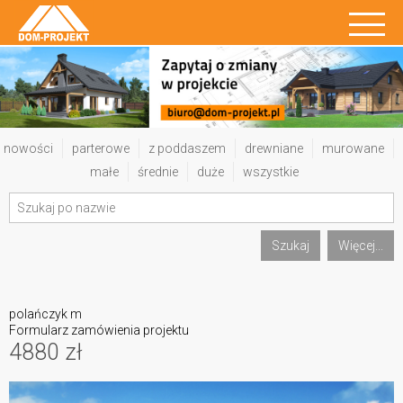
nowości
parterowe
z poddaszem
drewniane
murowane
małe
średnie
duże
wszystkie
Szukaj
Więcej...
polańczyk m
Formularz zamówienia projektu
4880 zł