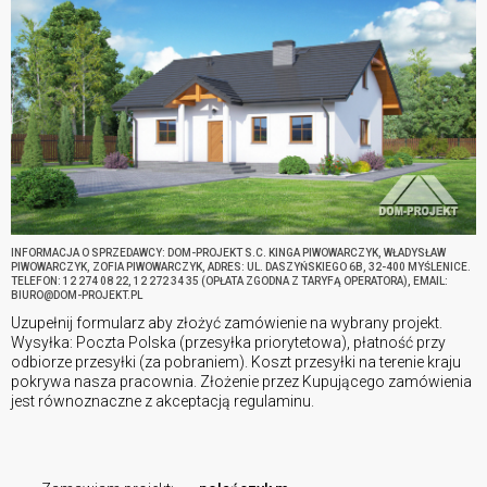
INFORMACJA O SPRZEDAWCY: DOM-PROJEKT S.C. KINGA PIWOWARCZYK, WŁADYSŁAW
PIWOWARCZYK, ZOFIA PIWOWARCZYK, ADRES: UL. DASZYŃSKIEGO 6B, 32-400 MYŚLENICE.
TELEFON: 12 274 08 22, 12 272 34 35 (OPŁATA ZGODNA Z TARYFĄ OPERATORA), EMAIL:
BIURO@DOM-PROJEKT.PL
Uzupełnij formularz aby złożyć zamówienie na wybrany projekt.
Wysyłka: Poczta Polska (przesyłka priorytetowa), płatność przy
odbiorze przesyłki (za pobraniem). Koszt przesyłki na terenie kraju
pokrywa nasza pracownia. Złożenie przez Kupującego zamówienia
jest równoznaczne z akceptacją regulaminu.