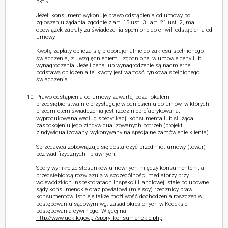
pkt 9.
Jeżeli konsument wykonuje prawo odstąpienia od umowy po
zgłoszeniu żądania zgodnie z art. 15 ust. 3 i art. 21 ust. 2, ma
obowiązek zapłaty za świadczenia spełnione do chwili odstąpienia od
umowy.
Kwotę zapłaty oblicza się proporcjonalnie do zakresu spełnionego
świadczenia, z uwzględnieniem uzgodnionej w umowie ceny lub
wynagrodzenia. Jeżeli cena lub wynagrodzenie są nadmierne,
podstawą obliczenia tej kwoty jest wartość rynkowa spełnionego
świadczenia.
Prawo odstąpienia od umowy zawartej poza lokalem
przedsiębiorstwa nie przysługuje w odniesieniu do umów, w których
przedmiotem świadczenia jest rzecz nieprefabrykowana,
wyprodukowana według specyfikacji konsumenta lub służąca
zaspokojeniu jego zindywidualizowanych potrzeb (projekt
zindywidualizowany, wykonywany na specjalne zamówienie klienta).
Sprzedawca zobowiązuje się dostarczyć przedmiot umowy (towar)
bez wad fizycznych i prawnych.
Spory wynikłe ze stosunków umownych między konsumentem, a
przedsiębiorcą rozwiązują w szczególności mediatorzy przy
wojewódzkich inspektoratach Inspekcji Handlowej, stałe polubowne
sądy konsumenckie oraz powiatowi (miejscy) rzecznicy praw
konsumentów. Istnieje także możliwość dochodzenia roszczeń w
postępowaniu sądowym wg. zasad określonych w Kodeksie
postępowania cywilnego. Więcej na
http://www.uokik.gov.pl/spory_konsumenckie.php