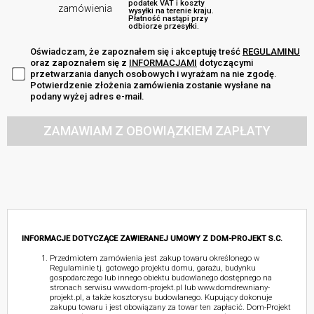
podatek VAT i koszty
zamówienia
wysyłki na terenie kraju.
Płatność nastąpi przy
odbiorze przesyłki.
Oświadczam, że zapoznałem się i akceptuję treść
REGULAMINU
oraz zapoznałem się z
INFORMACJAMI
dotyczącymi
przetwarzania danych osobowych i wyrażam na nie zgodę.
Potwierdzenie złożenia zamówienia zostanie wysłane na
podany wyżej adres e-mail.
ZAMAWIAM Z OBOWIĄZKIEM ZAPŁATY
INFORMACJE DOTYCZĄCE ZAWIERANEJ UMOWY Z DOM-PROJEKT S.C.
Przedmiotem zamówienia jest zakup towaru określonego w
Regulaminie tj. gotowego projektu domu, garażu, budynku
gospodarczego lub innego obiektu budowlanego dostępnego na
stronach serwisu www.dom-projekt.pl lub www.domdrewniany-
projekt.pl, a także kosztorysu budowlanego. Kupujący dokonuje
zakupu towaru i jest obowiązany za towar ten zapłacić. Dom-Projekt