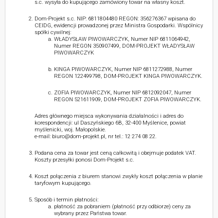
s.c. wysyła do kupującego zamówiony towar na własny koszt.
Dom-Projekt s.c. NIP: 6811804480 REGON: 356276367 wpisana do
CEIDG, ewidencji prowadzonej przez Ministra Gospodarki. Wspólnicy
spółki cywilnej:
WŁADYSŁAW PIWOWARCZYK, Numer NIP 6811064942,
Numer REGON 350907499, DOM-PROJEKT WŁADYSŁAW
PIWOWARCZYK
KINGA PIWOWARCZYK, Numer NIP 6811272988, Numer
REGON 122499798, DOM-PROJEKT KINGA PIWOWARCZYK.
ZOFIA PIWOWARCZYK, Numer NIP 6812092047, Numer
REGON 521611909, DOM-PROJEKT ZOFIA PIWOWARCZYK.
Adres głównego miejsca wykonywania działalności i adres do
korespondencji: ul Daszyńskiego 6B, 32-400 Myślenice, powiat
myślenicki, woj. Małopolskie.
e-mail: biuro@dom-projekt.pl, nr tel.: 12 274 08 22.
Podana cena za towar jest ceną całkowitą i obejmuje podatek VAT.
Koszty przesyłki ponosi Dom-Projekt s.c.
Koszt połączenia z biurem stanowi zwykły koszt połączenia w planie
taryfowym kupującego.
Sposób i termin płatności:
płatność za pobraniem (płatność przy odbiorze) ceny za
wybrany przez Państwa towar.