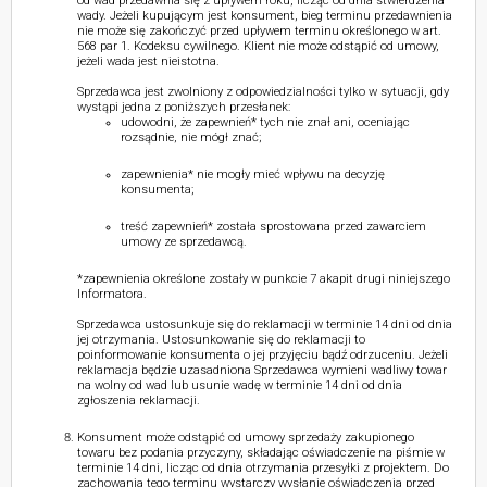
od wad przedawnia się z upływem roku, licząc od dnia stwierdzenia
wady. Jeżeli kupującym jest konsument, bieg terminu przedawnienia
nie może się zakończyć przed upływem terminu określonego w art.
568 par 1. Kodeksu cywilnego. Klient nie może odstąpić od umowy,
jeżeli wada jest nieistotna.
Sprzedawca jest zwolniony z odpowiedzialności tylko w sytuacji, gdy
wystąpi jedna z poniższych przesłanek:
udowodni, że zapewnień* tych nie znał ani, oceniając
rozsądnie, nie mógł znać;
zapewnienia* nie mogły mieć wpływu na decyzję
konsumenta;
treść zapewnień* została sprostowana przed zawarciem
umowy ze sprzedawcą.
*zapewnienia określone zostały w punkcie 7 akapit drugi niniejszego
Informatora.
Sprzedawca ustosunkuje się do reklamacji w terminie 14 dni od dnia
jej otrzymania. Ustosunkowanie się do reklamacji to
poinformowanie konsumenta o jej przyjęciu bądź odrzuceniu. Jeżeli
reklamacja będzie uzasadniona Sprzedawca wymieni wadliwy towar
na wolny od wad lub usunie wadę w terminie 14 dni od dnia
zgłoszenia reklamacji.
Konsument może odstąpić od umowy sprzedaży zakupionego
towaru bez podania przyczyny, składając oświadczenie na piśmie w
terminie 14 dni, licząc od dnia otrzymania przesyłki z projektem. Do
zachowania tego terminu wystarczy wysłanie oświadczenia przed