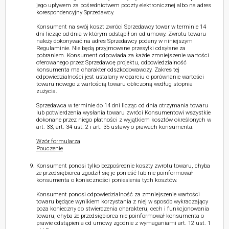
jego upływem za pośrednictwem poczty elektronicznej albo na adres
korespondencyjny Sprzedawcy.
Konsument na swój koszt zwróci Sprzedawcy towar w terminie 14
dni licząc od dnia w którym odstąpił on od umowy. Zwrotu towaru
należy dokonywać na adres Sprzedawcy podany w niniejszym
Regulaminie. Nie będą przyjmowane przesyłki odsyłane za
pobraniem. Konsument odpowiada za każde zmniejszenie wartości
oferowanego przez Sprzedawcę projektu, odpowiedzialność
konsumenta ma charakter odszkodowawczy. Zakres tej
odpowiedzialności jest ustalany w oparciu o porównanie wartości
towaru nowego z wartością towaru obliczoną według stopnia
zużycia.
Sprzedawca w terminie do 14 dni licząc od dnia otrzymania towaru
lub potwierdzenia wysłania towaru zwróci Konsumentowi wszystkie
dokonane przez niego płatności z wyjątkiem kosztów określonych w
art. 33, art. 34 ust. 2 i art. 35 ustawy o prawach konsumenta.
Wzór formularza
Pouczenie
Konsument ponosi tylko bezpośrednie koszty zwrotu towaru, chyba
że przedsiębiorca zgodził się je ponieść lub nie poinformował
konsumenta o konieczności poniesienia tych kosztów.
Konsument ponosi odpowiedzialność za zmniejszenie wartości
towaru będące wynikiem korzystania z niej w sposób wykraczający
poza konieczny do stwierdzenia charakteru, cech i funkcjonowania
towaru, chyba że przedsiębiorca nie poinformował konsumenta o
prawie odstąpienia od umowy zgodnie z wymaganiami art. 12 ust. 1