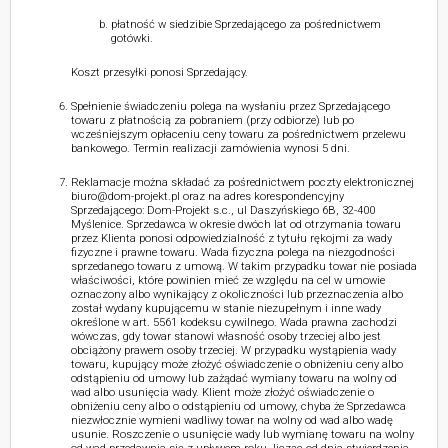
płatność w siedzibie Sprzedającego za pośrednictwem
gotówki.
Koszt przesyłki ponosi Sprzedający.
Spełnienie świadczeniu polega na wysłaniu przez Sprzedającego
towaru z płatnością za pobraniem (przy odbiorze) lub po
wcześniejszym opłaceniu ceny towaru za pośrednictwem przelewu
bankowego. Termin realizacji zamówienia wynosi 5 dni.
Reklamacje można składać za pośrednictwem poczty elektronicznej
biuro@dom-projekt.pl oraz na adres korespondencyjny
Sprzedającego: Dom-Projekt s.c., ul Daszyńskiego 6B, 32-400
Myślenice. Sprzedawca w okresie dwóch lat od otrzymania towaru
przez Klienta ponosi odpowiedzialność z tytułu rękojmi za wady
fizyczne i prawne towaru. Wada fizyczna polega na niezgodności
sprzedanego towaru z umową. W takim przypadku towar nie posiada
właściwości, które powinien mieć ze względu na cel w umowie
oznaczony albo wynikający z okoliczności lub przeznaczenia albo
został wydany kupującemu w stanie niezupełnym i inne wady
określone w art. 5561 kodeksu cywilnego. Wada prawna zachodzi
wówczas, gdy towar stanowi własność osoby trzeciej albo jest
obciążony prawem osoby trzeciej. W przypadku wystąpienia wady
towaru, kupujący może złożyć oświadczenie o obniżeniu ceny albo
odstąpieniu od umowy lub zażądać wymiany towaru na wolny od
wad albo usunięcia wady. Klient może złożyć oświadczenie o
obniżeniu ceny albo o odstąpieniu od umowy, chyba że Sprzedawca
niezwłocznie wymieni wadliwy towar na wolny od wad albo wadę
usunie. Roszczenie o usunięcie wady lub wymianę towaru na wolny