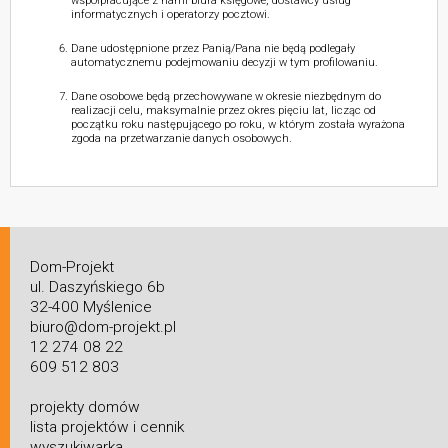
współpracujące z nami biura księgowe, dostawcy usług
informatycznych i operatorzy pocztowi.
Dane udostępnione przez Panią/Pana nie będą podlegały
automatycznemu podejmowaniu decyzji w tym profilowaniu.
Dane osobowe będą przechowywane w okresie niezbędnym do
realizacji celu, maksymalnie przez okres pięciu lat, licząc od
początku roku następującego po roku, w którym została wyrażona
zgoda na przetwarzanie danych osobowych.
Dom-Projekt
ul. Daszyńskiego 6b
32-400 Myślenice
biuro@dom-projekt.pl
12 274 08 22
609 512 803
projekty domów
lista projektów i cennik
wyszukiwarka