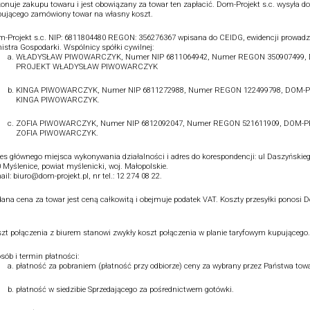
onuje zakupu towaru i jest obowiązany za towar ten zapłacić. Dom-Projekt s.c. wysyła do
ującego zamówiony towar na własny koszt.
-Projekt s.c. NIP: 6811804480 REGON: 356276367 wpisana do CEIDG, ewidencji prowadz
istra Gospodarki. Wspólnicy spółki cywilnej:
WŁADYSŁAW PIWOWARCZYK, Numer NIP 6811064942, Numer REGON 350907499,
PROJEKT WŁADYSŁAW PIWOWARCZYK
KINGA PIWOWARCZYK, Numer NIP 6811272988, Numer REGON 122499798, DOM-
KINGA PIWOWARCZYK.
ZOFIA PIWOWARCZYK, Numer NIP 6812092047, Numer REGON 521611909, DOM-
ZOFIA PIWOWARCZYK.
es głównego miejsca wykonywania działalności i adres do korespondencji: ul Daszyńskieg
 Myślenice, powiat myślenicki, woj. Małopolskie.
ail: biuro@dom-projekt.pl, nr tel.: 12 274 08 22.
ana cena za towar jest ceną całkowitą i obejmuje podatek VAT. Koszty przesyłki ponosi 
.
zt połączenia z biurem stanowi zwykły koszt połączenia w planie taryfowym kupującego.
sób i termin płatności:
płatność za pobraniem (płatność przy odbiorze) ceny za wybrany przez Państwa towa
płatność w siedzibie Sprzedającego za pośrednictwem gotówki.