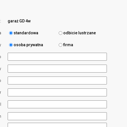
:
garaż GD 4w
a
standardowa
odbicie lustrzane
y
osoba prywatna
firma
o
y
o
r
l
n