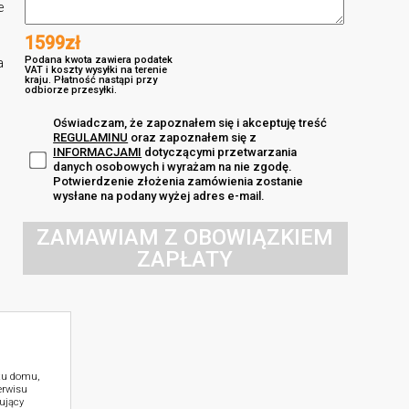
e
1599zł
Podana kwota zawiera podatek
a
VAT i koszty wysyłki na terenie
kraju. Płatność nastąpi przy
odbiorze przesyłki.
Oświadczam, że zapoznałem się i akceptuję treść
REGULAMINU
oraz zapoznałem się z
INFORMACJAMI
dotyczącymi przetwarzania
danych osobowych i wyrażam na nie zgodę.
Potwierdzenie złożenia zamówienia zostanie
wysłane na podany wyżej adres e-mail.
ZAMAWIAM Z OBOWIĄZKIEM
ZAPŁATY
ktu domu,
erwisu
ujący