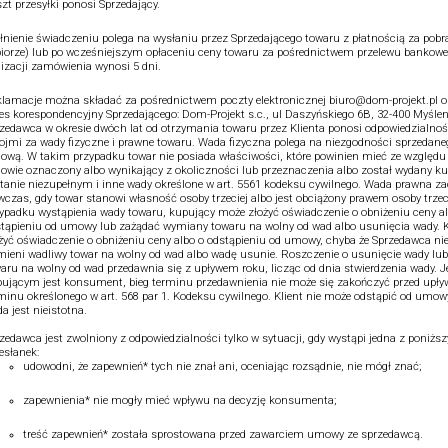
zt przesyłki ponosi Sprzedający.
łnienie świadczeniu polega na wysłaniu przez Sprzedającego towaru z płatnością za pobr
iorze) lub po wcześniejszym opłaceniu ceny towaru za pośrednictwem przelewu bankowe
lizacji zamówienia wynosi 5 dni.
lamacje można składać za pośrednictwem poczty elektronicznej biuro@dom-projekt.pl o
es korespondencyjny Sprzedającego: Dom-Projekt s.c., ul Daszyńskiego 6B, 32-400 Myślen
zedawca w okresie dwóch lat od otrzymania towaru przez Klienta ponosi odpowiedzialnoś
ojmi za wady fizyczne i prawne towaru. Wada fizyczna polega na niezgodności sprzedane
wą. W takim przypadku towar nie posiada właściwości, które powinien mieć ze względu 
wie oznaczony albo wynikający z okoliczności lub przeznaczenia albo został wydany 
tanie niezupełnym i inne wady określone w art. 5561 kodeksu cywilnego. Wada prawna z
czas, gdy towar stanowi własność osoby trzeciej albo jest obciążony prawem osoby trzec
ypadku wystąpienia wady towaru, kupujący może złożyć oświadczenie o obniżeniu ceny a
tąpieniu od umowy lub zażądać wymiany towaru na wolny od wad albo usunięcia wady. K
żyć oświadczenie o obniżeniu ceny albo o odstąpieniu od umowy, chyba że Sprzedawca ni
ieni wadliwy towar na wolny od wad albo wadę usunie. Roszczenie o usunięcie wady lu
aru na wolny od wad przedawnia się z upływem roku, licząc od dnia stwierdzenia wady. Je
ującym jest konsument, bieg terminu przedawnienia nie może się zakończyć przed upł
minu określonego w art. 568 par 1. Kodeksu cywilnego. Klient nie może odstąpić od umowy,
a jest nieistotna.
zedawca jest zwolniony z odpowiedzialności tylko w sytuacji, gdy wystąpi jedna z poniżs
esłanek:
udowodni, że zapewnień* tych nie znał ani, oceniając rozsądnie, nie mógł znać;
zapewnienia* nie mogły mieć wpływu na decyzję konsumenta;
treść zapewnień* została sprostowana przed zawarciem umowy ze sprzedawcą.