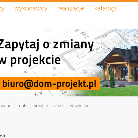
zy
wykonawcy
realizacje
katalogi
owane
małe
średnie
duże
wszystkie
ektu