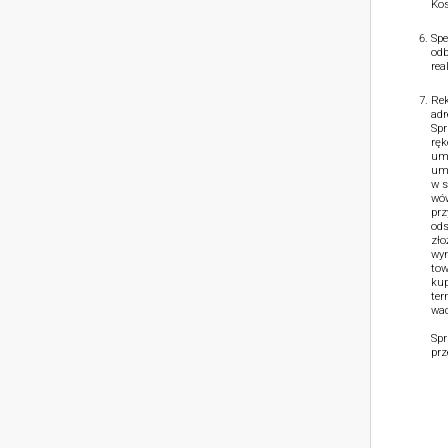
Kos
Spe
odb
rea
Rek
adr
Spr
ręk
umo
umo
w s
wów
prz
ods
zło
wym
tow
kup
ter
wad
Spr
prz