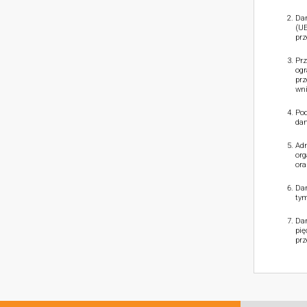
Dan
(UE
prz
Prz
ogr
prz
wni
Pod
dan
Adm
org
ora
Dan
tym
Dan
pię
prz