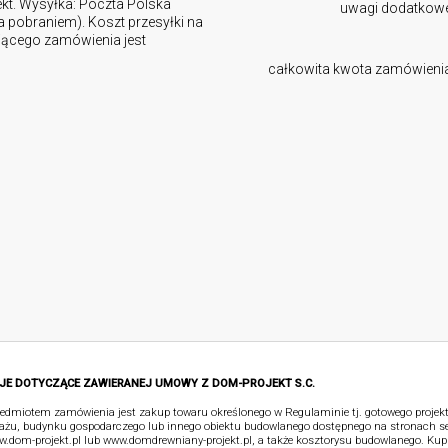
ekt. Wysyłka: Poczta Polska
uwagi dodatkow
za pobraniem). Koszt przesyłki na
ującego zamówienia jest
całkowita kwota zamówieni
JE DOTYCZĄCE ZAWIERANEJ UMOWY Z DOM-PROJEKT S.C.
edmiotem zamówienia jest zakup towaru określonego w Regulaminie tj. gotowego proje
ażu, budynku gospodarczego lub innego obiektu budowlanego dostępnego na stronach s
.dom-projekt.pl lub www.domdrewniany-projekt.pl, a także kosztorysu budowlanego. Kup