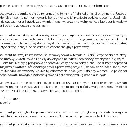
pewnienia określone zostały w punkcie 7 akapit drugi niniejszego Informatora.
zedawca ustosunkuje się do reklamacji w terminie 14 dni od dnia jej otrzymania. Ustos
 do reklamacji to poinformowanie konsumenta o jej przyjęciu bądź odrzuceniu. Jeżeli re
zie uzasadniona Sprzedawca wymieni wadliwy towar na wolny od wad lub usunie wadę w
dni od dnia zgłoszenia reklamacji.
sument może odstąpić od umowy sprzedaży zakupionego towaru bez podania przyczyny,
iadczenie na piśmie w terminie 14 dni, licząc od dnia otrzymania przesyłki z projektem.
howania tego terminu wystarczy wysłanie oświadczenia przed jego upływem za pośredn
zty elektronicznej albo na adres korespondencyjny Sprzedawcy.
sument na swój koszt zwróci Sprzedawcy towar w terminie 14 dni licząc od dnia w który
od umowy. Zwrotu towaru należy dokonywać na adres Sprzedawcy podany w niniejszym
ulaminie. Nie będą przyjmowane przesyłki odsyłane za pobraniem. Konsument odpowiad
iejszenie wartości oferowanego przez Sprzedawcę projektu, odpowiedzialność konsume
rakter odszkodowawczy. Zakres tej odpowiedzialności jest ustalany w oparciu o porówna
tości towaru nowego z wartością towaru obliczoną według stopnia zużycia.
zedawca w terminie do 14 dni licząc od dnia otrzymania towaru lub potwierdzenia wysłan
óci Konsumentowi wszystkie dokonane przez niego płatności z wyjątkiem kosztów okre
. 33, art. 34 ust. 2 i art. 35 ustawy o prawach konsumenta.
r formularza
czenie
sument ponosi tylko bezpośrednie koszty zwrotu towaru, chyba że przedsiębiorca zgodził
ieść lub nie poinformował konsumenta o konieczności poniesienia tych kosztów.
sument ponosi odpowiedzialność za zmniejszenie wartości towaru będące wynikiem kor