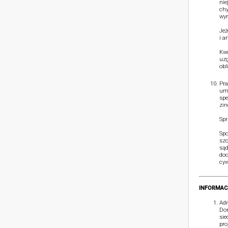
nie
chy
wym
Jeż
i a
Kwo
uzg
obl
Pra
umó
spe
zin
Spr
Spo
szc
sąd
doc
cyw
INFORMAC
Adm
Dom
sie
pro