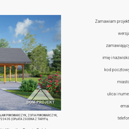
Zamawiam projekt
wersj
zamawiając
imię i nazwisk
kod pocztow
miast
ulica i nume
emai
SŁAW PIWOWARCZYK, ZOFIA PIWOWARCZYK,
telefo
272 34 35 (OPŁATA ZGODNA Z TARYFĄ