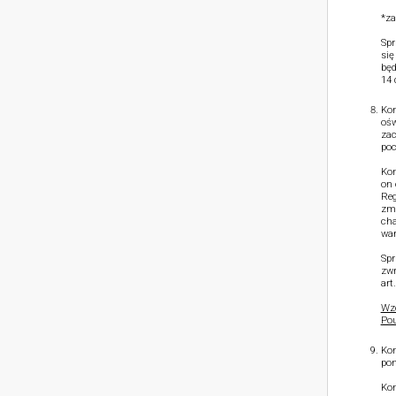
*za
Spr
się
będ
14 
Kon
ośw
zac
poc
Kon
on 
Reg
zmn
cha
war
Spr
zwr
art
Wzó
Pou
Kon
pon
Kon