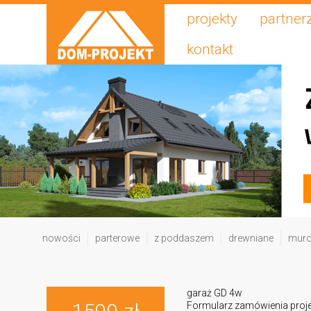
projekty
partner
kontakt
nowości
parterowe
z poddaszem
drewniane
mur
garaż GD 4w
Formularz zamówienia proj