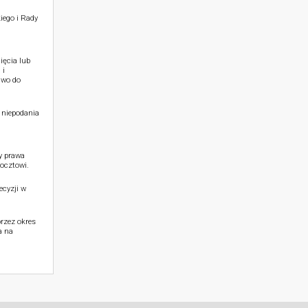
iego i Rady
ięcia lub
 i
awo do
 niepodania
y prawa
ocztowi.
cyzji w
rzez okres
a na