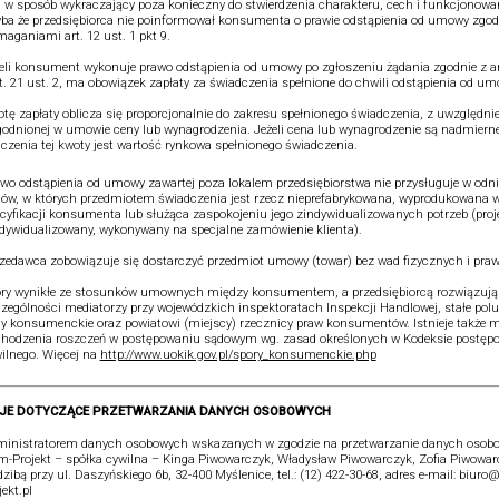
j w sposób wykraczający poza konieczny do stwierdzenia charakteru, cech i funkcjonowa
ba że przedsiębiorca nie poinformował konsumenta o prawie odstąpienia od umowy zgod
aganiami art. 12 ust. 1 pkt 9.
eli konsument wykonuje prawo odstąpienia od umowy po zgłoszeniu żądania zgodnie z art
rt. 21 ust. 2, ma obowiązek zapłaty za świadczenia spełnione do chwili odstąpienia od um
tę zapłaty oblicza się proporcjonalnie do zakresu spełnionego świadczenia, z uwzględn
odnionej w umowie ceny lub wynagrodzenia. Jeżeli cena lub wynagrodzenie są nadmiern
iczenia tej kwoty jest wartość rynkowa spełnionego świadczenia.
wo odstąpienia od umowy zawartej poza lokalem przedsiębiorstwa nie przysługuje w odni
w, w których przedmiotem świadczenia jest rzecz nieprefabrykowana, wyprodukowana 
cyfikacji konsumenta lub służąca zaspokojeniu jego zindywidualizowanych potrzeb (proj
dywidualizowany, wykonywany na specjalne zamówienie klienta).
zedawca zobowiązuje się dostarczyć przedmiot umowy (towar) bez wad fizycznych i pra
ry wynikłe ze stosunków umownych między konsumentem, a przedsiębiorcą rozwiązują
zególności mediatorzy przy wojewódzkich inspektoratach Inspekcji Handlowej, stałe pol
y konsumenckie oraz powiatowi (miejscy) rzecznicy praw konsumentów. Istnieje także 
hodzenia roszczeń w postępowaniu sądowym wg. zasad określonych w Kodeksie postęp
ilnego. Więcej na
http://www.uokik.gov.pl/spory_konsumenckie.php
JE DOTYCZĄCE PRZETWARZANIA DANYCH OSOBOWYCH
inistratorem danych osobowych wskazanych w zgodzie na przetwarzanie danych osobo
-Projekt – spółka cywilna – Kinga Piwowarczyk, Władysław Piwowarczyk, Zofia Piwowar
dzibą przy ul. Daszyńskiego 6b, 32-400 Myślenice, tel.: (12) 422-30-68, adres e-mail: biur
jekt.pl