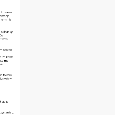
unkowanie
klamacja
 terminie
 składając
 Do
ictwem
m odstąpił
a za każde
nta ma
nie
ia towaru
ślonych w
 się je
zystania z