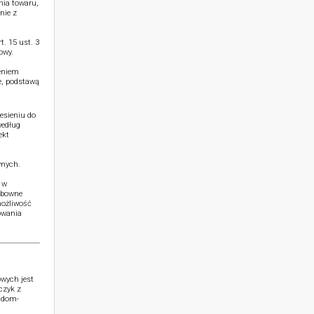
nia towaru,
nie z
. 15 ust. 3
owy.
ieniem
e, podstawą
esieniu do
według
ekt
wnych.
 w
ubowne
możliwość
owania
wych jest
czyk z
o@dom-