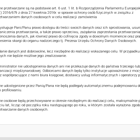
e przetwarzane są na podstawie art. 6 ust. 1 lit. b Rozporządzenia Parlamentu Europejsk
) 2016/679 z dnia 27 kwietnia 2016r. w sprawie ochrony osób fizycznych w związku z
etwarzaniem danych osobowych w celu realizacji zamówienia
ysługuje Pani/Panu prawo dostępu do treści swoich danych oraz ich sprostowania, usun
aniczenia przetwarzania, a także prawo sprzeciwu, zażądania zaprzestania przetwarzania
enoszenia danych, jak również prawo do cofnięcia zgody w dowolnym momencie oraz pr
esienia skargi do organu nadzorczego tj. Prezesa Urzędu Ochrony Danych Osobowych.
anie danych jest dobrowolne, lecz niezbędne do realizacji wskazanego celu. W przypadku
ych nie będzie możliwe jego zrealizowanie.
inistrator nie udostępnienia danych ani nie przekazuje danych do państwa trzeciego lub
anizacji międzynarodowej. Odbiorcami danych będą tylko instytucje upoważnione z moc
z współpracujące z nami biura księgowe, dostawcy usług informatycznych i operatorzy p
e udostępnione przez Panią/Pana nie będą podlegały automatycznemu podejmowaniu de
 profilowaniu.
e osobowe będą przechowywane w okresie niezbędnym do realizacji celu, maksymalnie p
ciu lat, licząc od początku roku następującego po roku, w którym została wyrażona zgod
etwarzanie danych osobowych.