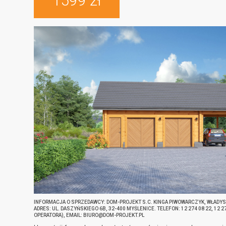
1599 zł
INFORMACJA O SPRZEDAWCY: DOM-PROJEKT S.C. KINGA PIWOWARCZYK, WŁADY
ADRES: UL. DASZYŃSKIEGO 6B, 32-400 MYŚLENICE. TELEFON: 12 274 08 22, 12 
OPERATORA), EMAIL: BIURO@DOM-PROJEKT.PL