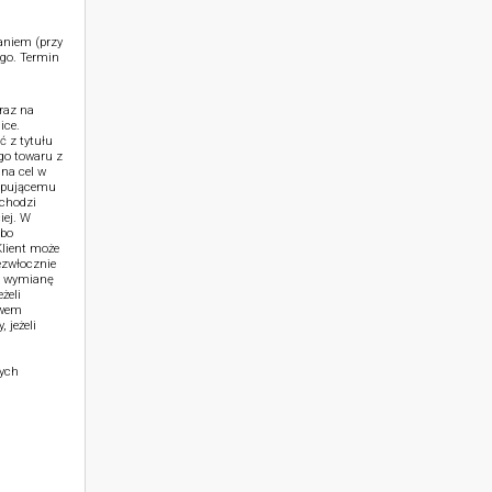
aniem (przy
go. Termin
raz na
ice.
ć z tytułu
go towaru z
na cel w
kupującemu
achodzi
iej. W
lbo
lient może
ezwłocznie
b wymianę
żeli
ywem
 jeżeli
zych