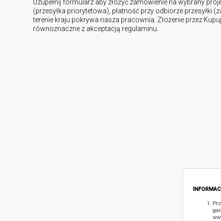
Uzupełnij formularz aby złożyć zamówienie na wybrany proj
(przesyłka priorytetowa), płatność przy odbiorze przesyłki (
terenie kraju pokrywa nasza pracownia. Złożenie przez Kup
równoznaczne z akceptacją regulaminu.
INFORMAC
Prz
gar
www