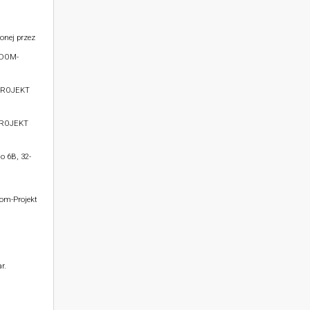
onej przez
 DOM-
PROJEKT
PROJEKT
o 6B, 32-
Dom-Projekt
r.