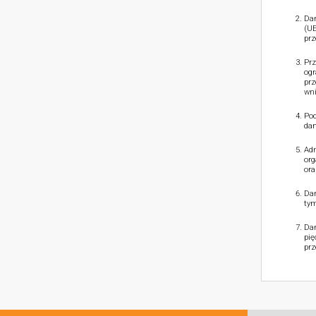
Dan
(UE
prz
Prz
ogr
prz
wni
Pod
dan
Adm
org
ora
Dan
tym
Dan
pię
prz