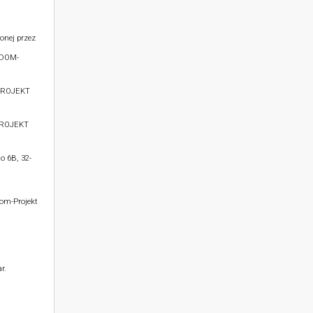
onej przez
 DOM-
PROJEKT
PROJEKT
o 6B, 32-
Dom-Projekt
r.