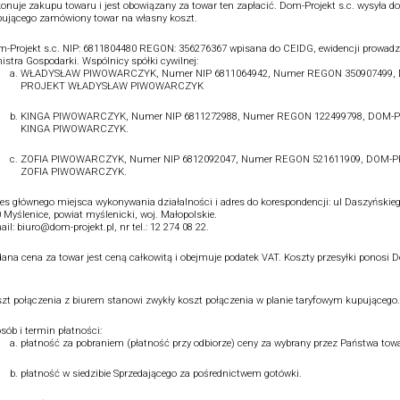
onuje zakupu towaru i jest obowiązany za towar ten zapłacić. Dom-Projekt s.c. wysyła do
ującego zamówiony towar na własny koszt.
-Projekt s.c. NIP: 6811804480 REGON: 356276367 wpisana do CEIDG, ewidencji prowadz
istra Gospodarki. Wspólnicy spółki cywilnej:
WŁADYSŁAW PIWOWARCZYK, Numer NIP 6811064942, Numer REGON 350907499,
PROJEKT WŁADYSŁAW PIWOWARCZYK
KINGA PIWOWARCZYK, Numer NIP 6811272988, Numer REGON 122499798, DOM-
KINGA PIWOWARCZYK.
ZOFIA PIWOWARCZYK, Numer NIP 6812092047, Numer REGON 521611909, DOM-
ZOFIA PIWOWARCZYK.
es głównego miejsca wykonywania działalności i adres do korespondencji: ul Daszyńskieg
 Myślenice, powiat myślenicki, woj. Małopolskie.
ail: biuro@dom-projekt.pl, nr tel.: 12 274 08 22.
ana cena za towar jest ceną całkowitą i obejmuje podatek VAT. Koszty przesyłki ponosi 
.
zt połączenia z biurem stanowi zwykły koszt połączenia w planie taryfowym kupującego.
sób i termin płatności:
płatność za pobraniem (płatność przy odbiorze) ceny za wybrany przez Państwa towa
płatność w siedzibie Sprzedającego za pośrednictwem gotówki.