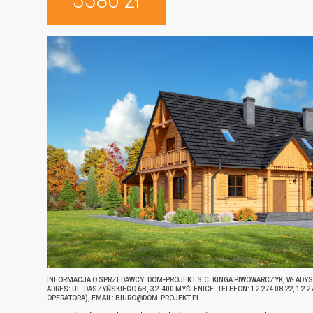
5580 zł
INFORMACJA O SPRZEDAWCY: DOM-PROJEKT S.C. KINGA PIWOWARCZYK, WŁADY
ADRES: UL. DASZYŃSKIEGO 6B, 32-400 MYŚLENICE. TELEFON: 12 274 08 22, 12 
OPERATORA), EMAIL: BIURO@DOM-PROJEKT.PL