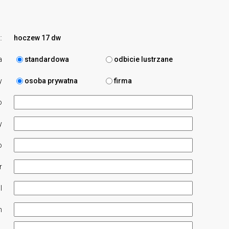
:
hoczew 17 dw
a
standardowa
odbicie lustrzane
y
osoba prywatna
firma
o
y
o
r
l
n