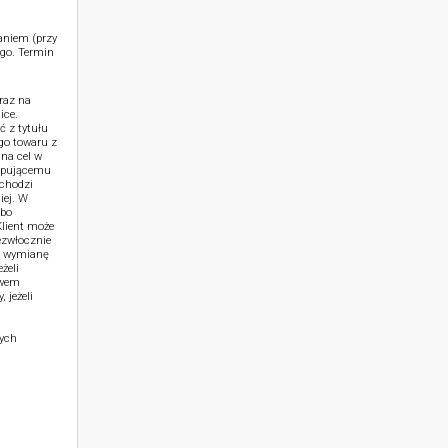
aniem (przy
go. Termin
raz na
ice.
ć z tytułu
go towaru z
na cel w
kupującemu
achodzi
iej. W
lbo
lient może
ezwłocznie
b wymianę
żeli
ywem
 jeżeli
zych