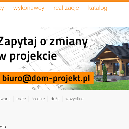
zy
wykonawcy
realizacje
katalogi
owane
małe
średnie
duże
wszystkie
ektu