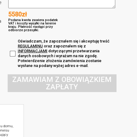
e
5580zł
Podana kwota zawiera podatek
a
VAT i koszty wysyłki na terenie
kraju. Płatność nastąpi przy
odbiorze przesyłki.
Oświadczam, że zapoznałem się i akceptuję treść
REGULAMINU
oraz zapoznałem się z
INFORMACJAMI
dotyczącymi przetwarzania
danych osobowych i wyrażam na nie zgodę.
Potwierdzenie złożenia zamówienia zostanie
wysłane na podany wyżej adres e-mail.
ZAMAWIAM Z OBOWIĄZKIEM
ZAPŁATY
ktu domu,
erwisu
ujący