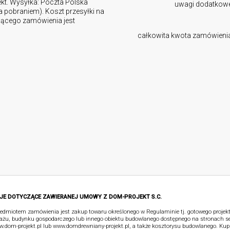
ekt. Wysyłka: Poczta Polska
uwagi dodatkow
za pobraniem). Koszt przesyłki na
ującego zamówienia jest
całkowita kwota zamówieni
JE DOTYCZĄCE ZAWIERANEJ UMOWY Z DOM-PROJEKT S.C.
edmiotem zamówienia jest zakup towaru określonego w Regulaminie tj. gotowego proje
ażu, budynku gospodarczego lub innego obiektu budowlanego dostępnego na stronach s
.dom-projekt.pl lub www.domdrewniany-projekt.pl, a także kosztorysu budowlanego. Kup