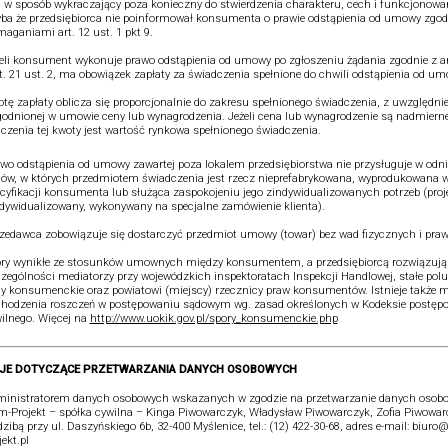
j w sposób wykraczający poza konieczny do stwierdzenia charakteru, cech i funkcjonowa
ba że przedsiębiorca nie poinformował konsumenta o prawie odstąpienia od umowy zgod
aganiami art. 12 ust. 1 pkt 9.
eli konsument wykonuje prawo odstąpienia od umowy po zgłoszeniu żądania zgodnie z art
rt. 21 ust. 2, ma obowiązek zapłaty za świadczenia spełnione do chwili odstąpienia od um
tę zapłaty oblicza się proporcjonalnie do zakresu spełnionego świadczenia, z uwzględn
odnionej w umowie ceny lub wynagrodzenia. Jeżeli cena lub wynagrodzenie są nadmiern
iczenia tej kwoty jest wartość rynkowa spełnionego świadczenia.
wo odstąpienia od umowy zawartej poza lokalem przedsiębiorstwa nie przysługuje w odni
w, w których przedmiotem świadczenia jest rzecz nieprefabrykowana, wyprodukowana 
cyfikacji konsumenta lub służąca zaspokojeniu jego zindywidualizowanych potrzeb (proj
dywidualizowany, wykonywany na specjalne zamówienie klienta).
zedawca zobowiązuje się dostarczyć przedmiot umowy (towar) bez wad fizycznych i pra
ry wynikłe ze stosunków umownych między konsumentem, a przedsiębiorcą rozwiązują
zególności mediatorzy przy wojewódzkich inspektoratach Inspekcji Handlowej, stałe pol
y konsumenckie oraz powiatowi (miejscy) rzecznicy praw konsumentów. Istnieje także 
hodzenia roszczeń w postępowaniu sądowym wg. zasad określonych w Kodeksie postęp
ilnego. Więcej na
http://www.uokik.gov.pl/spory_konsumenckie.php
JE DOTYCZĄCE PRZETWARZANIA DANYCH OSOBOWYCH
inistratorem danych osobowych wskazanych w zgodzie na przetwarzanie danych osobo
-Projekt – spółka cywilna – Kinga Piwowarczyk, Władysław Piwowarczyk, Zofia Piwowar
dzibą przy ul. Daszyńskiego 6b, 32-400 Myślenice, tel.: (12) 422-30-68, adres e-mail: biur
jekt.pl