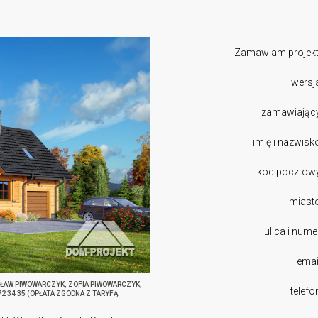
Zamawiam projekt
wersj
zamawiając
imię i nazwisk
kod pocztow
miast
ulica i nume
emai
SŁAW PIWOWARCZYK, ZOFIA PIWOWARCZYK,
telefo
272 34 35 (OPŁATA ZGODNA Z TARYFĄ