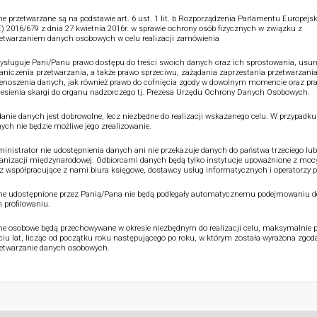
e przetwarzane są na podstawie art. 6 ust. 1 lit. b Rozporządzenia Parlamentu Europejsk
) 2016/679 z dnia 27 kwietnia 2016r. w sprawie ochrony osób fizycznych w związku z
etwarzaniem danych osobowych w celu realizacji zamówienia
ysługuje Pani/Panu prawo dostępu do treści swoich danych oraz ich sprostowania, usun
aniczenia przetwarzania, a także prawo sprzeciwu, zażądania zaprzestania przetwarzania
enoszenia danych, jak również prawo do cofnięcia zgody w dowolnym momencie oraz pr
esienia skargi do organu nadzorczego tj. Prezesa Urzędu Ochrony Danych Osobowych.
anie danych jest dobrowolne, lecz niezbędne do realizacji wskazanego celu. W przypadku
ych nie będzie możliwe jego zrealizowanie.
inistrator nie udostępnienia danych ani nie przekazuje danych do państwa trzeciego lub
anizacji międzynarodowej. Odbiorcami danych będą tylko instytucje upoważnione z moc
z współpracujące z nami biura księgowe, dostawcy usług informatycznych i operatorzy p
e udostępnione przez Panią/Pana nie będą podlegały automatycznemu podejmowaniu de
 profilowaniu.
e osobowe będą przechowywane w okresie niezbędnym do realizacji celu, maksymalnie p
ciu lat, licząc od początku roku następującego po roku, w którym została wyrażona zgod
etwarzanie danych osobowych.