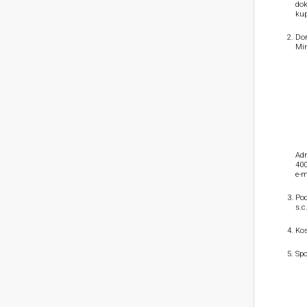
dok
kup
Dom
Min
Adr
400
e-m
Pod
s.c
Kos
Spo