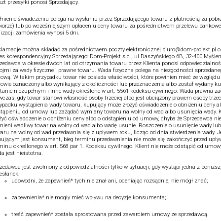
zt przesyłki ponosi Sprzedający.
łnienie świadczeniu polega na wysłaniu przez Sprzedającego towaru z płatnością za pobr
iorze) lub po wcześniejszym opłaceniu ceny towaru za pośrednictwem przelewu bankowe
lizacji zamówienia wynosi 5 dni.
lamacje można składać za pośrednictwem poczty elektronicznej biuro@dom-projekt.pl o
es korespondencyjny Sprzedającego: Dom-Projekt s.c., ul Daszyńskiego 6B, 32-400 Myślen
zedawca w okresie dwóch lat od otrzymania towaru przez Klienta ponosi odpowiedzialnoś
ojmi za wady fizyczne i prawne towaru. Wada fizyczna polega na niezgodności sprzedane
wą. W takim przypadku towar nie posiada właściwości, które powinien mieć ze względu 
wie oznaczony albo wynikający z okoliczności lub przeznaczenia albo został wydany 
tanie niezupełnym i inne wady określone w art. 5561 kodeksu cywilnego. Wada prawna z
czas, gdy towar stanowi własność osoby trzeciej albo jest obciążony prawem osoby trzec
ypadku wystąpienia wady towaru, kupujący może złożyć oświadczenie o obniżeniu ceny a
tąpieniu od umowy lub zażądać wymiany towaru na wolny od wad albo usunięcia wady. K
żyć oświadczenie o obniżeniu ceny albo o odstąpieniu od umowy, chyba że Sprzedawca ni
ieni wadliwy towar na wolny od wad albo wadę usunie. Roszczenie o usunięcie wady lu
aru na wolny od wad przedawnia się z upływem roku, licząc od dnia stwierdzenia wady. Je
ującym jest konsument, bieg terminu przedawnienia nie może się zakończyć przed upł
minu określonego w art. 568 par 1. Kodeksu cywilnego. Klient nie może odstąpić od umowy,
a jest nieistotna.
zedawca jest zwolniony z odpowiedzialności tylko w sytuacji, gdy wystąpi jedna z poniżs
esłanek:
udowodni, że zapewnień* tych nie znał ani, oceniając rozsądnie, nie mógł znać;
zapewnienia* nie mogły mieć wpływu na decyzję konsumenta;
treść zapewnień* została sprostowana przed zawarciem umowy ze sprzedawcą.