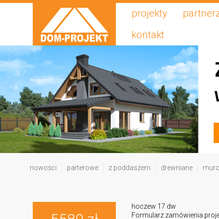
projekty
partner
kontakt
nowości
parterowe
z poddaszem
drewniane
mur
hoczew 17 dw
Formularz zamówienia proj