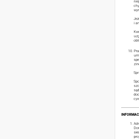
nie
chy
wym
Jeż
i a
Kwo
uzg
obl
Pra
umó
spe
zin
Spr
Spo
szc
sąd
doc
cyw
INFORMAC
Adm
Dom
sie
pro