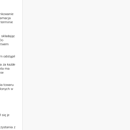
unkowanie
klamacja
 terminie
 składając
 Do
ictwem
m odstąpił
a za każde
nta ma
nie
ia towaru
ślonych w
 się je
zystania z