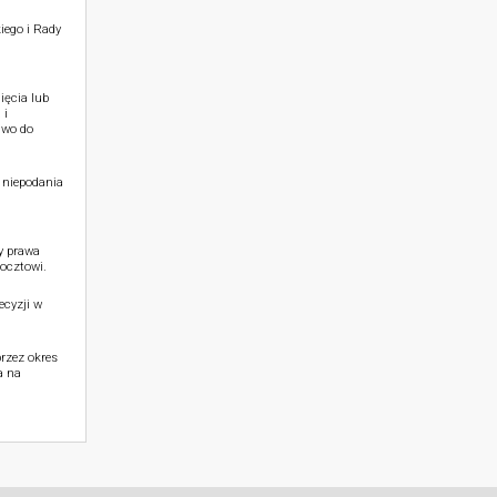
iego i Rady
ięcia lub
 i
awo do
 niepodania
y prawa
ocztowi.
cyzji w
rzez okres
a na