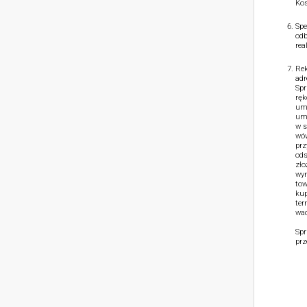
Kos
Spe
odb
rea
Rek
adr
Spr
ręk
umo
umo
w s
wów
prz
ods
zło
wym
tow
kup
ter
wad
Spr
prz