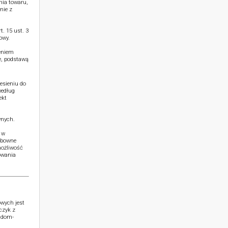
nia towaru,
nie z
. 15 ust. 3
owy.
ieniem
e, podstawą
esieniu do
według
ekt
wnych.
 w
ubowne
możliwość
owania
wych jest
czyk z
o@dom-