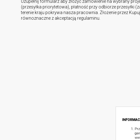
Uzupełnij formularz aby złożyć zamówienie na wybrany proj
(przesyłka priorytetowa), płatność przy odbiorze przesyłki (
terenie kraju pokrywa nasza pracownia. Złożenie przez Kup
równoznaczne z akceptacją regulaminu.
INFORMAC
Prz
gar
www