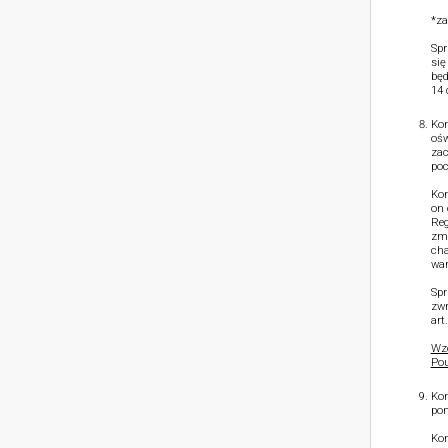
*za
Spr
się
będ
14 
Kon
ośw
zac
poc
Kon
on 
Reg
zmn
cha
war
Spr
zwr
art
Wzó
Pou
Kon
pon
Kon