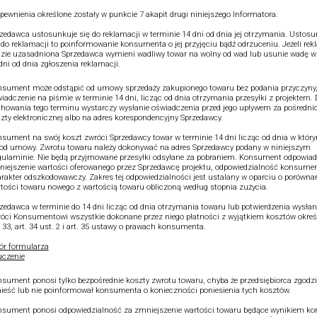
pewnienia określone zostały w punkcie 7 akapit drugi niniejszego Informatora.
zedawca ustosunkuje się do reklamacji w terminie 14 dni od dnia jej otrzymania. Ustos
 do reklamacji to poinformowanie konsumenta o jej przyjęciu bądź odrzuceniu. Jeżeli re
zie uzasadniona Sprzedawca wymieni wadliwy towar na wolny od wad lub usunie wadę w
dni od dnia zgłoszenia reklamacji.
sument może odstąpić od umowy sprzedaży zakupionego towaru bez podania przyczyny,
iadczenie na piśmie w terminie 14 dni, licząc od dnia otrzymania przesyłki z projektem.
howania tego terminu wystarczy wysłanie oświadczenia przed jego upływem za pośredn
zty elektronicznej albo na adres korespondencyjny Sprzedawcy.
sument na swój koszt zwróci Sprzedawcy towar w terminie 14 dni licząc od dnia w który
od umowy. Zwrotu towaru należy dokonywać na adres Sprzedawcy podany w niniejszym
ulaminie. Nie będą przyjmowane przesyłki odsyłane za pobraniem. Konsument odpowiad
iejszenie wartości oferowanego przez Sprzedawcę projektu, odpowiedzialność konsume
rakter odszkodowawczy. Zakres tej odpowiedzialności jest ustalany w oparciu o porówna
tości towaru nowego z wartością towaru obliczoną według stopnia zużycia.
zedawca w terminie do 14 dni licząc od dnia otrzymania towaru lub potwierdzenia wysłan
óci Konsumentowi wszystkie dokonane przez niego płatności z wyjątkiem kosztów okre
. 33, art. 34 ust. 2 i art. 35 ustawy o prawach konsumenta.
r formularza
czenie
sument ponosi tylko bezpośrednie koszty zwrotu towaru, chyba że przedsiębiorca zgodził
ieść lub nie poinformował konsumenta o konieczności poniesienia tych kosztów.
sument ponosi odpowiedzialność za zmniejszenie wartości towaru będące wynikiem kor