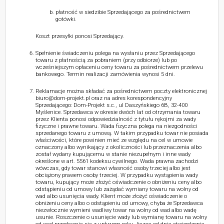
płatność w siedzibie Sprzedającego za pośrednictwem
gotówki.
Koszt przesyłki ponosi Sprzedający.
Spełnienie świadczeniu polega na wysłaniu przez Sprzedającego
towaru z płatnością za pobraniem (przy odbiorze) lub po
wcześniejszym opłaceniu ceny towaru za pośrednictwem przelewu
bankowego. Termin realizacji zamówienia wynosi 5 dni.
Reklamacje można składać za pośrednictwem poczty elektronicznej
biuro@dom-projekt.pl oraz na adres korespondencyjny
Sprzedającego: Dom-Projekt s.c., ul Daszyńskiego 6B, 32-400
Myślenice. Sprzedawca w okresie dwóch lat od otrzymania towaru
przez Klienta ponosi odpowiedzialność z tytułu rękojmi za wady
fizyczne i prawne towaru. Wada fizyczna polega na niezgodności
sprzedanego towaru z umową. W takim przypadku towar nie posiada
właściwości, które powinien mieć ze względu na cel w umowie
oznaczony albo wynikający z okoliczności lub przeznaczenia albo
został wydany kupującemu w stanie niezupełnym i inne wady
określone w art. 5561 kodeksu cywilnego. Wada prawna zachodzi
wówczas, gdy towar stanowi własność osoby trzeciej albo jest
obciążony prawem osoby trzeciej. W przypadku wystąpienia wady
towaru, kupujący może złożyć oświadczenie o obniżeniu ceny albo
odstąpieniu od umowy lub zażądać wymiany towaru na wolny od
wad albo usunięcia wady. Klient może złożyć oświadczenie o
obniżeniu ceny albo o odstąpieniu od umowy, chyba że Sprzedawca
niezwłocznie wymieni wadliwy towar na wolny od wad albo wadę
usunie. Roszczenie o usunięcie wady lub wymianę towaru na wolny