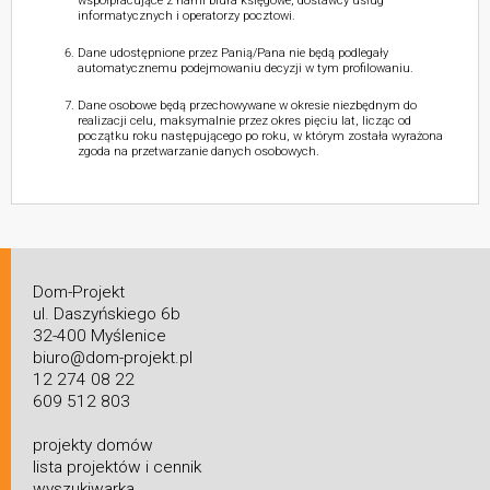
współpracujące z nami biura księgowe, dostawcy usług
informatycznych i operatorzy pocztowi.
Dane udostępnione przez Panią/Pana nie będą podlegały
automatycznemu podejmowaniu decyzji w tym profilowaniu.
Dane osobowe będą przechowywane w okresie niezbędnym do
realizacji celu, maksymalnie przez okres pięciu lat, licząc od
początku roku następującego po roku, w którym została wyrażona
zgoda na przetwarzanie danych osobowych.
Dom-Projekt
ul. Daszyńskiego 6b
32-400 Myślenice
biuro@dom-projekt.pl
12 274 08 22
609 512 803
projekty domów
lista projektów i cennik
wyszukiwarka