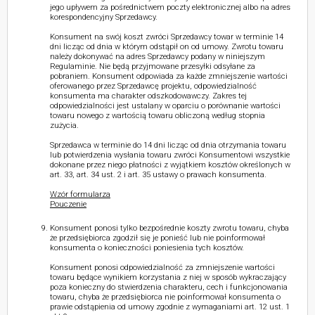
jego upływem za pośrednictwem poczty elektronicznej albo na adres
korespondencyjny Sprzedawcy.
Konsument na swój koszt zwróci Sprzedawcy towar w terminie 14
dni licząc od dnia w którym odstąpił on od umowy. Zwrotu towaru
należy dokonywać na adres Sprzedawcy podany w niniejszym
Regulaminie. Nie będą przyjmowane przesyłki odsyłane za
pobraniem. Konsument odpowiada za każde zmniejszenie wartości
oferowanego przez Sprzedawcę projektu, odpowiedzialność
konsumenta ma charakter odszkodowawczy. Zakres tej
odpowiedzialności jest ustalany w oparciu o porównanie wartości
towaru nowego z wartością towaru obliczoną według stopnia
zużycia.
Sprzedawca w terminie do 14 dni licząc od dnia otrzymania towaru
lub potwierdzenia wysłania towaru zwróci Konsumentowi wszystkie
dokonane przez niego płatności z wyjątkiem kosztów określonych w
art. 33, art. 34 ust. 2 i art. 35 ustawy o prawach konsumenta.
Wzór formularza
Pouczenie
Konsument ponosi tylko bezpośrednie koszty zwrotu towaru, chyba
że przedsiębiorca zgodził się je ponieść lub nie poinformował
konsumenta o konieczności poniesienia tych kosztów.
Konsument ponosi odpowiedzialność za zmniejszenie wartości
towaru będące wynikiem korzystania z niej w sposób wykraczający
poza konieczny do stwierdzenia charakteru, cech i funkcjonowania
towaru, chyba że przedsiębiorca nie poinformował konsumenta o
prawie odstąpienia od umowy zgodnie z wymaganiami art. 12 ust. 1