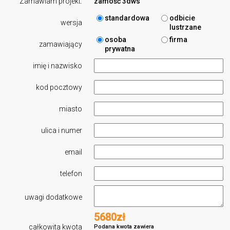
Zamawiam projekt:
zamość 3dws
standardowa
odbicie
wersja
lustrzane
osoba
firma
zamawiający
prywatna
imię i nazwisko
kod pocztowy
miasto
ulica i numer
email
telefon
uwagi dodatkowe
5680zł
całkowita kwota
Podana kwota zawiera