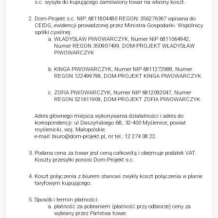
s.c. wysyła do kupującego zamówiony towar na własny koszt.
Dom-Projekt s.c. NIP: 6811804480 REGON: 356276367 wpisana do
CEIDG, ewidencji prowadzonej przez Ministra Gospodarki. Wspólnicy
spółki cywilnej:
WŁADYSŁAW PIWOWARCZYK, Numer NIP 6811064942,
Numer REGON 350907499, DOM-PROJEKT WŁADYSŁAW
PIWOWARCZYK
KINGA PIWOWARCZYK, Numer NIP 6811272988, Numer
REGON 122499798, DOM-PROJEKT KINGA PIWOWARCZYK.
ZOFIA PIWOWARCZYK, Numer NIP 6812092047, Numer
REGON 521611909, DOM-PROJEKT ZOFIA PIWOWARCZYK.
Adres głównego miejsca wykonywania działalności i adres do
korespondencji: ul Daszyńskiego 6B, 32-400 Myślenice, powiat
myślenicki, woj. Małopolskie.
e-mail: biuro@dom-projekt.pl, nr tel.: 12 274 08 22.
Podana cena za towar jest ceną całkowitą i obejmuje podatek VAT.
Koszty przesyłki ponosi Dom-Projekt s.c.
Koszt połączenia z biurem stanowi zwykły koszt połączenia w planie
taryfowym kupującego.
Sposób i termin płatności:
płatność za pobraniem (płatność przy odbiorze) ceny za
wybrany przez Państwa towar.