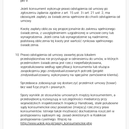
pkt 9.
Jeżeli konsument wykonuje prawo odstąpienia od umowy po
zgłoszeniu żądania zgodnie z art. 15 ust. 3 i art. 21 ust. 2, ma
obowiązek zapłaty za świadczenia spełnione do chwili odstąpienia od
umowy.
Kwotę zapłaty oblicza się proporcjonalnie do zakresu spełnionego
świadczenia, z uwzględnieniem uzgodnionej w umowie ceny lub
wynagrodzenia. Jeżeli cena lub wynagrodzenie są nadmierne,
podstawą obliczenia tej kwoty jest wartość rynkowa spełnionego
świadczenia.
Prawo odstąpienia od umowy zawartej poza lokalem
przedsiębiorstwa nie przysługuje w odniesieniu do umów, w których
przedmiotem świadczenia jest rzecz nieprefabrykowana,
wyprodukowana według specyfikacji konsumenta lub służąca
zaspokojeniu jego zindywidualizowanych potrzeb (projekt
zindywidualizowany, wykonywany na specjalne zamówienie klienta).
Sprzedawca zobowiązuje się dostarczyć przedmiot umowy (towar)
bez wad fizycznych i prawnych.
Spory wynikłe ze stosunków umownych między konsumentem, a
przedsiębiorcą rozwiązują w szczególności mediatorzy przy
wojewódzkich inspektoratach Inspekcji Handlowej, stałe polubowne
sądy konsumenckie oraz powiatowi (miejscy) rzecznicy praw
konsumentów. Istnieje także możliwość dochodzenia roszczeń w
postępowaniu sądowym wg. zasad określonych w Kodeksie
postępowania cywilnego. Więcej na
http://www.uokik.gov.pl/spory_konsumenckie.php