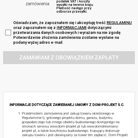
podatek VAT i koszty
zamówienia
wysyłki na terenie kraju.
Płatność nastąpi przy
odbiorze przesyłki.
Oświadczam, że zapoznałem się i akceptuję treść
REGULAMINU
oraz zapoznałem się z
INFORMACJAMI
dotyczącymi
przetwarzania danych osobowych i wyrażam na nie zgodę.
Potwierdzenie złożenia zamówienia zostanie wysłane na
podany wyżej adres e-mail.
ZAMAWIAM Z OBOWIĄZKIEM ZAPŁATY
INFORMACJE DOTYCZĄCE ZAWIERANEJ UMOWY Z DOM-PROJEKT S.C.
Przedmiotem zamówienia jest zakup towaru określonego w
Regulaminie tj. gotowego projektu domu, garażu, budynku
gospodarczego lub innego obiektu budowlanego dostępnego na
stronach serwisu www.dom-projekt.pl lub www.domdrewniany-
projekt.pl, a także kosztorysu budowlanego. Kupujący dokonuje
zakupu towaru i jest obowiązany za towar ten zapłacić. Dom-Projekt