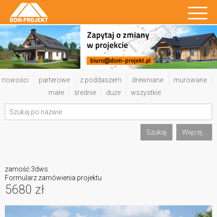
nowości
parterowe
z poddaszem
drewniane
murowane
małe
średnie
duże
wszystkie
Szukaj
Więcej...
zamość 3dws
Formularz zamówienia projektu
5680 zł