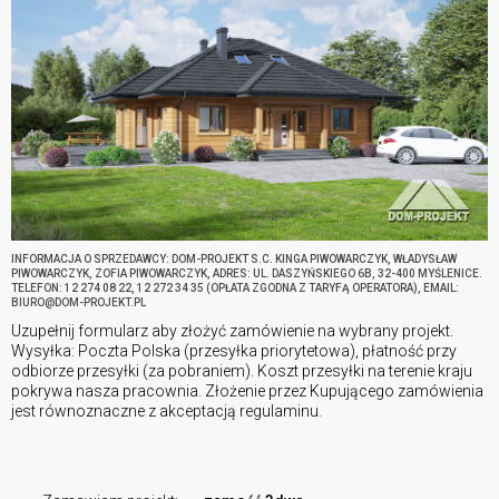
INFORMACJA O SPRZEDAWCY: DOM-PROJEKT S.C. KINGA PIWOWARCZYK, WŁADYSŁAW
PIWOWARCZYK, ZOFIA PIWOWARCZYK, ADRES: UL. DASZYŃSKIEGO 6B, 32-400 MYŚLENICE.
TELEFON: 12 274 08 22, 12 272 34 35 (OPŁATA ZGODNA Z TARYFĄ OPERATORA), EMAIL:
BIURO@DOM-PROJEKT.PL
Uzupełnij formularz aby złożyć zamówienie na wybrany projekt.
Wysyłka: Poczta Polska (przesyłka priorytetowa), płatność przy
odbiorze przesyłki (za pobraniem). Koszt przesyłki na terenie kraju
pokrywa nasza pracownia. Złożenie przez Kupującego zamówienia
jest równoznaczne z akceptacją regulaminu.