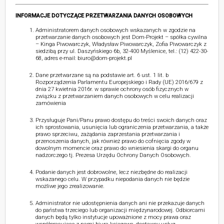
INFORMACJE DOTYCZĄCE PRZETWARZANIA DANYCH OSOBOWYCH
Administratorem danych osobowych wskazanych w zgodzie na
przetwarzanie danych osobowych jest Dom-Projekt – spółka cywilna
– Kinga Piwowarczyk, Władysław Piwowarczyk, Zofia Piwowarczyk z
siedzibą przy ul. Daszyńskiego 6b, 32-400 Myślenice, tel.: (12) 422-30-
68, adres e-mail: biuro@dom-projekt.pl
Dane przetwarzane są na podstawie art. 6 ust. 1 lit. b
Rozporządzenia Parlamentu Europejskiego i Rady (UE) 2016/679 z
dnia 27 kwietnia 2016r. w sprawie ochrony osób fizycznych w
związku z przetwarzaniem danych osobowych w celu realizacji
zamówienia
Przysługuje Pani/Panu prawo dostępu do treści swoich danych oraz
ich sprostowania, usunięcia lub ograniczenia przetwarzania, a także
prawo sprzeciwu, zażądania zaprzestania przetwarzania i
przenoszenia danych, jak również prawo do cofnięcia zgody w
dowolnym momencie oraz prawo do wniesienia skargi do organu
nadzorczego tj. Prezesa Urzędu Ochrony Danych Osobowych.
Podanie danych jest dobrowolne, lecz niezbędne do realizacji
wskazanego celu. W przypadku niepodania danych nie będzie
możliwe jego zrealizowanie.
Administrator nie udostępnienia danych ani nie przekazuje danych
do państwa trzeciego lub organizacji międzynarodowej. Odbiorcami
danych będą tylko instytucje upoważnione z mocy prawa oraz