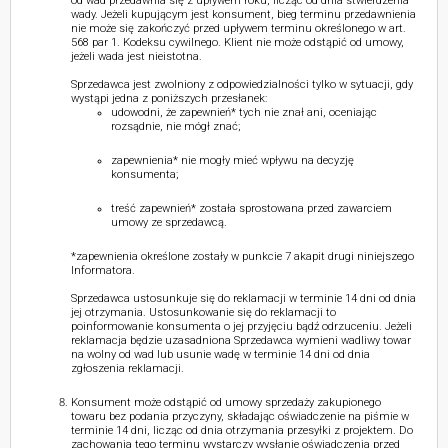
od wad przedawnia się z upływem roku, licząc od dnia stwierdzenia
wady. Jeżeli kupującym jest konsument, bieg terminu przedawnienia
nie może się zakończyć przed upływem terminu określonego w art.
568 par 1. Kodeksu cywilnego. Klient nie może odstąpić od umowy,
jeżeli wada jest nieistotna.
Sprzedawca jest zwolniony z odpowiedzialności tylko w sytuacji, gdy
wystąpi jedna z poniższych przesłanek:
udowodni, że zapewnień* tych nie znał ani, oceniając
rozsądnie, nie mógł znać;
zapewnienia* nie mogły mieć wpływu na decyzję
konsumenta;
treść zapewnień* została sprostowana przed zawarciem
umowy ze sprzedawcą.
*zapewnienia określone zostały w punkcie 7 akapit drugi niniejszego
Informatora.
Sprzedawca ustosunkuje się do reklamacji w terminie 14 dni od dnia
jej otrzymania. Ustosunkowanie się do reklamacji to
poinformowanie konsumenta o jej przyjęciu bądź odrzuceniu. Jeżeli
reklamacja będzie uzasadniona Sprzedawca wymieni wadliwy towar
na wolny od wad lub usunie wadę w terminie 14 dni od dnia
zgłoszenia reklamacji.
Konsument może odstąpić od umowy sprzedaży zakupionego
towaru bez podania przyczyny, składając oświadczenie na piśmie w
terminie 14 dni, licząc od dnia otrzymania przesyłki z projektem. Do
zachowania tego terminu wystarczy wysłanie oświadczenia przed